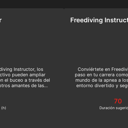
r
Freediving Instruc
ving Instructor, los
Conviértete en Freedivi
activo pueden ampliar
paso en tu carrera como 
en el buceo a través del
mundo de la apnea a los
otros amantes de las
entorno divertido y se
r en apnea enseñándoles
este programa de nivel
70
 (h)
Duración sugerid