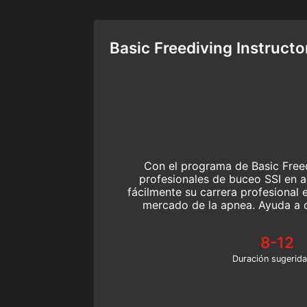
Basic Freediving Instructo
Con el programa de Basic Freedi
profesionales de buceo SSI en 
fácilmente su carrera profesional 
mercado de la apnea. Ayuda a 
profundidades a aprender a bucea
habilidades básicas de apnea en 
8-12
inicial.
Duración sugerida