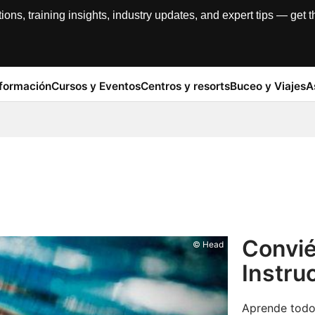
, training insights, industry updates, and expert tips — get th
formación
Cursos y Eventos
Centros y resorts
Buceo y Viajes
A
Convié
© Head
Instru
Aprende todo 