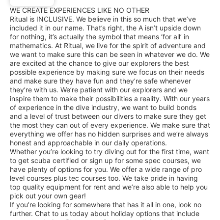
WE CREATE EXPERIENCES LIKE NO OTHER
Ritual is INCLUSIVE. We believe in this so much that we’ve
included it in our name. That’s right, the A isn’t upside down
for nothing, it’s actually the symbol that means ‘for all’ in
mathematics. At Ritual, we live for the spirit of adventure and
we want to make sure this can be seen in whatever we do. We
are excited at the chance to give our explorers the best
possible experience by making sure we focus on their needs
and make sure they have fun and they’re safe whenever
they’re with us. We’re patient with our explorers and we
inspire them to make their possibilities a reality. With our years
of experience in the dive industry, we want to build bonds
and a level of trust between our divers to make sure they get
the most they can out of every experience. We make sure that
everything we offer has no hidden surprises and we’re always
honest and approachable in our daily operations.
Whether you’re looking to try diving out for the first time, want
to get scuba certified or sign up for some spec courses, we
have plenty of options for you. We offer a wide range of pro
level courses plus tec courses too. We take pride in having
top quality equipment for rent and we’re also able to help you
pick out your own gear!
If you’re looking for somewhere that has it all in one, look no
further. Chat to us today about holiday options that include