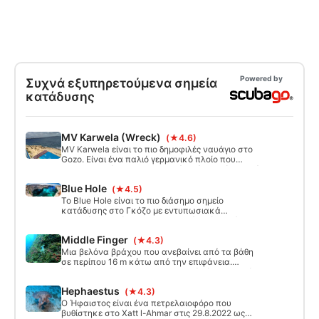
Powered by
Συχνά εξυπηρετούμενα σημεία
κατάδυσης
MV Karwela (Wreck)
(★4.6)
MV Karwela είναι το πιο δημοφιλές ναυάγιο στο
Gozo. Είναι ένα παλιό γερμανικό πλοίο που
χρησιμοποιείται ως εκδρομικό σκάφος γύρω από
τη Μάλτα. Το 2006 διαλύθηκε για δύτες. Είναι
Blue Hole
(★4.5)
εύκολο και ασφαλές να εισέλθουν και να
διεισδύσουν στο ναυάγιο. Έχει μια φανταστική
Το Blue Hole είναι το πιο διάσημο σημείο
σκάλα, 2 καταστρώματα για να εξερευνήσετε με
κατάδυσης στο Γκόζο με εντυπωσιακά
ένα σκοτεινό μηχανοστάσιο από κάτω.
υποβρύχια τοπία και εκπληκτικά εφέ φωτός.
Αναζητήστε τα απομεινάρια του Γαλάζιου
Middle Finger
(★4.3)
Παραθύρου ("Γαλάζιες Άλπεις"), το σπήλαιο, μια
διασκεδαστική καμινάδα και κολυμπήθρες.
Μια βελόνα βράχου που ανεβαίνει από τα βάθη
σε περίπου 16 m κάτω από την επιφάνεια.
Όμορφος τοίχος και εντυπωσιακή θέα στον τοίχο
μέσα στα καταγάλανα νερά.
Hephaestus
(★4.3)
Ο Ήφαιστος είναι ένα πετρελαιοφόρο που
βυθίστηκε στο Xatt l-Ahmar στις 29.8.2022 ως