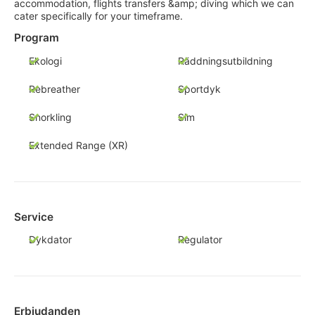
accommodation, flights transfers &amp; diving which we can
cater specifically for your timeframe.
Program
Ekologi
Räddningsutbildning
Rebreather
Sportdyk
Snorkling
Sim
Extended Range (XR)
Service
Dykdator
Regulator
Erbjudanden