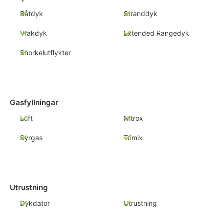
Båtdyk
Stranddyk
Vrakdyk
Extended Rangedyk
Snorkelutflykter
Gasfyllningar
Luft
Nitrox
Syrgas
Trimix
Utrustning
Dykdator
Utrustning