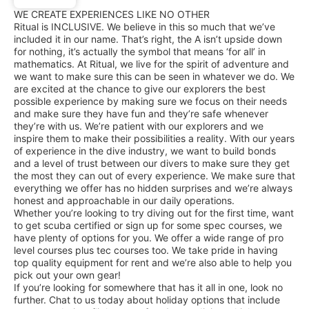
WE CREATE EXPERIENCES LIKE NO OTHER
Ritual is INCLUSIVE. We believe in this so much that we’ve
included it in our name. That’s right, the A isn’t upside down
for nothing, it’s actually the symbol that means ‘for all’ in
mathematics. At Ritual, we live for the spirit of adventure and
we want to make sure this can be seen in whatever we do. We
are excited at the chance to give our explorers the best
possible experience by making sure we focus on their needs
and make sure they have fun and they’re safe whenever
they’re with us. We’re patient with our explorers and we
inspire them to make their possibilities a reality. With our years
of experience in the dive industry, we want to build bonds
and a level of trust between our divers to make sure they get
the most they can out of every experience. We make sure that
everything we offer has no hidden surprises and we’re always
honest and approachable in our daily operations.
Whether you’re looking to try diving out for the first time, want
to get scuba certified or sign up for some spec courses, we
have plenty of options for you. We offer a wide range of pro
level courses plus tec courses too. We take pride in having
top quality equipment for rent and we’re also able to help you
pick out your own gear!
If you’re looking for somewhere that has it all in one, look no
further. Chat to us today about holiday options that include