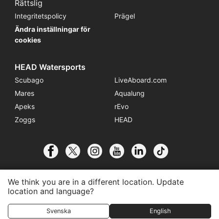
Rättslig
Integritetspolicy
Prägel
Ändra inställningar för
cookies
HEAD Watersports
Scubago
LiveAboard.com
Mares
Aqualung
Apeks
rEvo
Zoggs
HEAD
We think you are in a different location. Update
location and language?
© 2026 SSI International
Anslut till Center
Kontakt
Svenska
English