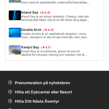
Gozo med ett spektakulärt undervattenslandskap
och ljuseffekter. Leta efter resterna av Azure
Window ("Azure Alps"), grottor, skorstenar och
Inland Sea
(★4.4)
många genomgångar. Den här platsen är 5-30
meter djup och är utmärkt för dykare på alla nivåer.
Inland Sea är en annan dykplats i Dwejra, nära det
berömda Blå Hålet. Det är en 80 meter lång öppen
tunnel som leder till öppet hav. Här finns ett
fantastiskt ljus både i och utanför tunneln och en
Double Arch
(★4.3)
avgrund som är full av fiskar. Perfekt för mer
erfarna dykare. Djup mellan 5 och 30+ meter.
Double Arches är en spektakulär dykplats i norra
Gozo. Vanligtvis är det ett dyk med båt, men man
kan också ta sig dit från land. Upptäck två bågar
ovanpå varandra mellan 20 och 36 meter. Bäst för
Xwejni Bay
(★4.1)
mer avancerade dykare.
Xwejni Bay är en pittoresk, grund vik som är
idealisk för introdyk, träning och nattdyk. Det är
också lätt att ta sig in och ut ur den. Den är välkänd
för Posidonia-fälten som döljer mängder av olika
fiskar och märkliga undervattenslandskap med
raviner.
Prenumeration på nyhetsbrev
Hitta ett Dykcenter eller Resort
Hitta Ditt Nästa Äventyr