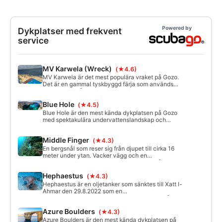
Powered by
Dykplatser med frekvent
service
MV Karwela (Wreck)
(★4.6)
MV Karwela är det mest populära vraket på Gozo.
Det är en gammal tyskbyggd färja som används
som utflyktsbåt runt Malta. Den skrotades 2006 för
dykare. Det är lätt och säkert att ta sig in och
Blue Hole
(★4.5)
penetrera vraket. Det har en fantastisk trappa, två
däck att utforska och ett mörkt maskinrum undertill.
Blue Hole är den mest kända dykplatsen på Gozo
med spektakulära undervattenslandskap och
fantastiska ljuseffekter. Leta efter resterna av det
azurblå fönstret ("Azure Alps"), grottan, en rolig
Middle Finger
(★4.3)
skorsten och genomgångar.
En bergsnål som reser sig från djupet till cirka 16
meter under ytan. Vacker vägg och en
imponerande utsikt över väggen ut i det blå
vattnet.
Hephaestus
(★4.3)
Hephaestus är en oljetanker som sänktes till Xatt l-
Ahmar den 29.8.2022 som en
undervattensattraktion. Detta är ett strand-/båtdyk
för erfarna dykare. Max djup 42m.
Azure Boulders
(★4.3)
Azure Boulders är den mest kända dykplatsen på