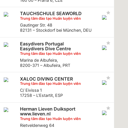
160 00 – Praha 6, CZE
TAUCHSCHULE SEAWORLD
Trung tâm đào tạo Huấn luyện viên
Gautinger Str. 48
82131 – Stockdorf bei München, DEU
Easydivers Portugal
Easydivers Dive Centre
Trung tâm đào tạo Huấn luyện viên
Marina de Albufeira,
8200-371 – Albufeira, PRT
XALOC DIVING CENTER
Trung tâm đào tạo Huấn luyện viên
C/ Eivissa 1
17258 – L’Estartit, ESP
Herman Lieven Duiksport
www.lieven.nl
Trung tâm đào tạo Huấn luyện viên
Rietveldenweg 64