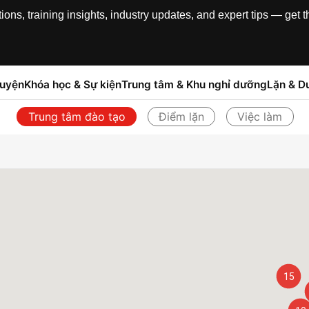
, training insights, industry updates, and expert tips — get th
luyện
Khóa học & Sự kiện
Trung tâm & Khu nghỉ dưỡng
Lặn & Du
Trung tâm đào tạo
Điểm lặn
Việc làm
Quay lại
15