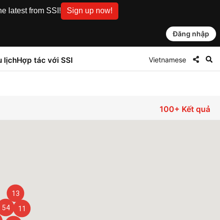
e latest from SSI!
Sign up now!
Đăng nhập
Vietnamese
 lịch
Hợp tác với SSI
100+
Kết quả
13
54
11