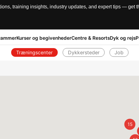
, training insights, industry updates, and expert tips — get th
rammer
Kurser og begivenheder
Centre & Resorts
Dyk og rejs
P
Træningscenter
Dykkersteder
Job
Tilbage
15