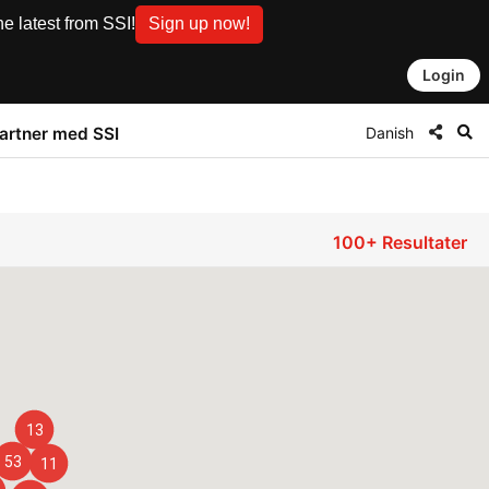
e latest from SSI!
Sign up now!
Login
Danish
artner med SSI
100+
Resultater
13
53
11