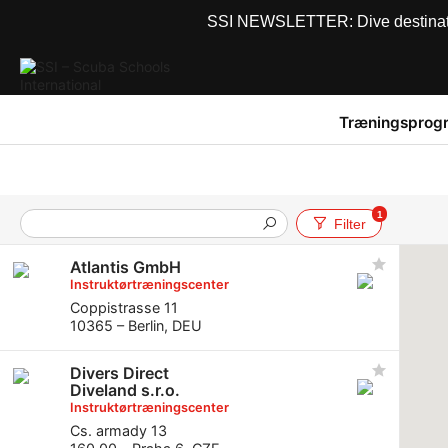
SSI NEWSLETTER: Dive destinations
Træningsprog
1
Filter
Atlantis GmbH
Instruktørtræningscenter
Coppistrasse 11
10365 – Berlin, DEU
Divers Direct
Diveland s.r.o.
Instruktørtræningscenter
Cs. armady 13