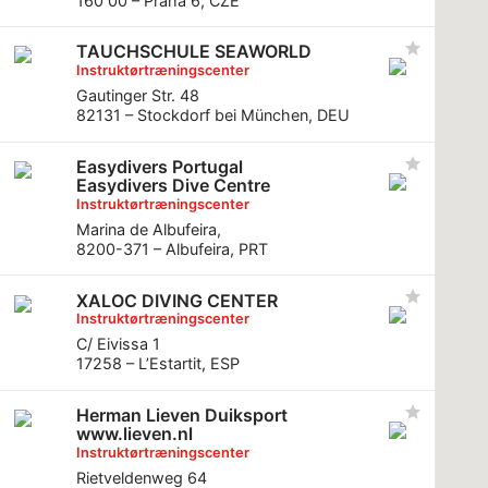
160 00 – Praha 6, CZE
TAUCHSCHULE SEAWORLD
Instruktørtræningscenter
Gautinger Str. 48
82131 – Stockdorf bei München, DEU
Easydivers Portugal
Easydivers Dive Centre
Instruktørtræningscenter
Marina de Albufeira,
8200-371 – Albufeira, PRT
XALOC DIVING CENTER
Instruktørtræningscenter
C/ Eivissa 1
17258 – L’Estartit, ESP
Herman Lieven Duiksport
www.lieven.nl
Instruktørtræningscenter
Rietveldenweg 64