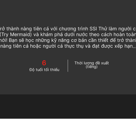
rở thành nàng tiên cá với chương trình SSI Thử làm người 
(Try Mermaid) và khám phá dưới nước theo cách hoàn toà
mới! Bạn sẽ học những kỹ năng cơ bản cần thiết để trở thàn
nàng tiên cá hoặc người cá thực thụ và đạt được xếp hạng
công nhận SSI Thử làm người cá (Try Mermaid).
6
Thời lượng đề xuất
(tiếng)
Độ tuổi tối thiểu