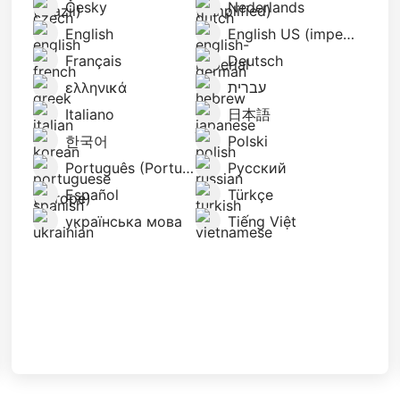
Česky
Nederlands
English
English US (imperial)
Français
Deutsch
ελληνικά
עברית
Italiano
日本語
한국어
Polski
Português (Portugal)
Русский
Español
Türkçe
українська мова
Tiếng Việt