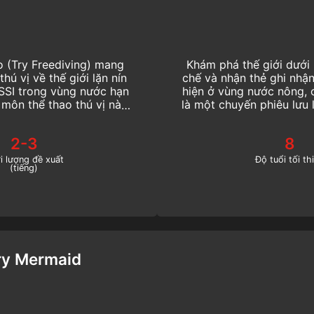
o (Try Freediving) mang
Khám phá thế giới dưới 
hú vị về thế giới lặn nín
chế và nhận thẻ ghi nhậ
 SSI trong vùng nước hạn
hiện ở vùng nước nông, 
môn thể thao thú vị này.
là một chuyến phiêu lưu 
Người lặn tự do ngay hôm
2-3
8
i lượng đề xuất
Độ tuổi tối th
(tiếng)
ry Mermaid