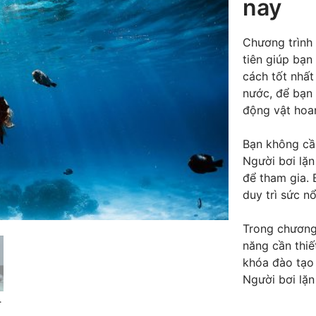
nay
Chương trình 
tiên giúp bạn
cách tốt nhất
nước, để bạn
động vật hoa
Bạn không cần
Người bơi lặn
để tham gia. 
duy trì sức n
Trong chương 
năng cần thiế
khóa đào tạo 
Người bơi lặn
International