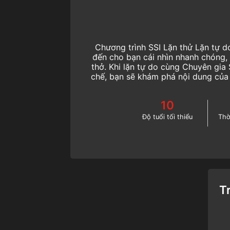
Chương trình SSI Lặn thử Lặn tự d
đến cho bạn cái nhìn nhanh chóng, t
thở. Khi lặn tự do cùng Chuyên gia
chế, bạn sẽ khám phá nội dung của 
Hãy bắt đầu hành trình trở thành 
nay!
10
Độ tuổi tối thiểu
Thờ
T