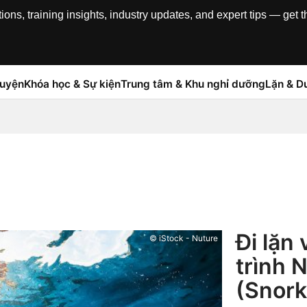
, training insights, industry updates, and expert tips — get th
luyện
Khóa học & Sự kiện
Trung tâm & Khu nghỉ dưỡng
Lặn & Du
Đi lặn
© iStock - Nuture
trình 
(Snork