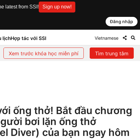
e latest from SSI!
Sign up now!
Đăng nhập
Vietnamese
 lịch
Hợp tác với SSI
Xem trước khóa học miễn phí
Tìm trung tâm
 với ống thở! Bắt đầu chương
Người bơi lặn ống thở
el Diver) của bạn ngay hôm