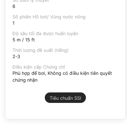
6
Số phiên Hồ bơi/ Vùng nước nông
1
Độ sâu tối đa được huấn luyện
5 m / 15 ft
Thời lượng đề xuất (tiếng)
2-3
Điều kiện cấp Chứng chỉ
Phù hợp để bơi, Không có điều kiện tiên quyết
chứng nhận
Tiêu chuẩn SSI