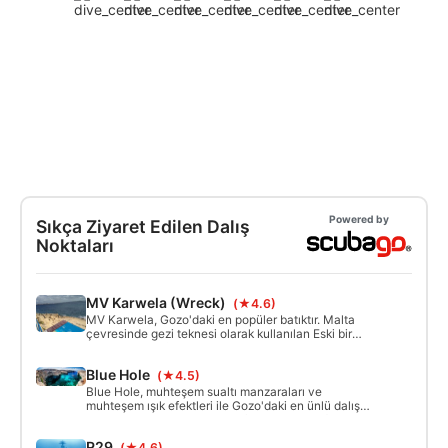
Powered by
Sıkça Ziyaret Edilen Dalış
Noktaları
MV Karwela (Wreck)
(★4.6)
MV Karwela, Gozo'daki en popüler batıktır. Malta
çevresinde gezi teknesi olarak kullanılan Eski bir
Alman yapımı feribot. 2006 yılında dalgıçlar için
batırıldı. Enkaza girmek ve nüfuz etmek kolay ve
Blue Hole
(★4.5)
güvenlidir. Harika bir merdivene, altında karanlık bir
makine dairesi ile keşfedilecek 2 güverteye
Blue Hole, muhteşem sualtı manzaraları ve
sahiptir.
muhteşem ışık efektleri ile Gozo'daki en ünlü dalış
alanıdır. Azure Penceresinin ("Azure Alpleri"),
mağaranın, eğlenceli bir bacanın ve yüzmenin
P29
(★4.6)
kalıntılarını arayın.