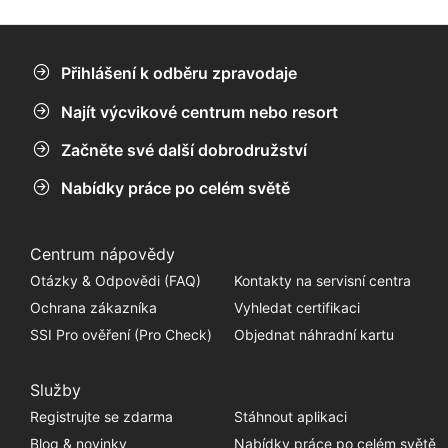
35 m dlouhý a leží v hloubi 40 m. Má dvě paluby a
nabízí hodně prozkoumat. Pouze pro pokročilé
potápěče.
Přihlášení k odběru zpravodaje
Najít výcvikové centrum nebo resort
Začněte své další dobrodružství
Nabídky práce po celém světě
Centrum nápovědy
Otázky & Odpovědi (FAQ)
Kontakty na servisní centra
Ochrana zákazníka
Vyhledat certifikaci
SSI Pro ověření (Pro Check)
Objednat náhradní kartu
Služby
Registrujte se zdarma
Stáhnout aplikaci
Blog & novinky
Nabídky práce po celém světě