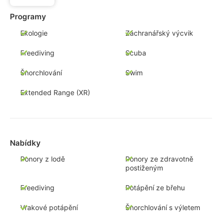
Programy
Ekologie
Záchranářský výcvik
Freediving
Scuba
Šnorchlování
Swim
Extended Range (XR)
Nabídky
Ponory z lodě
Ponory ze zdravotně
postiženým
Freediving
Potápění ze břehu
Vrakové potápění
Šnorchlování s výletem