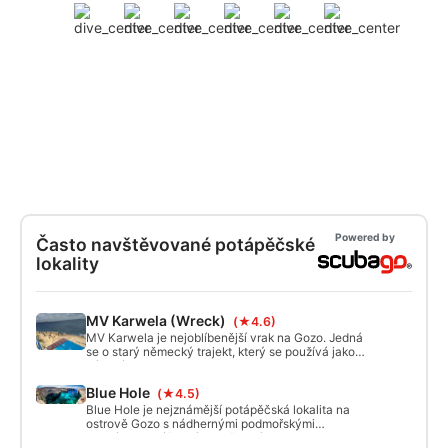
Powered by
Často navštěvované potápěčské
lokality
MV Karwela (Wreck)
(★4.6)
MV Karwela je nejoblíbenější vrak na Gozo. Jedná
se o starý německý trajekt, který se používá jako
výletní loď kolem Malty. To bylo potopil v roce
2006 pro potápěče. Je snadné a bezpečné vstoupit
Blue Hole
(★4.5)
a proniknout do vraku. Má fantastické schodiště, 2
paluby k prozkoumání s tmavou strojovnou pod
Blue Hole je nejznámější potápěčská lokalita na
ním.
ostrově Gozo s nádhernými podmořskými
scenériemi a úžasnými světelnými efekty. Hledejte