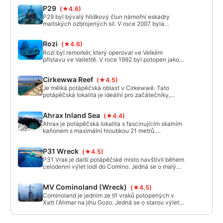
zbytky Azurového okna ("Azurové Alpy"), jeskyni,
P29
(★4.6)
zábavný komín a průplavy.
P29 byl bývalý hlídkový člun námořní eskadry
maltských ozbrojených sil. V roce 2007 byla
záměrně potopena, aby sloužila jako potápěčská
atrakce a umělý útes. Je dlouhá 52 m a sedí
Rozi
(★4.6)
vzpřímeně v hloubce 34 m, přičemž nejvyšší část
je v hloubce pouhých 12 m od hladiny.
Rozi byl remorkér, který operoval ve Velkém
přístavu ve Vallettě. V roce 1992 byl potopen jako
podmořská turistická atrakce pro podmořské výlety
a stal se také umělým útesem pro potápěče. Je
Cirkewwa Reef
(★4.5)
dlouhá asi 35 m a leží vzpřímeně na písčitém dně,
její stěžeň začíná ve výšce 20 m a většina vraku je
Je mělká potápěčská oblast v Cirkewwě. Tato
ve výšce 30-35 m.
potápěčská lokalita je ideální pro začátečníky,
protože se zde nachází skalní plošina hluboká
pouhých 6 metrů, která se často využívá k nácviku
Ahrax Inland Sea
(★4.4)
dovedností. Je to také dobrá rozcvička pro
potápění na začátek potápěčské dovolené na
Ahrax je potápěčská lokalita s fascinujícím skalním
Maltě.
kaňonem s maximální hloubkou 21 metrů.
Zajímavostí vnitrozemského moře Ahrax je přístup
pod vodou do uzavřené jeskyně v hloubce 9 metrů.
P31 Wreck
(★4.5)
Ta vede do úchvatného Vnitřního moře, které
potápěči nabízí fascinující hru světel.
P31 Vrak je další potápěčské místo navštívil během
celodenní výlet lodí do Comino. Jedná se o malý
vrak hlídkové lodi mezi 11 m a 20 m, což z něj činí
ideální potápěčské místo pro ty, kteří začínají své
MV Cominoland (Wreck)
(★4.5)
dobrodružství s vraky. Je bezpečné proniknout,
protože všechny nebezpečné části byly
Cominoland je jedním ze tří vraků potopených v
odstraněny.
Xatt l'Ahmar na jihu Gozo. Jedná se o starou výletní
loď do Comina, která byla potopena v srpnu 2006
spolu s nedalekou vraku Karwela. Cominoland je