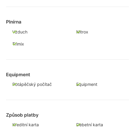
Plnírna
Vzduch
Nitrox
Trimix
Equipment
Potápěčský počítač
Equipment
Způsob platby
Kreditní karta
Debetní karta