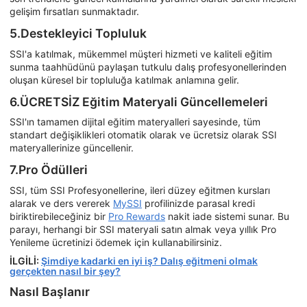
gelişim fırsatları sunmaktadır.
5.Destekleyici Topluluk
SSI'a katılmak, mükemmel müşteri hizmeti ve kaliteli eğitim
sunma taahhüdünü paylaşan tutkulu dalış profesyonellerinden
oluşan küresel bir topluluğa katılmak anlamına gelir.
6.ÜCRETSİZ Eğitim Materyali Güncellemeleri
SSI'ın tamamen dijital eğitim materyalleri sayesinde, tüm
standart değişiklikleri otomatik olarak ve ücretsiz olarak SSI
materyallerinize güncellenir.
7.Pro Ödülleri
SSI, tüm SSI Profesyonellerine, ileri düzey eğitmen kursları
alarak ve ders vererek
MySSI
profilinizde parasal kredi
biriktirebileceğiniz bir
Pro Rewards
nakit iade sistemi sunar. Bu
parayı, herhangi bir SSI materyali satın almak veya yıllık Pro
Yenileme ücretinizi ödemek için kullanabilirsiniz.
İLGİLİ:
Şimdiye kadarki en iyi iş? Dalış eğitmeni olmak
gerçekten nasıl bir şey?
Nasıl Başlanır