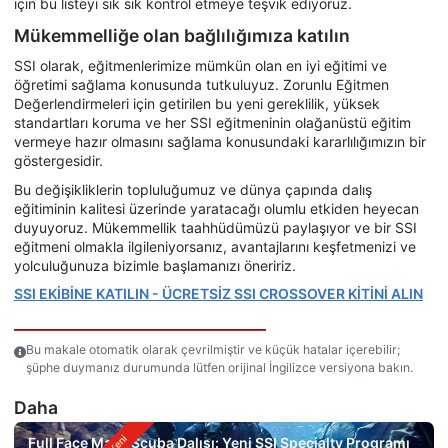
için bu listeyi sık sık kontrol etmeye teşvik ediyoruz.
Mükemmelliğe olan bağlılığımıza katılın
SSI olarak, eğitmenlerimize mümkün olan en iyi eğitimi ve
öğretimi sağlama konusunda tutkuluyuz. Zorunlu Eğitmen
Değerlendirmeleri için getirilen bu yeni gereklilik, yüksek
standartları koruma ve her SSI eğitmeninin olağanüstü eğitim
vermeye hazır olmasını sağlama konusundaki kararlılığımızın bir
göstergesidir.
Bu değişikliklerin topluluğumuz ve dünya çapında dalış
eğitiminin kalitesi üzerinde yaratacağı olumlu etkiden heyecan
duyuyoruz. Mükemmellik taahhüdümüzü paylaşıyor ve bir SSI
eğitmeni olmakla ilgileniyorsanız, avantajlarını keşfetmenizi ve
yolculuğunuza bizimle başlamanızı öneririz.
SSI EKİBİNE KATILIN - ÜCRETSİZ SSI CROSSOVER KİTİNİ ALIN
Bu makale otomatik olarak çevrilmiştir ve küçük hatalar içerebilir;
şüphe duymanız durumunda lütfen orijinal İngilizce versiyona bakın.
Daha
Full Face Mask Scuba Dalışı: Yeni SSI Specialty Programı