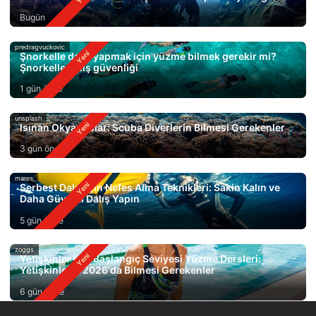
Bugün
predragvuckovic
Şnorkelle dalış yapmak için yüzme bilmek gerekir mi?
Şnorkelle dalış güvenliği
1 gün önce
unsplash
Isınan Okyanuslar: Scuba Diverlerin Bilmesi Gerekenler
3 gün önce
mares
Serbest Dalış için Nefes Alma Teknikleri: Sakin Kalın ve
Daha Güvenli Dalış Yapın
5 gün önce
zoggs
Yetişkinler İçin Başlangıç Seviyesi Yüzme Dersleri:
Yetişkinlerin 2026'da Bilmesi Gerekenler
6 gün önce