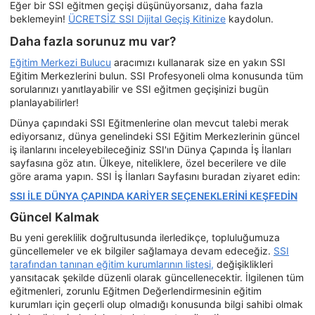
Eğer bir SSI eğitmen geçişi düşünüyorsanız, daha fazla
beklemeyin!
ÜCRETSİZ SSI Dijital Geçiş Kitinize
kaydolun.
Daha fazla sorunuz mu var?
Eğitim Merkezi Bulucu
aracımızı kullanarak size en yakın SSI
Eğitim Merkezlerini bulun. SSI Profesyoneli olma konusunda tüm
sorularınızı yanıtlayabilir ve SSI eğitmen geçişinizi bugün
planlayabilirler!
Dünya çapındaki SSI Eğitmenlerine olan mevcut talebi merak
ediyorsanız, dünya genelindeki SSI Eğitim Merkezlerinin güncel
iş ilanlarını inceleyebileceğiniz SSI'ın Dünya Çapında İş İlanları
sayfasına göz atın. Ülkeye, niteliklere, özel becerilere ve dile
göre arama yapın. SSI İş İlanları Sayfasını buradan ziyaret edin:
SSI İLE DÜNYA ÇAPINDA KARİYER SEÇENEKLERİNİ KEŞFEDİN
Güncel Kalmak
Bu yeni gereklilik doğrultusunda ilerledikçe, topluluğumuza
güncellemeler ve ek bilgiler sağlamaya devam edeceğiz.
SSI
tarafından tanınan eğitim kurumlarının listesi,
değişiklikleri
yansıtacak şekilde düzenli olarak güncellenecektir. İlgilenen tüm
eğitmenleri, zorunlu Eğitmen Değerlendirmesinin eğitim
kurumları için geçerli olup olmadığı konusunda bilgi sahibi olmak