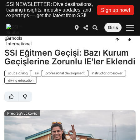
SSI NEWSLETTER: Dive destinations,
training insights, industry updates, and
Sign up now!
expert tips — get the latest from SSI!
Giriş
geri
SSI Eğitmen Geçişi: Bazı Kurum
Geçişlerine Zorunlu IE'ler Eklendi
scuba diving
ssi
professional development
instructor crossover
diving education
PredragVuckovic