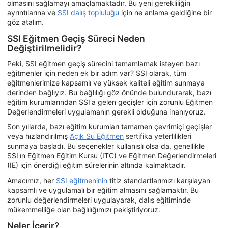
olmasını sağlamayı amaçlamaktadır. Bu yeni gerekliliğin
ayrıntılarına ve
SSI dalış topluluğu
için ne anlama geldiğine bir
göz atalım.
SSI Eğitmen Geçiş Süreci Neden
Değiştirilmelidir?
Peki, SSI eğitmen geçiş sürecini tamamlamak isteyen bazı
eğitmenler için neden ek bir adım var? SSI olarak, tüm
eğitmenlerimize kapsamlı ve yüksek kaliteli eğitim sunmaya
derinden bağlıyız. Bu bağlılığı göz önünde bulundurarak, bazı
eğitim kurumlarından SSI'a gelen geçişler için zorunlu Eğitmen
Değerlendirmeleri uygulamanın gerekli olduğuna inanıyoruz.
Son yıllarda, bazı eğitim kurumları tamamen çevrimiçi geçişler
veya hızlandırılmış
Açık Su Eğitmen
sertifika yeterlilikleri
sunmaya başladı. Bu seçenekler kullanışlı olsa da, genellikle
SSI'ın Eğitmen Eğitim Kursu (ITC) ve Eğitmen Değerlendirmeleri
(IE) için önerdiği eğitim sürelerinin altında kalmaktadır.
Amacımız, her
SSI eğitmeninin
titiz standartlarımızı karşılayan
kapsamlı ve uygulamalı bir eğitim almasını sağlamaktır. Bu
zorunlu değerlendirmeleri uygulayarak, dalış eğitiminde
mükemmelliğe olan bağlılığımızı pekiştiriyoruz.
Neler İçerir?