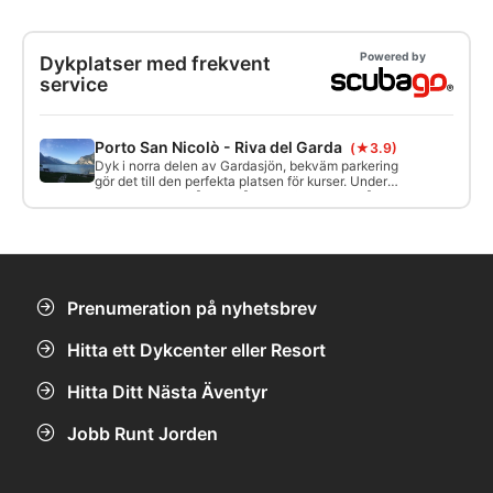
Powered by
Dykplatser med frekvent
service
Porto San Nicolò - Riva del Garda
(★3.9)
Dyk i norra delen av Gardasjön, bekväm parkering
gör det till den perfekta platsen för kurser. Under
vattnet är det svårt att gå vilse eftersom området
är konturerat, det finns en undervattenskarta.
Prenumeration på nyhetsbrev
Hitta ett Dykcenter eller Resort
Hitta Ditt Nästa Äventyr
Jobb Runt Jorden