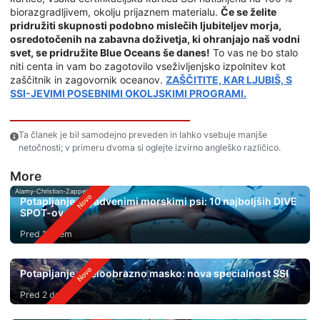
biorazgradljivem, okolju prijaznem materialu.
Če se želite
pridružiti skupnosti podobno mislečih ljubiteljev morja,
osredotočenih na zabavna doživetja, ki ohranjajo naš vodni
svet, se pridružite Blue Oceans še danes!
To vas ne bo stalo
niti centa in vam bo zagotovilo vseživljenjsko izpolnitev kot
zaščitnik in zagovornik oceanov.
ZAŠČITITE, KAR LJUBIŠ, S
SSI-JEVIMI POSEBNIMI OKOLJSKIMI PROGRAMI.
Ta članek je bil samodejno preveden in lahko vsebuje manjše
netočnosti; v primeru dvoma si oglejte izvirno angleško različico.
More
Alamy-Christian-Zappel
Potapljanje s kladvenimi morskimi psi: 10 najboljših DIVE
SPOT-ov
Pred 1 dnem
Potapljanje s celoobrazno masko: nova specialnost SSI
Pred 2 dnevi