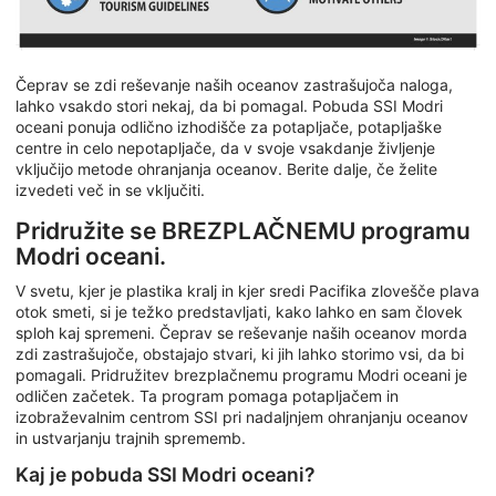
Čeprav se zdi reševanje naših oceanov zastrašujoča naloga,
lahko vsakdo stori nekaj, da bi pomagal. Pobuda SSI Modri
oceani ponuja odlično izhodišče za potapljače, potapljaške
centre in celo nepotapljače, da v svoje vsakdanje življenje
vključijo metode ohranjanja oceanov. Berite dalje, če želite
izvedeti več in se vključiti.
Pridružite se BREZPLAČNEMU programu
Modri oceani.
V svetu, kjer je plastika kralj in kjer sredi Pacifika zlovešče plava
otok smeti, si je težko predstavljati, kako lahko en sam človek
sploh kaj spremeni. Čeprav se reševanje naših oceanov morda
zdi zastrašujoče, obstajajo stvari, ki jih lahko storimo vsi, da bi
pomagali. Pridružitev brezplačnemu programu Modri oceani je
odličen začetek. Ta program pomaga potapljačem in
izobraževalnim centrom SSI pri nadaljnjem ohranjanju oceanov
in ustvarjanju trajnih sprememb.
Kaj je pobuda SSI Modri oceani?