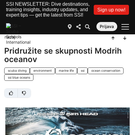
SSI NEWSLETTER: Dive destinations,
training insights, industry updates, and
Sign up now!
expert tips — get the latest from SSI!
Prijava
nazaj
Pridružite se skupnosti Modrih
oceanov
scuba diving
environment
marine life
ssi
ocean conservation
ssi blue oceans