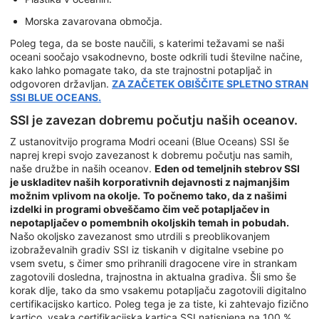
Morska zavarovana območja.
Poleg tega, da se boste naučili, s katerimi težavami se naši
oceani soočajo vsakodnevno, boste odkrili tudi številne načine,
kako lahko pomagate tako, da ste trajnostni potapljač in
odgovoren državljan.
ZA ZAČETEK OBIŠČITE SPLETNO STRAN
SSI BLUE OCEANS.
SSI je zavezan dobremu počutju naših oceanov.
Z ustanovitvijo programa Modri oceani (Blue Oceans) SSI še
naprej krepi svojo zavezanost k dobremu počutju nas samih,
naše družbe in naših oceanov.
Eden od temeljnih stebrov SSI
je uskladitev naših korporativnih dejavnosti z najmanjšim
možnim vplivom na okolje.
To počnemo tako, da z našimi
izdelki in programi obveščamo čim več potapljačev in
nepotapljačev o pomembnih okoljskih temah in pobudah.
Našo okoljsko zavezanost smo utrdili s preoblikovanjem
izobraževalnih gradiv SSI iz tiskanih v digitalne vsebine po
vsem svetu, s čimer smo prihranili dragocene vire in strankam
zagotovili dosledna, trajnostna in aktualna gradiva. Šli smo še
korak dlje, tako da smo vsakemu potapljaču zagotovili digitalno
certifikacijsko kartico. Poleg tega je za tiste, ki zahtevajo fizično
kartico, vsaka certifikacijska kartica SSI natisnjena na 100 %