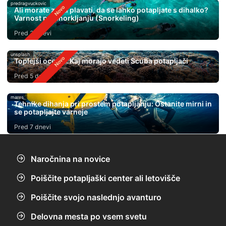
predragvuckovic
Ali morate znati plavati, da se lahko potapljate s dihalko?
Varnost pri Snorkljanju (Snorkeling)
Pred 3 dnevi
unsplash
Toplejši oceani: Kaj morajo vedeti Scuba potapljači
Pred 5 dnevi
mares
Tehnike dihanja pri prostem potapljanju: Ostanite mirni in
se potapljajte varneje
Pred 7 dnevi
Naročnina na novice
Poiščite potapljaški center ali letovišče
Poiščite svojo naslednjo avanturo
Delovna mesta po vsem svetu