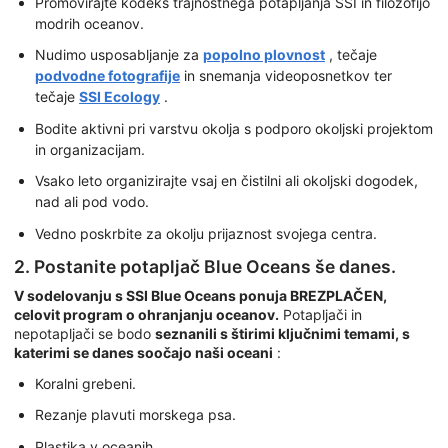
Promovirajte kodeks trajnostnega potapljanja SSI in filozofijo
modrih oceanov.
Nudimo usposabljanje za
popolno plovnost
, tečaje
podvodne fotografije
in snemanja videoposnetkov ter
tečaje
SSI Ecology
.
Bodite aktivni pri varstvu okolja s podporo okoljski projektom
in organizacijam.
Vsako leto organizirajte vsaj en čistilni ali okoljski dogodek,
nad ali pod vodo.
Vedno poskrbite za okolju prijaznost svojega centra.
2. Postanite potapljač Blue Oceans še danes.
V sodelovanju s SSI Blue Oceans ponuja BREZPLAČEN,
celovit program o ohranjanju oceanov.
Potapljači in
nepotapljači se bodo
seznanili s štirimi ključnimi temami, s
katerimi se danes soočajo naši oceani
:
Koralni grebeni.
Rezanje plavuti morskega psa.
Plastika v oceanih.