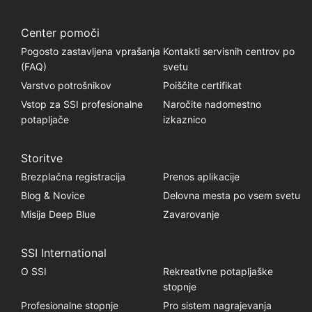
Center pomoči
Pogosto zastavljena vprašanja
Kontakti servisnih centrov po
(FAQ)
svetu
Varstvo potrošnikov
Poiščite certifikat
Vstop za SSI profesionalne
Naročite nadomestno
potapljače
izkaznico
Storitve
Brezplačna registracija
Prenos aplikacije
Blog & Novice
Delovna mesta po vsem svetu
Misija Deep Blue
Zavarovanje
SSI International
O SSI
Rekreativne potapljaške
stopnje
Profesionalne stopnje
Pro sistem nagrajevanja