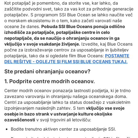
Kot potapljač je pomembno, da storite vse, kar lahko, da
zaščitite podvodni svet, tako za vas kot za prihodnje generacije
potapljačev. S programom SSI Blue Ocean se lahko naučite več
o morskem ekosistemu in o tem, kako začeti varovati naše
oceane že danes.
Pobuda SSI Blue Oceans ponuja odlično
izhodišče za potapljače, potapljaške centre in celo
nepotapljače, da se naučijo o ohranjanju oceanov in ga
vključijo v svoje vsakdanje življenje.
Izvedite, kaj Blue Oceans
počne za izobraževanje centrov za usposabljanje in ljubiteljev
potapljanja, tako da si ogledate film Blue Oceans:
POSTANITE
DEL REŠITVE - OGLEJTE SI FILM SSI BLUE OCEANS TUKAJ.
Ste predani ohranjanju oceanov?
1. Podprite centre modrih oceanov.
Center modrih oceanov ponazarja lastnosti podjetja, ki je trdno
zavezano varovanju in ohranjanju našega oceanskega doma.
Centri za usposabljanje lahko ta status dosežejo z vsakoletnim
izpolnjevanjem naslednjih zahtev. S tem
vključijo vse svoje
osebje in bazo strank v ustvarjanje kulture okoljske
ozaveščenosti
v svoji trgovini ali letovišču:
Bodite trenutno aktiven center za usposabljanje SSI.