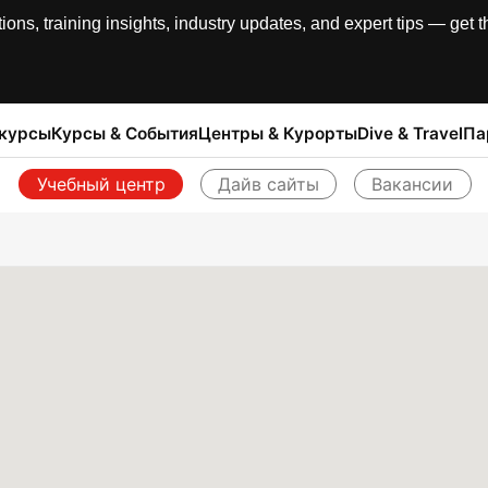
, training insights, industry updates, and expert tips — get th
 курсы
Курсы & События
Центры & Курорты
Dive & Travel
Па
Учебный центр
Дайв сайты
Вакансии
Назад