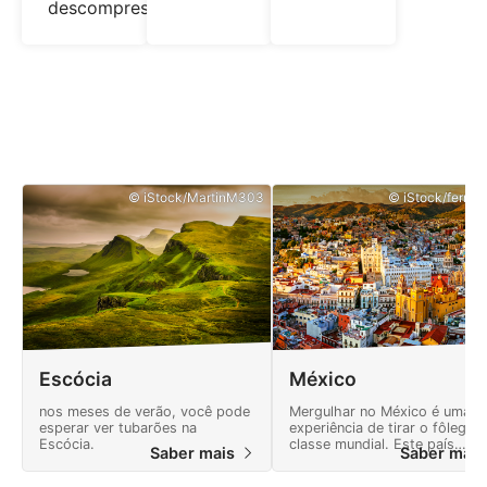
descompressão.
© iStock/MartinM303
© iStock/ferrant
Escócia
México
nos meses de verão, você pode
Mergulhar no México é uma
esperar ver tubarões na
experiência de tirar o fôlego,
Escócia.
classe mundial. Este país
Saber mais
Saber mai
oferece muitas aventuras e u
paisagem cheia de maravilhas