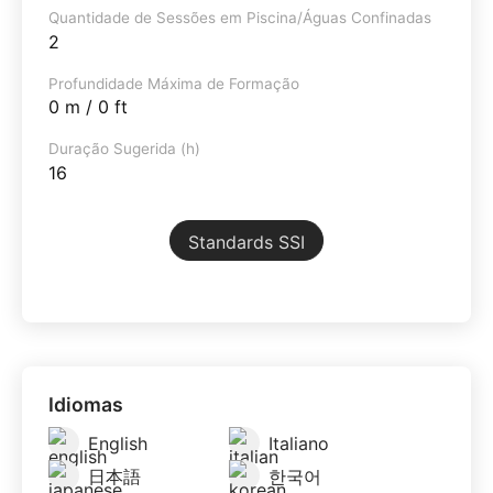
Quantidade de Sessões em Piscina/Águas Confinadas
2
Profundidade Máxima de Formação
0 m / 0 ft
Duração Sugerida (h)
16
Standards SSI
Idiomas
English
Italiano
日本語
한국어