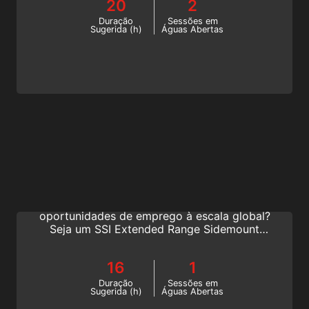
20
2
forma de o fazer. Comece hoje mesmo este
curso de mergulho em naufrágio da SSI!
Duração
Sessões em
Sugerida (h)
Águas Abertas
Extended Range Sidemount Instructor
Adora mergulho sidemount? Quer evoluir na
sua carreira de mergulho e desfrutar de
oportunidades de emprego à escala global?
Seja um SSI Extended Range Sidemount
Instructor e partilhe a alegria do mergulho
sidemount. Comece hoje este curso online
16
1
de mergulho sidemount!
Duração
Sessões em
Sugerida (h)
Águas Abertas