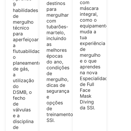
com
destinos
9
máscara
para
habilidades
integral,
mergulhar
de
como o
com
mergulho
equipamento
tubarões-
técnico
muda a
martelo,
para
tua
incluindo
aperfeiçoar
experiência
as
a
de
melhores
flutuabilidade,
mergulho
épocas
o
e o que
do ano,
planeamento
aprendes
condições
de gás,
na nova
de
a
Especialidade
mergulho,
utilização
de Full
dicas de
do
Face
segurança
DSMB, o
Mask
e
fecho
Diving
opções
de
da SSI.
de
válvulas
treinamento
e a
SSI.
disciplina
de