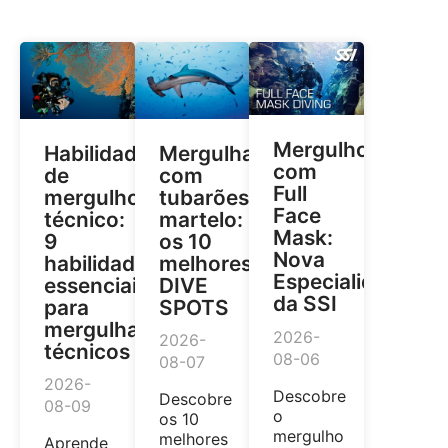
Mergulho
Habilidades
Mergulhar
com
de
com
Full
mergulho
tubarões-
Face
técnico:
martelo:
Mask:
9
os 10
Nova
habilidades
melhores
Especialidade
essenciais
DIVE
da SSI
para
SPOTS
mergulhadores
2026-
2026-
técnicos
08-06
08-07
2026-
Descobre
Descobre
08-09
o
os 10
mergulho
melhores
Aprende