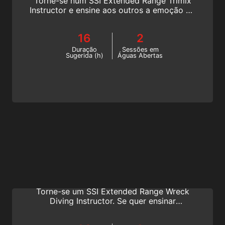
Torne-se num SSI Extended Range Trimix
Instructor e ensine aos outros a emoção do
mergulho Extended Range. Comece hoje
online esta formação de mergulho técnico!
16
2
Duração
Sessões em
Sugerida (h)
Águas Abertas
Extended Range Wreck Diving Instructor
Partilhe a emoção de mergulhar em
naufrágios e progrida na sua carreira.
Torne-se um SSI Extended Range Wreck
Diving Instructor. Se quer ensinar
mergulhadores de naufrágio em locais de
sonho em todo o mundo, esta é a melhor