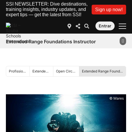
SSI NEWSLETTER: Dive destinations,
training insights, industry updates, and
Sign up now!
expert tips — get the latest from SSI!
Entrar
Extended Range Foundations Instructor
Profissional
Extended Range
Open Circuit Diving
Extended Range Foundations Instructor
© Mares