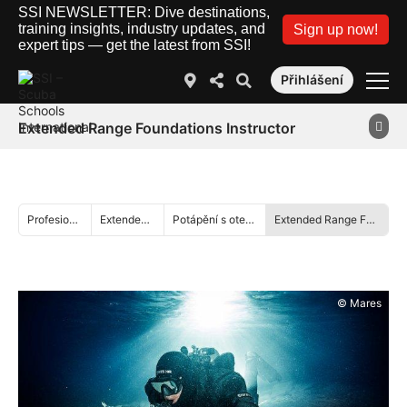
SSI NEWSLETTER: Dive destinations,
training insights, industry updates, and
Sign up now!
expert tips — get the latest from SSI!
Přihlášení
Extended Range Foundations Instructor
Profesionál
Extended Range
Potápění s otevřeným okruhem
Extended Range Foundations Instructor
© Mares