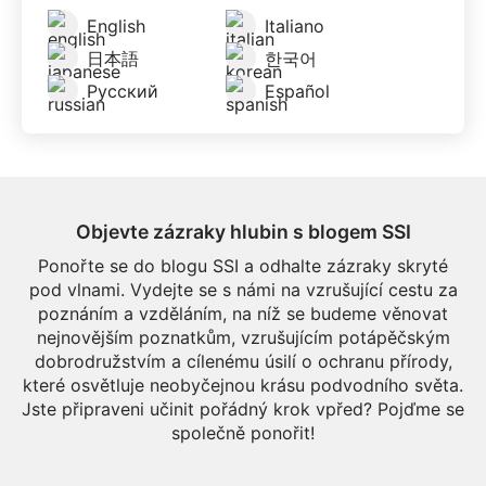
English
Italiano
日本語
한국어
Русский
Español
Objevte zázraky hlubin s blogem SSI
Ponořte se do blogu SSI a odhalte zázraky skryté
pod vlnami. Vydejte se s námi na vzrušující cestu za
poznáním a vzděláním, na níž se budeme věnovat
nejnovějším poznatkům, vzrušujícím potápěčským
dobrodružstvím a cílenému úsilí o ochranu přírody,
které osvětluje neobyčejnou krásu podvodního světa.
Jste připraveni učinit pořádný krok vpřed? Pojďme se
společně ponořit!