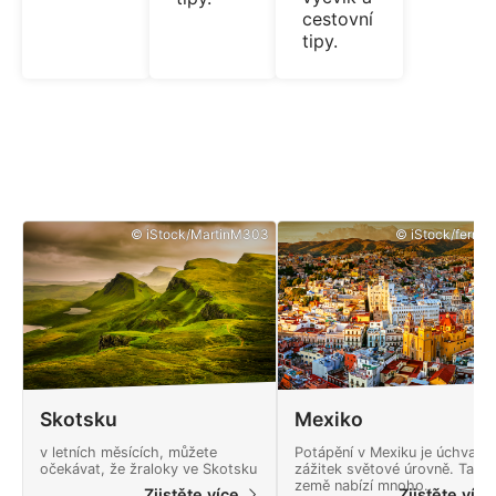
cestovní
tipy.
© iStock/MartinM303
© iStock/ferrant
Skotsku
Mexiko
v letních měsících, můžete
Potápění v Mexiku je úchvatn
očekávat, že žraloky ve Skotsku
zážitek světové úrovně. Tato
země nabízí mnoho
Zjistěte více
Zjistěte víc