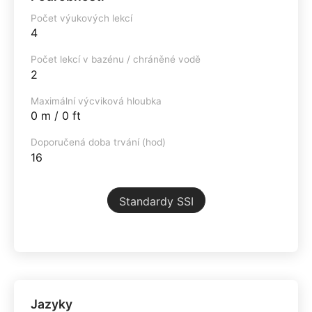
Počet výukových lekcí
4
Počet lekcí v bazénu / chráněné vodě
2
Maximální výcviková hloubka
0 m / 0 ft
Doporučená doba trvání (hod)
16
Standardy SSI
Jazyky