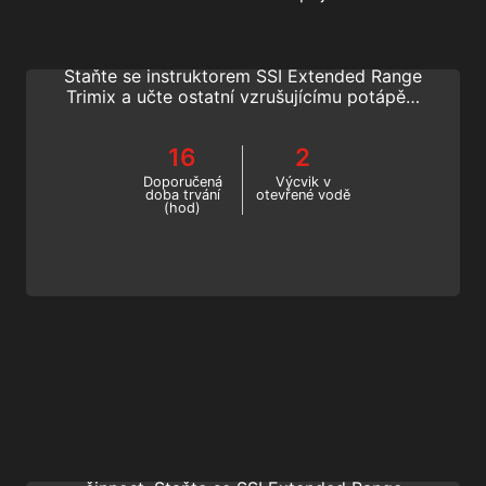
Jděte hlouběji, zkoumejte dál a rozvíjejte
svou profesionální potápěčskou dráhu SSI.
Staňte se instruktorem SSI Extended Range
Trimix a učte ostatní vzrušujícímu potápění
Extended Range. Začněte tento výcvik
technického potápění online ještě dnes!
16
2
Doporučená
Výcvik v
doba trvání
otevřené vodě
(hod)
Extended Range Wreck Diving Instructor
Podělte se o vzrušující zážitky z potápění
do vraků a rozšiřte svou profesionální