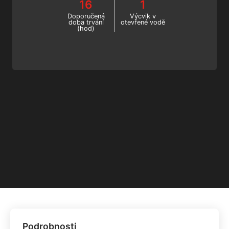
16
1
Začněte online kurz již nyní!
Doporučená
Výcvik v
doba trvání
otevřené vodě
(hod)
Podrobnosti