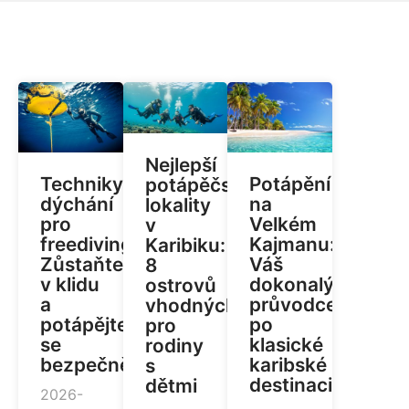
Nejlepší
Techniky
Potápění
potápěčské
dýchání
na
lokality
pro
Velkém
v
freediving:
Kajmanu:
Karibiku:
Zůstaňte
Váš
8
v klidu
dokonalý
ostrovů
a
průvodce
vhodných
potápějte
po
pro
se
klasické
rodiny
bezpečněji
karibské
s
destinaci
dětmi
2026-