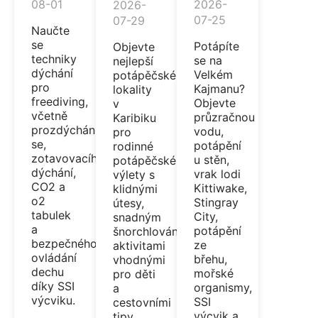
08-01
2026-
2026-
07-25
07-29
Naučte
se
Potápíte
Objevte
techniky
se na
nejlepší
dýchání
Velkém
potápěčské
pro
Kajmanu?
lokality
freediving,
Objevte
v
včetně
průzračnou
Karibiku
prozdýchání
vodu,
pro
se,
potápění
rodinné
zotavovacího
u stěn,
potápěčské
dýchání,
vrak lodi
výlety s
CO2 a
Kittiwake,
klidnými
o2
Stingray
útesy,
tabulek
City,
snadným
a
potápění
šnorchlováním,
bezpečného
ze
aktivitami
ovládání
břehu,
vhodnými
dechu
mořské
pro děti
díky SSI
organismy,
a
výcviku.
SSI
cestovními
výcvik a
tipy.