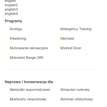
english
english2
english3
english4
Programy
Ecology
Emergency Training
Freediving
Mermaid
Nurkowanie rekreacyjne
Snorkel Diver
Extended Range (XR)
Naprawa / konserwacja dla
Kamizelki wypornościowe
Komputer nurkowy
Skafandry neoprenowe
Automat oddechowy