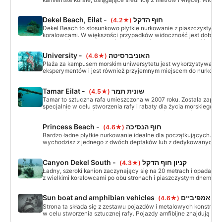
są zawsze dobre. W drodze powrotnej można odwiedzić Moshe pi
Ah'aron pinnacles, które są pełne życia i bardzo interesujące.
Dekel Beach, Eilat - חוף הדקל
(★4.2)
Dekel Beach to stosunkowo płytkie nurkowanie z piaszczystym 
koralowcami. W większości przypadków widoczność jest dobra i
zauważyć z dużej odległości i popłynąć do nich. Głębokość szc
między 3 metrami (9 stóp) a 12 metrami (36 stóp).
University - האוניברסיטה
(★4.6)
Plaża za kampusem morskim uniwersytetu jest wykorzystywana 
eksperymentów i jest również przyjemnym miejscem do nurkowan
wszystkich poziomów zaawansowania. Jest tam ładny zrzut, który
stromy, pokryty w ogóle koralowcami w rekreacyjnej głębokości.
Tamar Eilat - שונית תמר
(★4.5)
Tamar to sztuczna rafa umieszczona w 2007 roku. Została zapro
specjalnie w celu stworzenia rafy i rabaty dla życia morskiego. 
głębokości 8 metrów, wznosi się do głębokości 2 metrów.
Princess Beach - חוף הנסיכה
(★4.6)
Bardzo ładne płytkie nurkowanie idealne dla początkujących. Wc
wychodzisz z jednego z dwóch deptaków lub z dedykowanych, 
oznakowanych miejsc na brzegu. Nurkowanie odbywa się wzdłu
pasma koralowego na głębokości 4-6 metrów (12-18 stóp).
Canyon Dekel South - קניון חוף הדקל
(★4.3)
Ładny, szeroki kanion zaczynający się na 20 metrach i opadając
z wielkimi koralowcami po obu stronach i piaszczystym dnem. N
kanionie jest łatwe, ponieważ jest on dostępny z brzegu.
Sun boat and amphibian vehi
(★4.6)
Strona ta składa się z zestawu pojazdów i metalowych konstrukc
w celu stworzenia sztucznej rafy. Pojazdy amfibijne znajdują się 
wraku Sun Boat i można je zwiedzać razem lub jako osobne nurk