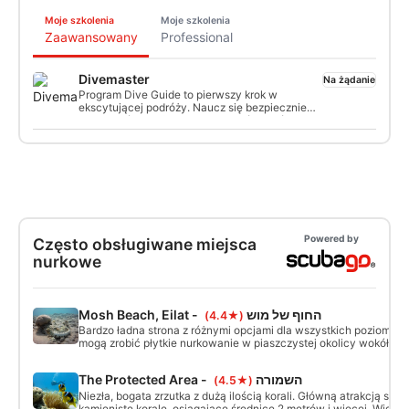
Moje szkolenia
Moje szkolenia
Zaawansowany
Professional
Divemaster
Na żądanie
Program Dive Guide to pierwszy krok w
ekscytującej podróży. Naucz się bezpiecznie
prowadzić certyfikowanych nurków w różnych
środowiskach i warunkach. Udzielając odpraw
nurkowych, przeprowadzając oceny miejsc i
prowadząc nurkowania, w mgnieniu oka
staniesz się pewnym siebie Dive Guide.
Rozpocznij swoją karierę nurkową pracując jako
Professional Dive Guide lub kontynuuj
zdobywanie kwalifikacji Divemastera.
Powered by
Często obsługiwane miejsca
nurkowe
Mosh Beach, Eilat - החוף של מוש
(★4.4)
Bardzo ładna strona z różnymi opcjami dla wszystkich poziomów
mogą zrobić płytkie nurkowanie w piaszczystej okolicy wokół pi
pinnacles. Bardziej doświadczeni nurkowie mogą nurkować głębie
głębokości 20 metrów (60 stóp) można znaleźć piękne korale.
The Protected Area - השמורה
(★4.5)
Niezła, bogata zrzutka z dużą ilością korali. Główną atrakcją są w
kamieniste korale, osiągające średnicę 2 metrów i więcej. Widoc