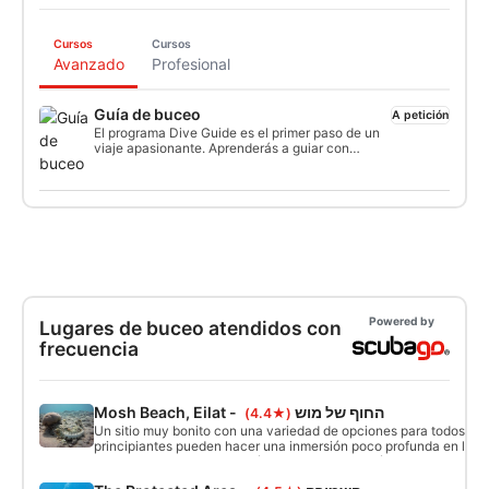
Cursos
Cursos
Avanzado
Profesional
Guía de buceo
A petición
El programa Dive Guide es el primer paso de un
viaje apasionante. Aprenderás a guiar con
seguridad a buceadores certificados en diversos
entornos y condiciones. Dando briefings de
inmersión, haciendo evaluaciones de lugares y
dirigiendo inmersiones, te convertirás en un Guía
de Buceo seguro de sí mismo en muy poco
tiempo. Comienza tu carrera de buceo
trabajando como Guía de Buceo Profesional o
continúa con las cualificaciones para
Divemaster.
Powered by
Lugares de buceo atendidos con
frecuencia
Mosh Beach, Eilat - החוף של מוש
(★4.4)
Un sitio muy bonito con una variedad de opciones para todos los 
principiantes pueden hacer una inmersión poco profunda en la z
alrededor de hermosos pináculos. Los buzos más experimentado
inmersiones más profundas donde, a 20 metros, se pueden encon