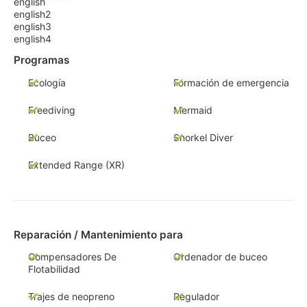
english
english2
english3
english4
Programas
Ecología
Formación de emergencia
Freediving
Mermaid
Buceo
Snorkel Diver
Extended Range (XR)
Reparación / Mantenimiento para
Compensadores De
Ordenador de buceo
Flotabilidad
Trajes de neopreno
Regulador