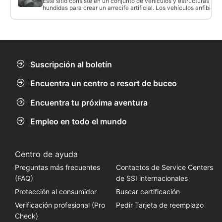
Este sitio consiste en un conjunto de vehículos y estructuras met
hundidas para crear un arrecife artificial. Los vehículos anfibios 
naufragio del Sun Boat y pueden ser visitados juntos o como inm
separadas. La visibilidad puede no ser siempre buena, pero aún a
bucear.
Suscripción al boletín
Encuentra un centro o resort de buceo
Encuentra tu próxima aventura
Empleo en todo el mundo
Centro de ayuda
Preguntas más frecuentes
Contactos de Service Centers
(FAQ)
de SSI internacionales
Protección al consumidor
Buscar certificación
Verificación profesional (Pro
Pedir Tarjeta de reemplazo
Check)