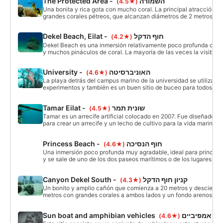
The Protected Area - השמורה
(★4.5)
corales.
Una bonita y rica gota con mucho coral. La principal atracción so
grandes corales pétreos, que alcanzan diámetros de 2 metros o 
visibilidad y las condiciones son siempre buenas. En el camino d
puede visitar el pináculo de Moshe y los pináculos de Ah'aron qu
Dekel Beach, Eilat - חוף הדקל
(★4.2)
de vida y son muy interesantes.
Dekel Beach es una inmersión relativamente poco profunda con 
y muchos pináculos de coral. La mayoría de las veces la visibili
se pueden ver los pináculos desde lejos y nadar hasta ellos. La 
los pináculos oscila entre los 3 metros y los 12 metros.
University - האוניברסיטה
(★4.6)
La playa detrás del campus marino de la universidad se utiliza pa
experimentos y también es un buen sitio de buceo para todos los
buzos. Hay un bonito descenso no muy empinado, cubierto de co
profundidad recreativa.
Tamar Eilat - שונית תמר
(★4.5)
Tamar es un arrecife artificial colocado en 2007. Fue diseñado e
para crear un arrecife y un lecho de cultivo para la vida marina. 
metros de profundidad, se eleva hasta una profundidad de 2 metr
Princess Beach - חוף הנסיכה
(★4.6)
Una inmersión poco profunda muy agradable, ideal para principia
y se sale de uno de los dos paseos marítimos o de los lugares de
marcados en la orilla. La inmersión te lleva a lo largo de la banda 
costa a 4-6 metros de profundidad.
Canyon Dekel South - קניון חוף הדקל
(★4.3)
Un bonito y amplio cañón que comienza a 20 metros y desciende
metros con grandes corales a ambos lados y un fondo arenoso. 
fácil ya que el cañón es accesible desde la costa.
Sun boat and amphibian vehi
(★4.6)