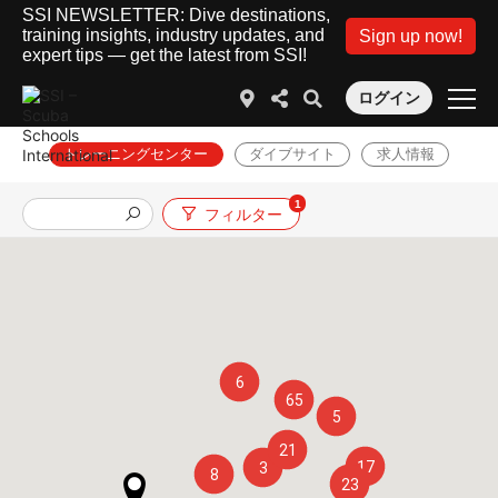
SSI NEWSLETTER: Dive destinations,
training insights, industry updates, and
Sign up now!
expert tips — get the latest from SSI!
ログイン
トレーニングセンター
ダイブサイト
求人情報
1
フィルター
6
65
5
21
17
3
8
23