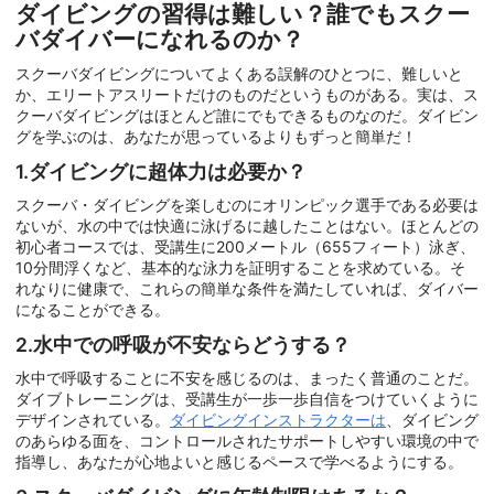
ダイビングの習得は難しい？誰でもスクー
バダイバーになれるのか？
スクーバダイビングについてよくある誤解のひとつに、難しいと
か、エリートアスリートだけのものだというものがある。実は、ス
クーバダイビングはほとんど誰にでもできるものなのだ。ダイビン
グを学ぶのは、あなたが思っているよりもずっと簡単だ！
1.ダイビングに超体力は必要か？
スクーバ・ダイビングを楽しむのにオリンピック選手である必要は
ないが、水の中では快適に泳げるに越したことはない。ほとんどの
初心者コースでは、受講生に200メートル（655フィート）泳ぎ、
10分間浮くなど、基本的な泳力を証明することを求めている。そ
れなりに健康で、これらの簡単な条件を満たしていれば、ダイバー
になることができる。
2.水中での呼吸が不安ならどうする？
水中で呼吸することに不安を感じるのは、まったく普通のことだ。
ダイブトレーニングは、受講生が一歩一歩自信をつけていくように
デザインされている。
ダイビングインストラクターは
、ダイビング
のあらゆる面を、コントロールされたサポートしやすい環境の中で
指導し、あなたが心地よいと感じるペースで学べるようにする。