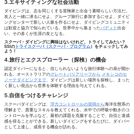
3.エキサイティングな社会活動
ダイビングは、志を同じくする冒険家と出会う素晴らしい方法だ。
友人と一緒に潜るにせよ、グループ旅行に参加するにせよ、ダイビ
ングセンターで新しい人脈を作るにせよ、ダイビングコミュニティ
は歓迎と協力で知られている。世界中から集まった
バディと
出会
い、その多くが生涯の友となる。
スクーバ・ダイビングに興味はないけれど、トライしてみたい？
SSIの
トライスクーバ（スクーバ・プログラム
）をチェックしてみ
よう！
4.旅行とエクスプローラー（探検）の機会
認定ダイバーになると、信じられないような旅行体験への扉が開か
れる。オーストラリアの
グレートバリアリーフから
メキシコのセ
ノーテダイビングまで
、ダイビングは新しい場所を探検し、まった
く新しい視点から世界を体験する理由を与えてくれる。
5.自信をつけるチャレンジ
スクーバダイビングは、
浮力コントロールの習得から
海洋生態系の
理解まで、貴重なスキルを教えてくれる。水中での呼吸や動きのコ
ントロールを学ぶなど、最初の課題を克服することで、自信と達成
感を得ることができる。新しいダイビングをするたびに、ダイバー
として上達し、成長する機会が訪れる。