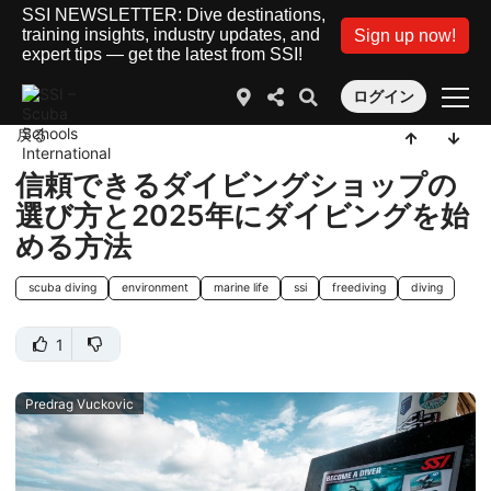
SSI NEWSLETTER: Dive destinations,
training insights, industry updates, and
Sign up now!
expert tips — get the latest from SSI!
ログイン
戻る
信頼できるダイビングショップの
選び方と2025年にダイビングを始
める方法
scuba diving
environment
marine life
ssi
freediving
diving
1
Predrag Vuckovic