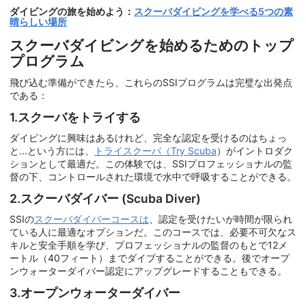
ダイビングの旅を始めよう：
スクーバダイビングを学べる5つの素
晴らしい場所
スクーバダイビングを始めるためのトップ
プログラム
飛び込む準備ができたら、これらのSSIプログラムは完璧な出発点
である：
1.スクーバをトライする
ダイビングに興味はあるけれど、完全な認定を受けるのはちょっ
と...という方には、
トライスクーバ（Try Scuba
）がイントロダク
ションとして最適だ。この体験では、SSIプロフェッショナルの監
督の下、コントロールされた環境で水中で呼吸することができる。
2.スクーバダイバー (Scuba Diver)
SSIの
スクーバダイバーコースは
、認定を受けたいが時間が限られ
ている人に最適なオプションだ。このコースでは、必要不可欠なス
キルと安全手順を学び、プロフェッショナルの監督のもとで12メ
ートル（40フィート）までダイブすることができる。後でオープ
ンウォーターダイバー認定にアップグレードすることもできる。
3.オープンウォーターダイバー