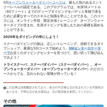
SSI
オープンウォーターダイバーコースは
、最も人気のあるエント
リーレベルの認定である。このプログラムでは、水深18メートル
（60フィート）までのディープダイビングをバディと単独で潜る
ために必要なすべてのスキルと知識を学ぶことができる。このコー
スには、オンライン学習、限定水域トレーニング、オープンウォー
ターダイブが含まれ、生涯ダイビングを楽しむための基礎を固める
ことができる。
2025年をダイビングの年にしよう！
スクーバダイビングの旅は、正しいトレーニング、信頼できるダイ
ブショップ、最適なSSIコースで始めよう。
SSIセンターロケータ
ーで
お近くのダイビングセンターを見つけて、思い切って飛び込ん
でみよう！
トライスクーバ、スクーバダイバー（スクーバダイバー）、
オー
プンウォーターダイバー（オープンウォーターダイバー
）のどのコ
ースからでも、忘れられない冒険が待っている！
この記事は自動翻訳されており、多少の不正確な点が含まれている可能性が
あります。不明な点がある場合は、元の英語版を参照してください。
その他
Alamy-Christian-Zappel