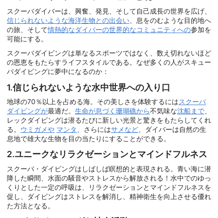
スクーバダイバーは、興奮、発見、そして自己成長の世界を広げ、
信じられないような海洋生物との出会い
、息をのむような目的地へ
の旅、そして
情熱的なダイバーの世界的なコミュニティへの
参加を
可能にする。
スクーバダイビングは単なるスポーツではなく、数え切れないほど
の恩恵をもたらすライフスタイルである。なぜ多くの人がスキュー
バダイビングに夢中になるのか：
1.信じられないような水中世界への入り口
地球の70％以上を占める海。その美しさを体験するには
スクーバ
ダイビングが
最適だ。
生命が息づく珊瑚礁から
不気味な
沈船まで
、
レックダイビングは潜るたびに新しい光景と驚きをもたらしてくれ
る。
ウミガメや
マンタ
、さらには
サメなど
、ダイバーは自然の生
息地で雄大な生物を目の当たりにすることができる。
2.ユニークなリラクゼーションとマインドフルネス
スクーバ・ダイビングはしばしば瞑想的と表現される。青い海に潜
降した瞬間、水面の騒音やストレスから解放される！水中でのゆっ
くりとした一定の呼吸は、リラクゼーションとマインドフルネスを
促し、ダイビングはストレスを解消し、精神衛生を向上させる優れ
た方法となる。