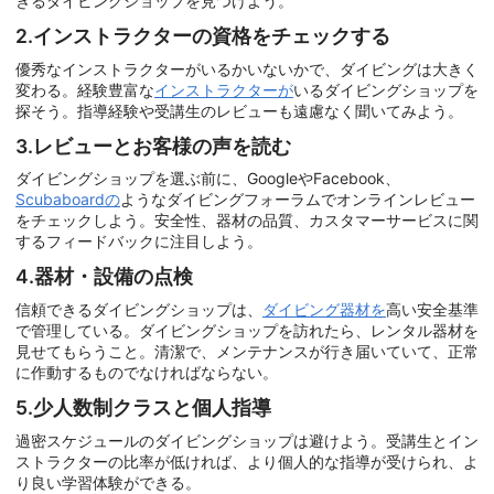
きるダイビングショップを見つけよう。
2.インストラクターの資格をチェックする
優秀なインストラクターがいるかいないかで、ダイビングは大きく
変わる。経験豊富な
インストラクターが
いるダイビングショップを
探そう。指導経験や受講生のレビューも遠慮なく聞いてみよう。
3.レビューとお客様の声を読む
ダイビングショップを選ぶ前に、GoogleやFacebook、
Scubaboardの
ようなダイビングフォーラムでオンラインレビュー
をチェックしよう。安全性、器材の品質、カスタマーサービスに関
するフィードバックに注目しよう。
4.器材・設備の点検
信頼できるダイビングショップは、
ダイビング器材を
高い安全基準
で管理している。ダイビングショップを訪れたら、レンタル器材を
見せてもらうこと。清潔で、メンテナンスが行き届いていて、正常
に作動するものでなければならない。
5.少人数制クラスと個人指導
過密スケジュールのダイビングショップは避けよう。受講生とイン
ストラクターの比率が低ければ、より個人的な指導が受けられ、よ
り良い学習体験ができる。