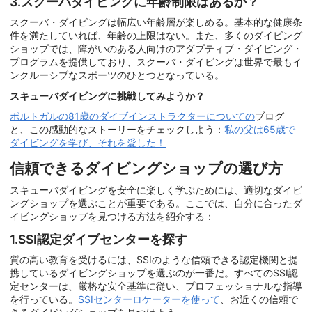
3.スクーバダイビングに年齢制限はあるか？
スクーバ・ダイビングは幅広い年齢層が楽しめる。基本的な健康条
件を満たしていれば、年齢の上限はない。また、多くのダイビング
ショップでは、障がいのある人向けのアダプティブ・ダイビング・
プログラムを提供しており、スクーバ・ダイビングは世界で最もイ
ンクルーシブなスポーツのひとつとなっている。
スキューバダイビングに挑戦してみようか？
ポルトガルの81歳のダイブインストラクターについての
ブログ
と、この感動的なストーリーをチェックしよう：
私の父は65歳で
ダイビングを学び、それを愛した！
信頼できるダイビングショップの選び方
スキューバダイビングを安全に楽しく学ぶためには、適切なダイビ
ングショップを選ぶことが重要である。ここでは、自分に合ったダ
イビングショップを見つける方法を紹介する：
1.SSI認定ダイブセンターを探す
質の高い教育を受けるには、SSIのような信頼できる認定機関と提
携しているダイビングショップを選ぶのが一番だ。すべてのSSI認
定センターは、厳格な安全基準に従い、プロフェッショナルな指導
を行っている。
SSIセンターロケーターを使って
、お近くの信頼で