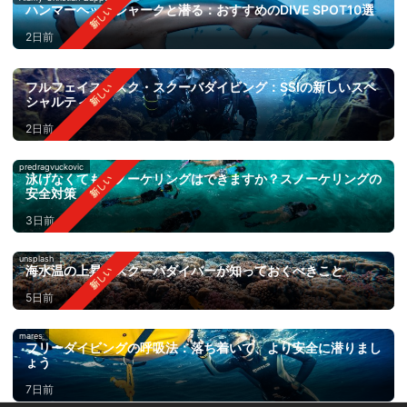
ハンマーヘッドシャークと潜る：おすすめのDIVE SPOT10選
2日前
フルフェイスマスク・スクーバダイビング：SSIの新しいスペ
シャルティ
2日前
predragvuckovic
泳げなくてもスノーケリングはできますか？スノーケリングの
安全対策
3日前
unsplash
海水温の上昇：スクーバダイバーが知っておくべきこと
5日前
mares
フリーダイビングの呼吸法：落ち着いて、より安全に潜りまし
ょう
7日前