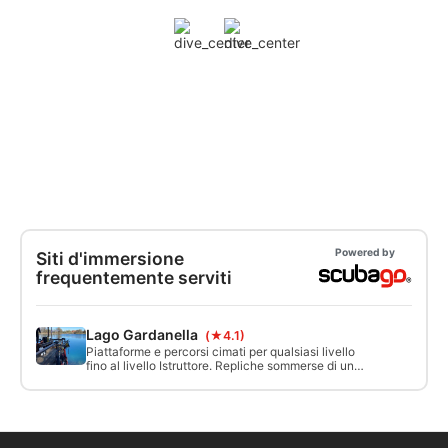
Powered by
Siti d'immersione
frequentemente serviti
Lago Gardanella
(★4.1)
Piattaforme e percorsi cimati per qualsiasi livello
fino al livello Istruttore. Repliche sommerse di un
cannone anti aereo WWII, anfore e campo
archeologico, replica in scala 1:1 delle sculture “i
Bronzi di Riace“, Relitto del Taz, nave d’attacco
Marina Militare Italiana lunga 35 metri, percorso
Buoyancy.