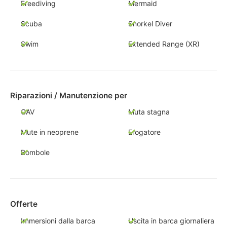
Freediving
Mermaid
Scuba
Snorkel Diver
Swim
Extended Range (XR)
Riparazioni / Manutenzione per
GAV
Muta stagna
Mute in neoprene
Erogatore
Bombole
Offerte
Immersioni dalla barca
Uscita in barca giornaliera