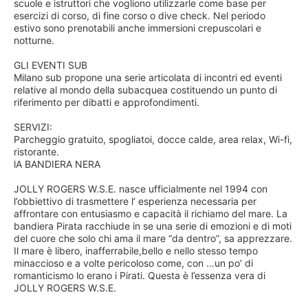
scuole e istruttori che vogliono utilizzarle come base per
esercizi di corso, di fine corso o dive check. Nel periodo
estivo sono prenotabili anche immersioni crepuscolari e
notturne.
GLI EVENTI SUB
Milano sub propone una serie articolata di incontri ed eventi
relative al mondo della subacquea costituendo un punto di
riferimento per dibatti e approfondimenti.
SERVIZI:
Parcheggio gratuito, spogliatoi, docce calde, area relax, Wi-fi,
ristorante.
lA BANDIERA NERA
JOLLY ROGERS W.S.E. nasce ufficialmente nel 1994 con
l’obbiettivo di trasmettere l’ esperienza necessaria per
affrontare con entusiasmo e capacità il richiamo del mare. La
bandiera Pirata racchiude in se una serie di emozioni e di moti
del cuore che solo chi ama il mare “da dentro”, sa apprezzare.
Il mare è libero, inafferrabile,bello e nello stesso tempo
minaccioso e a volte pericoloso come, con …un po’ di
romanticismo lo erano i Pirati. Questa è l’essenza vera di
JOLLY ROGERS W.S.E.