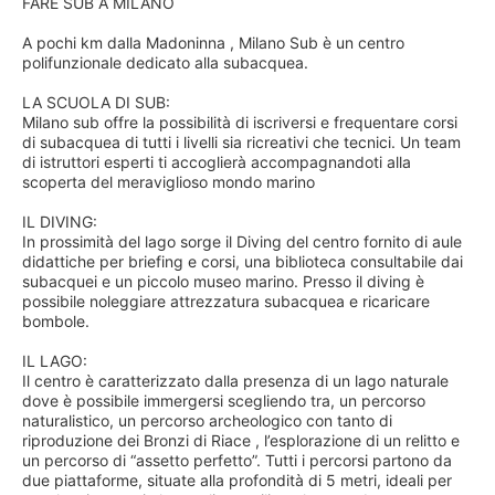
FARE SUB A MILANO
A pochi km dalla Madoninna , Milano Sub è un centro
polifunzionale dedicato alla subacquea.
LA SCUOLA DI SUB:
Milano sub offre la possibilità di iscriversi e frequentare corsi
di subacquea di tutti i livelli sia ricreativi che tecnici. Un team
di istruttori esperti ti accoglierà accompagnandoti alla
scoperta del meraviglioso mondo marino
IL DIVING:
In prossimità del lago sorge il Diving del centro fornito di aule
didattiche per briefing e corsi, una biblioteca consultabile dai
subacquei e un piccolo museo marino. Presso il diving è
possibile noleggiare attrezzatura subacquea e ricaricare
bombole.
IL LAGO:
Il centro è caratterizzato dalla presenza di un lago naturale
dove è possibile immergersi scegliendo tra, un percorso
naturalistico, un percorso archeologico con tanto di
riproduzione dei Bronzi di Riace , l’esplorazione di un relitto e
un percorso di “assetto perfetto”. Tutti i percorsi partono da
due piattaforme, situate alla profondità di 5 metri, ideali per