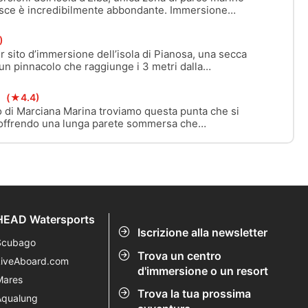
esce è incredibilmente abbondante. Immersione
)
r sito d’immersione dell’isola di Pianosa, una secca
 un pinnacolo che raggiunge i 3 metri dalla
a
(★4.4)
o di Marciana Marina troviamo questa punta che si
o offrendo una lunga parete sommersa che
fino a ad oltre 40 metri.
HEAD Watersports
Iscrizione alla newsletter
Scubago
Trova un centro
LiveAboard.com
d'immersione o un resort
Mares
Trova la tua prossima
Aqualung