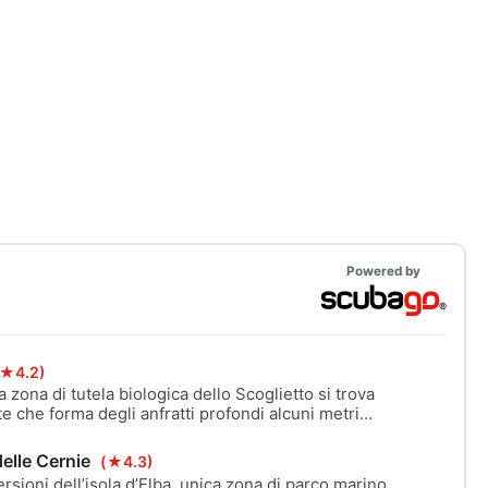
Powered by
(★4.2)
 zona di tutela biologica dello Scoglietto si trova
e che forma degli anfratti profondi alcuni metri
toni.
delle Cernie
(★4.3)
rsioni dell’isola d’Elba, unica zona di parco marino