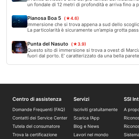
un fondale di 12 metri di profondità e arriva fino a 
superficie.
Pianosa Boa 5
(★4.6)
Immersione che si trova appena a sud dello scoglio 
La particolarità è sicuramente un’ampia grotta passa
secca. Abbondante il pesce pelagico.
Punta del Nasuto
(★3.9)
Questo sito di immersione si trova a ovest di Marc
fuori dal porto. E’ caratterizzato da una bella parete
mare aperto partendo dal promontorio.
Centro di assistenza
Servizi
SSI In
Domande Frequenti (FAQ)
Iscriviti gratuitamente
A propo
Contatti dei Service Center
Scarica l’App
Ricono
Tutela del consumatore
Blog e News
Riconos
Trova la certificazione
Lavori nel mondo
Sistem