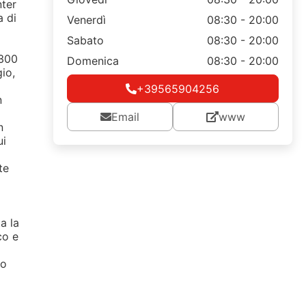
nter
a di
Venerdì
08:30 - 20:00
Sabato
08:30 - 20:00
 300
Domenica
08:30 - 20:00
io,
+39565904256
n
Email
www
n
ui
te
a la
co e
mo