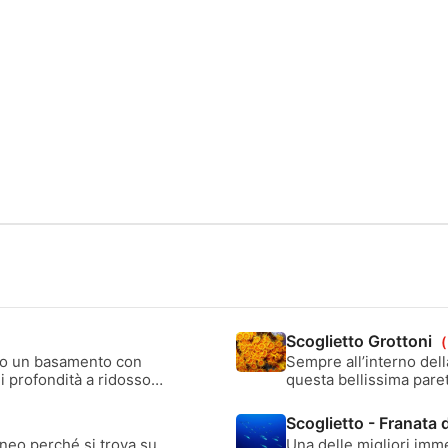
Scoglietto Grottoni
sto un basamento con
Sempre all’interno della
di profondità a ridosso
questa bellissima paret
itata da polpi,
chiamati appunto i Grot
i parco e per questo è
Scoglietto - Franata 
raneo perché si trova su
Una delle migliori imme