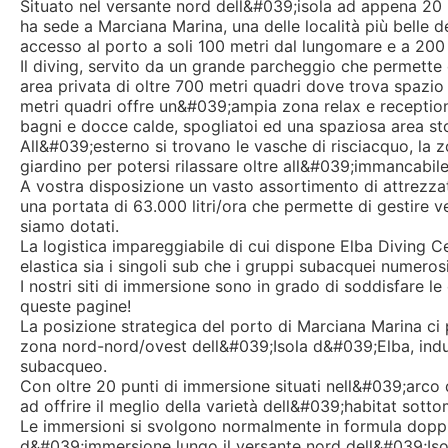
Situato nel versante nord dell&#039;isola ad appena 20 
ha sede a Marciana Marina, una delle località più belle de
accesso al porto a soli 100 metri dal lungomare e a 200
Il diving, servito da un grande parcheggio che permette 
area privata di oltre 700 metri quadri dove trova spazio 
metri quadri offre un&#039;ampia zona relax e reception,
bagni e docce calde, spogliatoi ed una spaziosa area st
All&#039;esterno si trovano le vasche di risciacquo, la
giardino per potersi rilassare oltre all&#039;immancabile
A vostra disposizione un vasto assortimento di attrezzat
una portata di 63.000 litri/ora che permette di gestire v
siamo dotati.
La logistica impareggiabile di cui dispone Elba Diving 
elastica sia i singoli sub che i gruppi subacquei numerosi
I nostri siti di immersione sono in grado di soddisfare le e
queste pagine!
La posizione strategica del porto di Marciana Marina ci
zona nord-nord/ovest dell&#039;Isola d&#039;Elba, indub
subacqueo.
Con oltre 20 punti di immersione situati nell&#039;arco
ad offrire il meglio della varietà dell&#039;habitat sott
Le immersioni si svolgono normalmente in formula doppia 
d&#039;immersione lungo il versante nord dell&#039;Iso