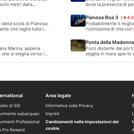
pochi metri dalla
dove la presenza di p
adatta a tutti i livelli
Pianosa Boa 3
(★4.5
della scola di Pianosa.
Probabilmente il miglio
nte che taglia tutta la
ricchissima di vita con
superficie.
Punta della Madonn
iana Marina, appena
Poco distante dal port
 che si staglia verso il
staglia in mare apert
sprofonda rapidamente 
ternational
Area legale
sito di SSI
Informativa sulla Privacy
scimento subacqueo
Imprint
cimenti Professional
Cambiamenti nelle impostazioni dei
cookie
a Pro Reward