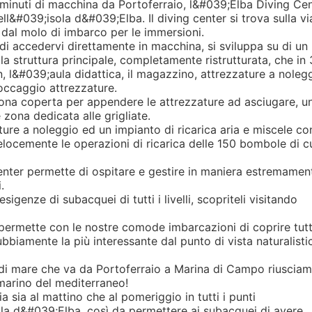
minuti di macchina da Portoferraio, l&#039;Elba Diving Ce
ll&#039;isola d&#039;Elba. Il diving center si trova sulla vi
 dal molo di imbarco per le immersioni.
di accedervi direttamente in macchina, si sviluppa su di un
la struttura principale, completamente ristrutturata, che in
 l&#039;aula didattica, il magazzino, attrezzature a nolegg
occaggio attrezzature.
 zona coperta per appendere le attrezzature ad asciugare, u
 zona dedicata alle grigliate.
ure a noleggio ed un impianto di ricarica aria e miscele co
elocemente le operazioni di ricarica delle 150 bombole di c
Center permette di ospitare e gestire in maniera estremamen
.
sigenze di subacquei di tutti i livelli, scopriteli visitando
 permette con le nostre comode imbarcazioni di coprire tutt
biamente la più interessante dal punto di vista naturalisti
 di mare che va da Portoferraio a Marina di Campo riuscia
omarino del mediterraneo!
sia al mattino che al pomeriggio in tutti i punti
la d&#039;Elba, così da permettere ai subacquei di avere