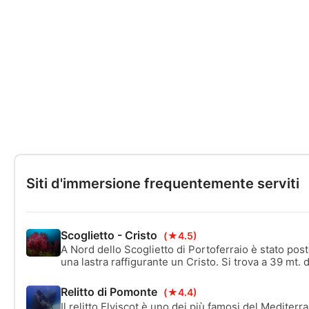
Siti d'immersione frequentemente serviti
Scoglietto - Cristo
(★4.5)
A Nord dello Scoglietto di Portoferraio è stato po
una lastra raffigurante un Cristo. Si trova a 39 mt. 
di una bella parete ricoperta di Gorgonie Rosse e ab
aragoste e nudibranchi. Siamo sempre nella zona d
Relitto di Pomonte
(★4.4)
abbondante il pesce
Il relitto Elviscot è uno dei più famosi del Mediter