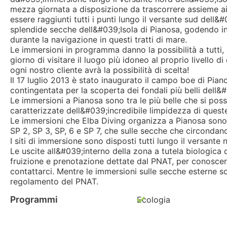
mezza giornata a disposizione da trascorrere assieme ai 
essere raggiunti tutti i punti lungo il versante sud dell&
splendide secche dell&#039;Isola di Pianosa, godendo in t
durante la navigazione in questi tratti di mare.
Le immersioni in programma danno la possibilità a tutti,
giorno di visitare il luogo più idoneo al proprio livello 
ogni nostro cliente avrà la possibilità di scelta!
Il 17 luglio 2013 è stato inaugurato il campo boe di Pian
contingentata per la scoperta dei fondali più belli dell&
Le immersioni a Pianosa sono tra le più belle che si pos
caratterizzate dell&#039;incredibile limpidezza di quest
Le immersioni che Elba Diving organizza a Pianosa sono s
SP 2, SP 3, SP, 6 e SP 7, che sulle secche che circondano
I siti di immersione sono disposti tutti lungo il versante 
Le uscite all&#039;interno della zona a tutela biologica
fruizione e prenotazione dettate dal PNAT, per conoscere
contattarci. Mentre le immersioni sulle secche esterne s
regolamento del PNAT.
Programmi
Ecologia