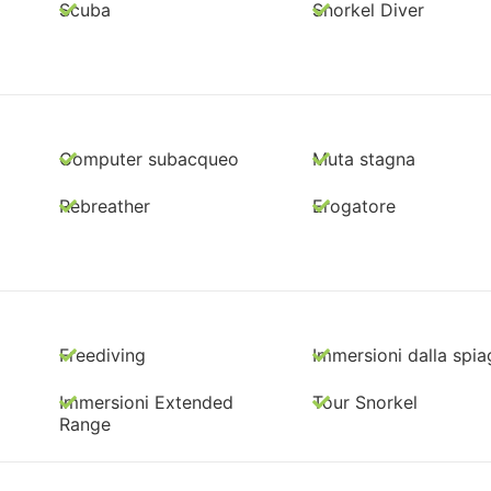
Scuba
Snorkel Diver
Computer subacqueo
Muta stagna
Rebreather
Erogatore
Freediving
Immersioni dalla spia
Immersioni Extended
Tour Snorkel
Range