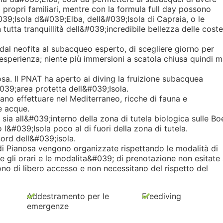
propri familiari, mentre con la formula full day possono
#039;Isola d&#039;Elba, dell&#039;Isola di Capraia, o le
utta tranquillità dell&#039;incredibile bellezza delle coste
 dal neofita al subacqueo esperto, di scegliere giorno per
di esperienza; niente più immersioni a scatola chiusa quindi 
osa. Il PNAT ha aperto ai diving la fruizione subacquea
#039;area protetta dell&#039;Isola.
sano effettuare nel Mediterraneo, ricche di fauna e
e acque.
ia all&#039;interno della zona di tutela biologica sulle Bo
 l&#039;Isola poco al di fuori della zona di tutela.
nord dell&#039;isola.
 di Pianosa vengono organizzate rispettando le modalità di
 gli orari e le modalita&#039; di prenotazione non esitate
ono di libero accesso e non necessitano del rispetto del
Addestramento per le
Freediving
emergenze