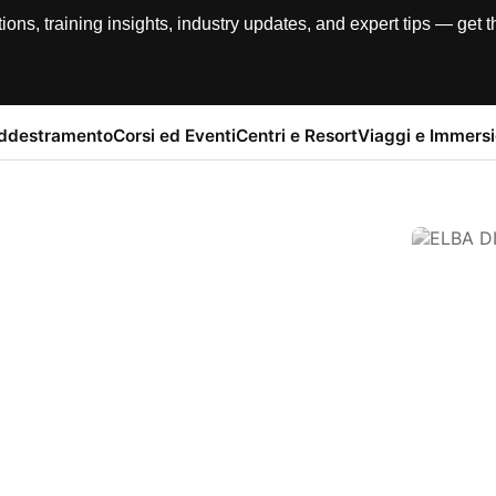
, training insights, industry updates, and expert tips — get th
addestramento
Corsi ed Eventi
Centri e Resort
Viaggi e Immersi