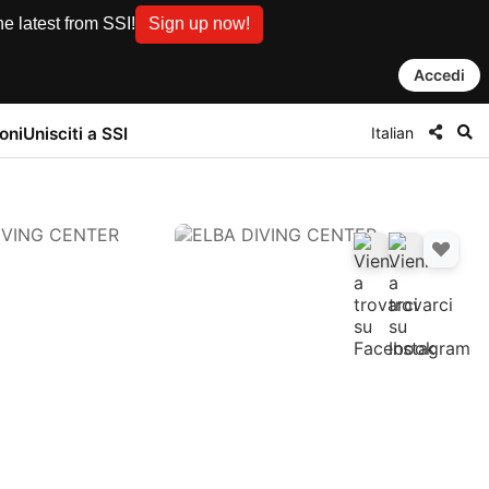
e latest from SSI!
Sign up now!
Accedi
Italian
oni
Unisciti a SSI