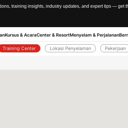
, training insights, industry updates, and expert tips — get th
han
Kursus & Acara
Center & Resort
Menyelam & Perjalanan
Ber
Training Center
Lokasi Penyelaman
Pekerjaan
Kembali