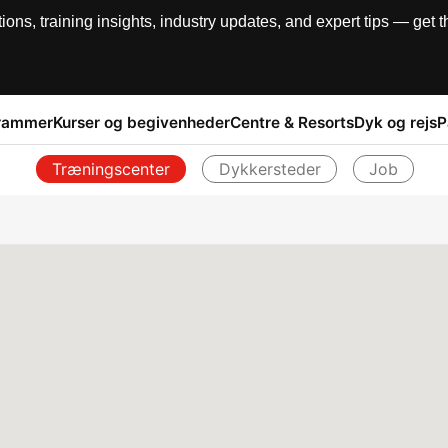
, training insights, industry updates, and expert tips — get th
rammer
Kurser og begivenheder
Centre & Resorts
Dyk og rejs
P
Træningscenter
Dykkersteder
Job
Tilbage