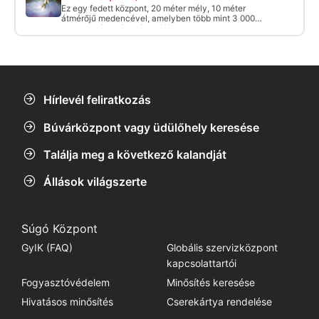
Ez egy fedett központ, 20 méter mély, 10 méter
átmérőjű medencével, amelyben több mint 3 000
000 liter víz található. A látási viszonyok
természetesen itt is nagyszerűek. Ezt a központot
leginkább edzésre és ügyességi gyakorlatokra
használják.
Hírlevél feliratkozás
Búvárközpont vagy üdülőhely keresése
Találja meg a következő kalandját
Állások világszerte
Súgó Központ
GyIK (FAQ)
Globális szervizközpont
kapcsolattartói
Fogyasztóvédelem
Minősítés keresése
Hivatásos minősítés
Cserekártya rendelése