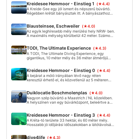
minősítést. További információkért és
Kreidesee Hemmoor - Einstieg 1
(★4.4)
tájvédelmi területen található. Megközelítés
Tauchpartners bis zu einer empfohlenen
ingyenes konzultációért hívj minket
gyaloghidakon keresztül
Tiefe von 18 Metern selbstständig zu
A Kreide-See egy jól ismert és népszerű búvártó.
bizalommal. Várjuk jelentkezésed!
tauchen. Deine Kurse, die dann auf diesen
Régebben krétát bányásztak itt. A bányászathoz
Kurs aufbauen findest du unter
szükséges utak, a vibrátor, a teherautók, a
Weiterbildung oder Specialty Kurse.Für
szállítószalagok és néhány gép még mindig
Blausteinsee, Eschweiler
mehr Informationen und eine
(★4.0)
látogatható a víz alatt.
unverbindliche Beratung rufe doch einfach
Az egyik leghíresebb mély merülési hely NRW- ben.
mal unverbindlich an. Wir freuen uns über
A maximális mélység körülbelül 42 méter. Számos
dein Interesse.
képzési platform létezik különböző mélységekben.
Be kell tartani a helyi búvárkodásra vonatkozó
TODI, The Ultimate Experience
(★4.3)
előírásokat. Van egy részletes búvártérkép a
honlapon.
A TODI, The Ultimate Diving Experience, egy
gigantikus, 10 méter mély és 36 méter átmérőjű
fedett búvármedence, több mint 6 200 000 liter
vízzel és állandó 23 fokos hőmérséklettel.
Kreidesee Hemmoor - Einstieg 0
(★4.4)
A bejárat a móló irányában lévő nagy réten
keresztül érhető el, és közvetlenül az 5 méteren
lévő platformra visz. Nagyon jó ügyességi
gyakorlatokhoz.
Duiklocatie Boschmolenplas
(★4.0)
Nagyon szép búvártó a Maastrich / NL közelében.
A helyszínen van egy búvárközpont, beleértve a
töltőállomást és egyéb szolgáltatási ajánlatokat (a
személyzet németül is beszél!), beleértve a
Kreidesee Hemmoor - Einstieg 3
(★4.4)
szaniter létesítményeket is. Holland
harapnivalókat, valamint hideg és meleg italokat
A Kréta-tó területe 33 hektár, és 60 méter mély.
kínálnak. A tó alkalmas a kezdőtől a haladóig.
Hosszabb jó időjárási időszakokban a látótávolság
akár 25 méterre is emelkedhet, így optimális
búvárkodási helyszínt teremtve.
dive4life
(★4.3)