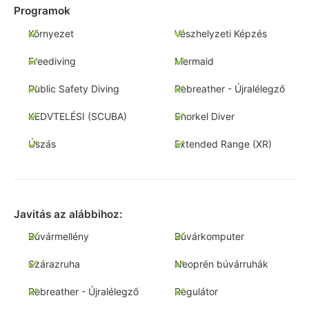
Programok
Környezet
Vészhelyzeti Képzés
Freediving
Mermaid
Public Safety Diving
Rebreather - Újralélegző
KEDVTELÉSI (SCUBA)
Snorkel Diver
Úszás
Extended Range (XR)
Javitás az alábbihoz:
Búvármellény
Búvárkomputer
Szárazruha
Neoprén búvárruhák
Rebreather - Újralélegző
Regulátor