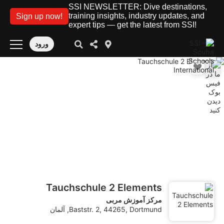
SSI NEWSLETTER: Dive destinations,
training insights, industry updates, and
Sign up now!
expert tips — get the latest from SSI!
ورود
Tauchschule 2 Elements
مرکز آموزش مربی
Baststr. 2, 44265, Dortmund, آلمان