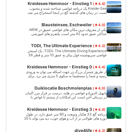
Kreidesee Hemmoor - Einstieg 1
(★4.4)
منطقه حفاظت شده چشم انداز. دسترسی از طریق پل
های عابر پیاده است.
Kreide-See یک دریاچه غواصی شناخته شده و محبوب
است. در زمان های گذشته گچ در اینجا استخراج می شد.
جاده‌ها، ویبراتورها، کامیون‌ها، تسمه‌های نقاله و برخی از
ماشین‌های مورد نیاز معدن را می‌توان در زیر آب مشاهده
Blausteinsee, Eschweiler
(★4.0)
کرد.
یکی از معروف ترین مکان های غواصی عمیق در NRW.
حداکثر عمق حدود 42 متر است. پلتفرم های آموزشی
زیادی در اعماق مختلف وجود دارد. قوانین غواصی محلی
باید رعایت شود. یک نقشه غواصی دقیق در وب سایت وجود
TODI, The Ultimate Experience
(★4.3)
دارد.
TODI، The Ultimate Diving Experience، یک استخر
غواصی سرپوشیده غول پیکر به عمق 10 متر و قطر 36
متر، با بیش از 6200000 لیتر آب و دمای ثابت 23 درجه
است.
Kreidesee Hemmoor - Einstieg 0
(★4.4)
از طریق چمنزار بزرگ در جهت اسکله می توان به ورودی
رسید و شما را مستقیماً به سکوی 5 متری می برد. برای
تمرینات مهارتی بسیار خوب است.
Duiklocatie Boschmolenplas
(★4.0)
پانهیل الدورادو غواصی در هلند، درست بر فراز مرز آلمان
در نزدیکی آخن است. این امکانات از مبتدی تا غواص با
تجربه را ارائه می دهد. بسیاری از ابزارها مانند هلیکوپتر
آپاچی، کشتی دزدان دریایی (کاملاً غوطه‌ور شده)، atc،
Kreidesee Hemmoor - Einstieg 3
(★4.4)
مخصوصاً برای دریاچه ساخته شده و غرق شده‌اند.
دریاچه گچ 33 هکتار وسعت و 60 متر عمق دارد. در طول
دوره های طولانی تر از آب و هوای خوب، دید می تواند تا 25
متر افزایش یابد، بنابراین یک مکان غواصی بهینه ایجاد می
شود.
dive4life
(★4.3)