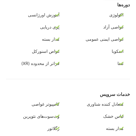
دوره‌ها
اکولوژی
آموزش اورژانسی
غواصی آزاد
پری دریایی
غواصی ایمنی عمومی
مدار بسته
اسکوبا
غواص اسنورکل
شنا
فراتر از محدوده (XR)
خدمات سرویس
متعادل کننده شناوری
کامپیوتر غواصی
لباس خشک
وت‌سوت‌های نئوپرین
مدار بسته
رگلاتور