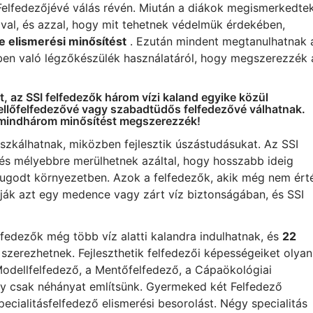
elfedezőjévé válás révén. Miután a diákok megismerkedte
ával, és azzal, hogy mit tehetnek védelmük érdekében,
e elismerési minősítést
. Ezután mindent megtanulhatnak 
tben való légzőkészülék használatáról, hogy megszerezzék 
yt, az SSI felfedezők három vízi kaland egyike közül
ellőfelfedezővé vagy szabadtüdős felfedezővé válhatnak.
gy mindhárom minősítést megszerezzék!
úszkálhatnak, miközben fejlesztik úszástudásukat. Az SSI
 és mélyebbre merülhetnek azáltal, hogy hosszabb ideig
nyugodt környezetben. Azok a felfedezők, akik még nem ért
tják azt egy medence vagy zárt víz biztonságában, és SSI
fedezők még több víz alatti kalandra indulhatnak, és
22
szerezhetnek. Fejleszthetik felfedezői képességeiket olyan
 Modellfelfedező, a Mentőfelfedező, a Cápaökológiai
gy csak néhányat említsünk. Gyermeked két Felfedező
ecialitásfelfedező elismerési besorolást. Négy specialitás