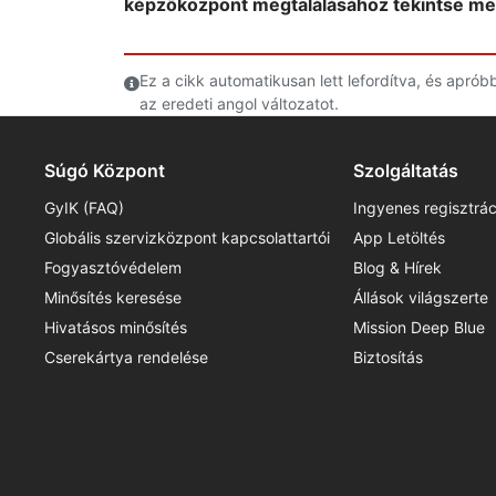
képzőközpont megtalálásához tekintse me
Ez a cikk automatikusan lett lefordítva, és apró
az eredeti angol változatot.
Súgó Központ
Szolgáltatás
GyIK (FAQ)
Ingyenes regisztrác
Globális szervizközpont kapcsolattartói
App Letöltés
Fogyasztóvédelem
Blog & Hírek
Minősítés keresése
Állások világszerte
Hivatásos minősítés
Mission Deep Blue
Cserekártya rendelése
Biztosítás