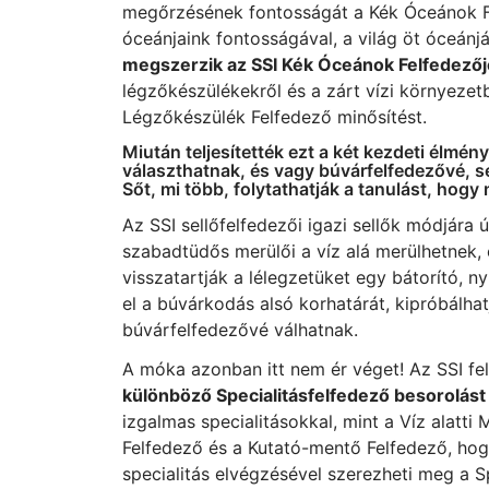
megőrzésének fontosságát a Kék Óceánok F
óceánjaink fontosságával, a világ öt óceánj
megszerzik az SSI Kék Óceánok Felfedezőj
légzőkészülékekről és a zárt vízi környeze
Légzőkészülék Felfedező minősítést.
Miután teljesítették ezt a két kezdeti élmén
választhatnak, és vagy búvárfelfedezővé, s
Sőt, mi több, folytathatják a tanulást, ho
Az SSI sellőfelfedezői igazi sellők módjára 
szabadtüdős merülői a víz alá merülhetnek,
visszatartják a lélegzetüket egy bátorító, 
el a búvárkodás alsó korhatárát, kipróbálha
búvárfelfedezővé válhatnak.
A móka azonban itt nem ér véget! Az SSI fel
különböző Specialitásfelfedező besorolást
izgalmas specialitásokkal, mint a Víz alatti
Felfedező és a Kutató-mentő Felfedező, ho
specialitás elvégzésével szerezheti meg a Sp