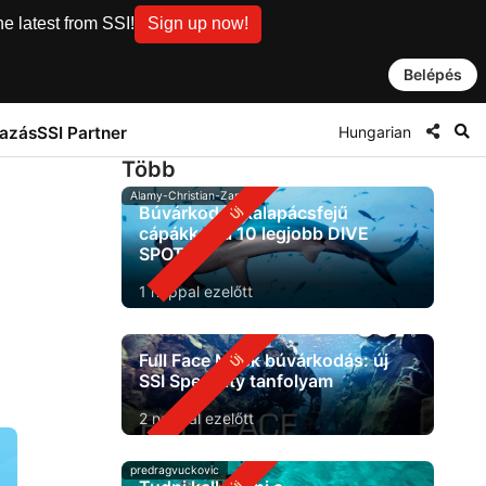
e latest from SSI!
Sign up now!
Belépés
Hungarian
tazás
SSI Partner
Több
Alamy-Christian-Zappel
Búvárkodás kalapácsfejű
cápákkal: a 10 legjobb DIVE
SPOT
1 nappal ezelőtt
Full Face Mask búvárkodás: új
SSI Specialty tanfolyam
2 nappal ezelőtt
predragvuckovic