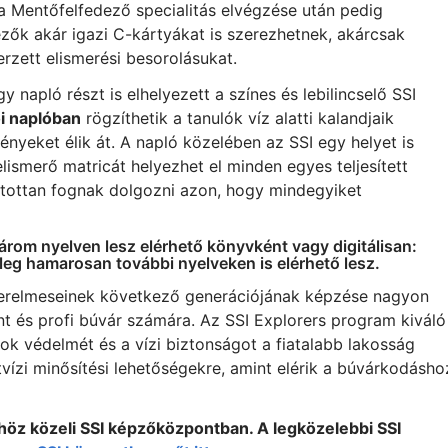
a Mentőfelfedező specialitás elvégzése után pedig
zők akár igazi C-kártyákat is szerezhetnek, akárcsak
zett elismerési besorolásukat.
 napló részt is elhelyezett a színes és lebilincselő SSI
i naplóban
rögzíthetik a tanulók víz alatti kalandjaik
ényeket élik át. A napló közelében az SSI egy helyet is
elismerő matricát helyezhet el minden egyes teljesített
atottan fognak dolgozni azon, hogy mindegyiket
rom nyelven lesz elérhető könyvként vagy digitálisan:
leg hamarosan további nyelveken is elérhető lesz.
zerelmeseinek következő generációjának képzése nagyon
t és profi búvár számára. Az SSI Explorers program kiváló
k védelmét és a vízi biztonságot a fiatalabb lakosság
ltvízi minősítési lehetőségekre, amint elérik a búvárkodásho
öz közeli SSI képzőközpontban. A legközelebbi SSI