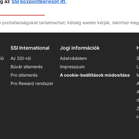
g az
SSI központkeresőt itt.
bb pontatlanságokat tartalmazhat; kétség esetén kérjük, tekintsd meg
SSI International
Jogi információk
ió
Az SSI-ról
Adatvédelem
S
Búvár elismerés
Impresszum
L
Pro elismerés
A cookie-beállítások módosítása
M
Pro Reward rendszer
A
A
r
Z