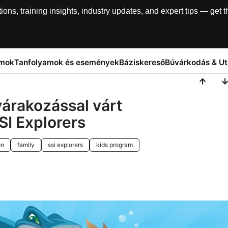
, training insights, industry updates, and expert tips — get th
amok
Tanfolyamok és események
Báziskereső
Búvárkodás & U
 várakozással várt
I Explorers
on
family
ssi explorers
kids program