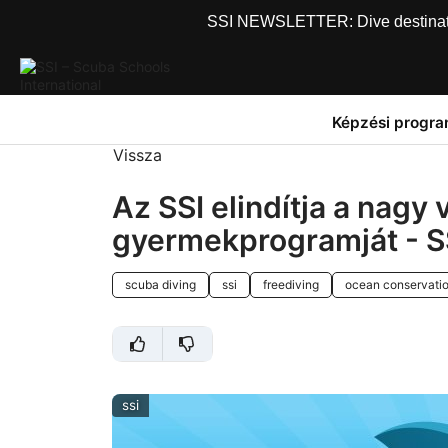
SSI NEWSLETTER: Dive destinations
Képzési progr
Vissza
Az SSI elindítja a nagy
gyermekprogramját - SS
scuba diving
ssi
freediving
ocean conservati
ssi