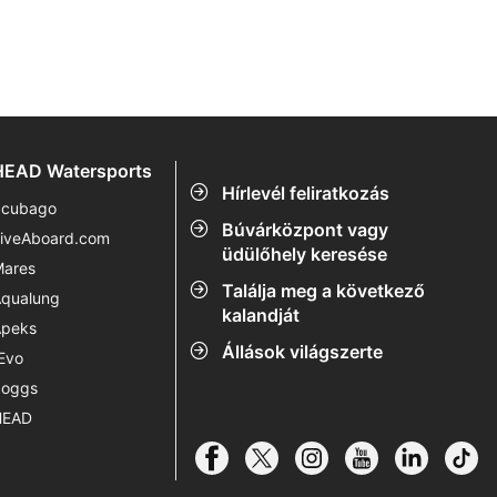
HEAD Watersports
Hírlevél feliratkozás
cubago
Búvárközpont vagy
iveAboard.com
üdülőhely keresése
ares
Találja meg a következő
qualung
kalandját
peks
Állások világszerte
Evo
oggs
HEAD