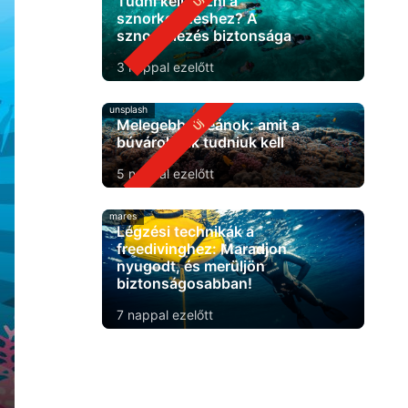
Tudni kell úszni a
sznorkelezéshez? A
sznorkelezés biztonsága
3 nappal ezelőtt
unsplash
Melegebb óceánok: amit a
búvároknak tudniuk kell
5 nappal ezelőtt
mares
Légzési technikák a
freedivinghez: Maradjon
nyugodt, és merüljön
biztonságosabban!
7 nappal ezelőtt