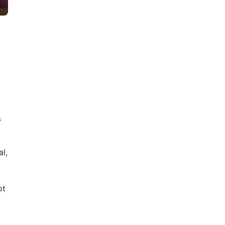
s
al,
ot