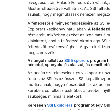
elvégzése után Haladó Felfedezővé válnak, 
Mesterfelfedezővé válhatnak. Az SSI felfede
szüleik, hogy megmutassák nehezen megszer
A felfedezői élmények felidézésére az SSI egy
Explorers kézikönyv hátuljában.
A felfedező
részleteit, miközben ezeket az izgalmas élm
kialakított, ahol a felfedező oktató egy SSI 
felfedezői tevékenységhez. A gyerekek izg
megszerezzék!
Az angol mellett az
SSI Explorers
program há
németül, spanyolul és olaszul, és remélhető
Az óceán szerelmeseinek és vízi sportok s
fontos az SSI és az összes SSI képzőközpon
módja annak, hogy népszerűsítsük az óceáno
körében, és felkészítsük őket a jövőbeli nyí
szükséges minimális életkort.
Keressen
SSI Explorers
programot egy Önh