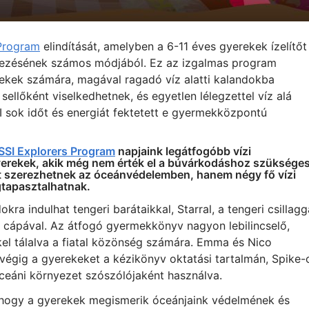
 Program
elindítását, amelyben a 6-11 éves gyerekek ízelítőt
fedezésének számos módjából. Ez az izgalmas program
ekek számára, magával ragadó víz alatti kalandokba
sellőként viselkedhetnek, és egyetlen lélegzettel víz alá
 sok időt és energiát fektetett e gyermekközpontú
SSI Explorers Program
napjaink legátfogóbb vízi
erekek, akik még nem érték el a búvárkodáshoz szüksége
at szerezhetnek az óceánvédelemben, hanem négy fő vízi
tapasztalhatnak.
okra indulhat tengeri barátaikkal, Starral, a tengeri csillagg
 a cápával. Az átfogó gyermekkönyv nagyon lebilincselő,
kkel tálalva a fiatal közönség számára. Emma és Nico
végig a gyerekeket a kézikönyv oktatási tartalmán, Spike-
óceáni környezet szószólójaként használva.
 hogy a gyerekek megismerik óceánjaink védelmének és