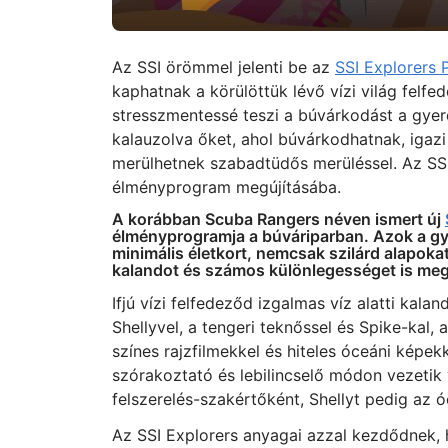
Az SSI örömmel jelenti be az
SSI Explorers
kaphatnak a körülöttük lévő vízi világ fel
stresszmentessé teszi a búvárkodást a gyer
kalauzolva őket, ahol búvárkodhatnak, igazi 
merülhetnek szabadtüdős merüléssel. Az SSI
élményprogram megújításába.
A korábban Scuba Rangers néven ismert új
élményprogramja a búváriparban. Azok a gy
minimális életkort, nemcsak szilárd alapok
kalandot és számos különlegességet is meg
Ifjú vízi felfedeződ izgalmas víz alatti kaland
Shellyvel, a tengeri teknőssel és Spike-kal,
színes rajzfilmekkel és hiteles óceáni képe
szórakoztató és lebilincselő módon vezetik 
felszerelés-szakértőként, Shellyt pedig az 
Az SSI Explorers anyagai azzal kezdődnek,