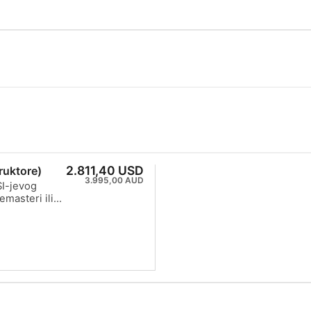
2.811,40 USD
ruktore)
3.995,00 AUD
SI-jevog
masteri ili
ati uspješno
 naučiti kako:
tvorenim
dama i razne
trox, Diver
ti vještine
 iskusni
e uvjete za
vršiti samo