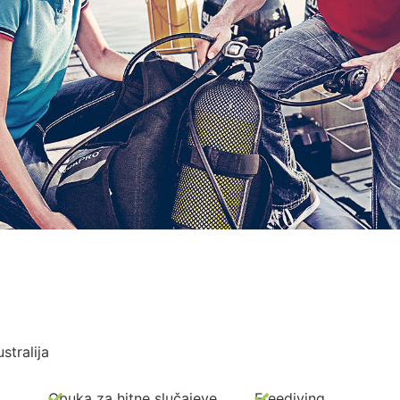
stralija
Obuka za hitne slučajeve
Freediving