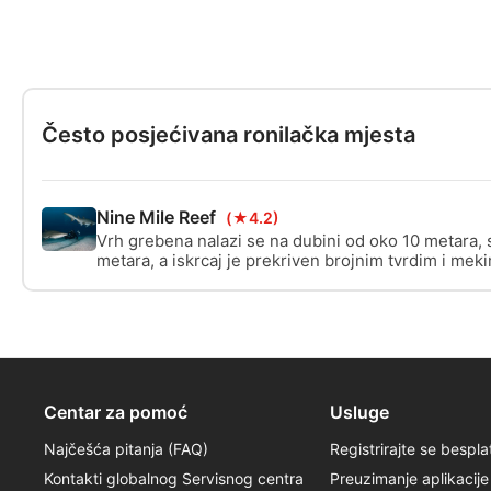
određene dijelove Tečaja obuke instruktora (I
čega slijedi polaganje Evaluacije instruktora (IE
informacija obratite se SSI centru za obuku u va
Već ste certificirani kao pomoćni instruktor u 
agenciji? Možete nastaviti svoje profesionalno
SSI-jem. Obratite se lokalnom SSI centru za o
Često posjećivana ronilačka mjesta
biste istražili svoje mogućnosti.
Nine Mile Reef
(★4.2)
Vrh grebena nalazi se na dubini od oko 10 metara, 
metara, a iskrcaj je prekriven brojnim tvrdim i meki
Grebenske ribe razbacane su po plićim dijelovima, 
morskim psima, kornjačama, stingraysima, orlovi
manta zrakama koje kruže oko grebena.
Centar za pomoć
Usluge
Najčešća pitanja (FAQ)
Registrirajte se bespla
Kontakti globalnog Servisnog centra
Preuzimanje aplikacije