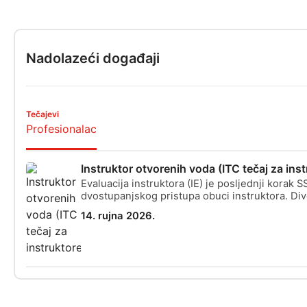
Nadolazeći događaji
Tečajevi
Profesionalac
Instruktor otvorenih voda (ITC tečaj za inst
Evaluacija instruktora (IE) je posljednji korak S
dvostupanjskog pristupa obuci instruktora. Dive
profesionalci ekvivalentne razine prvo će mor
14. rujna 2026.
završiti Tečaj obuke instruktora (ITC) gdje ćete
• Voditi akademske sesije • Voditi obuku u za
vodama • Podučavati ronjenje na otvorenim vo
specijalizirane programe poput Enriched Air Ni
Stress&Rescue, Perfect Buoyancy i više • Razvi
upravljanja i komunikacije s učenicima Već ste
instruktor u drugoj agenciji? Možda ispunjavat
skraćene opcije ukrcavanja gdje ćete morati za