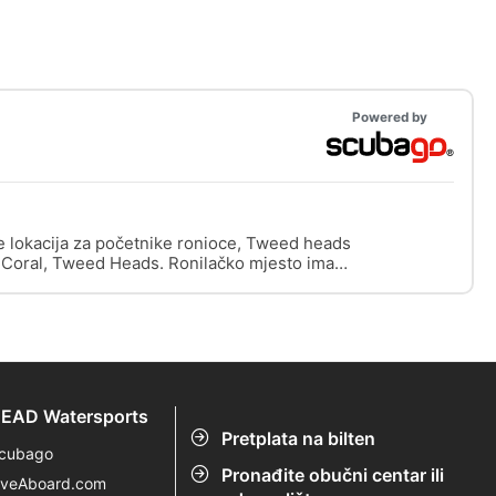
Powered by
e lokacija za početnike ronioce, Tweed heads
ce Coral, Tweed Heads. Ronilačko mjesto ima
tonskim stepenicama do ulazne točke. kao i
t ronjenje. Vrlo lijepo mjesto. Vis je odličan u
ama.
EAD Watersports
Pretplata na bilten
cubago
Pronađite obučni centar ili
iveAboard.com