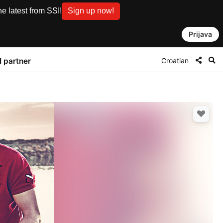
e latest from SSI!
Sign up now!
Prijava
Croatian
I partner