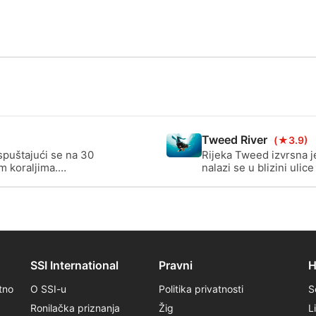
TC), nakon
). Za više
šoj blizini.
drugoj
 putovanje s
buku kako
Tweed River
(★3.9)
spuštajući se na 30
Rijeka Tweed izvrsna j
m koraljima.
nalazi se u blizini uli
s pelagijskim ribama,
jednostavan pristup be
m zrakama i povremenim
mogućnost plaže za drif
zimskim i visokim plim
SSI International
Pravni
H
tno
O SSI-u
Politika privatnosti
S
Ronilačka priznanja
Žig
L