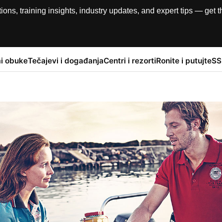
, training insights, industry updates, and expert tips — get th
i obuke
Tečajevi i događanja
Centri i rezorti
Ronite i putujte
SS