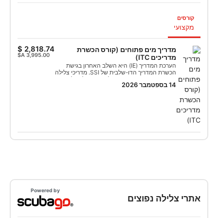
קורסים
מקצועי
מדריך מים פתוחים (קורס הכשרת
מדריכים ITC)
הערכת המדריך (IE) היא השלב האחרון בגישת
הכשרת המדריך הדו-שלבית של SSI. מדריכי צלילה
או אנשי מקצוע ברמה מקבילה יצטרכו להשלים
14 בספטמבר 2026
בהצלחה תחילה את קורס הכשרת המדריך (ITC),
בו תלמדו כיצד: • לערוך מפגשים אקדמיים •
להוביל הכשרה במים סגורים • ללמד צלילה במים
פתוחים ותוכניות מיוחדות שונות כמו נייטרוקס
באוויר מועשר, הצלה ולחץ לצוללנים, ציפה מושלמת
ועוד • לפתח מיומנויות ניהול ותקשורת עם
תלמידים. כבר מדריך מנוסה מסוכנות אחרת? ייתכן
שתהיו זכאים לאפשרויות עלייה מקוצרות לעלייה
למטוס, בהן תצטרכו להשלים רק חלקים מסוימים
מקורס הכשרת המדריך (ITC) ולאחר מכן לעבור
הערכת מדריך (IE). צרו קשר עם מרכז הדרכה SSI
בקרבתכם למידע נוסף. כבר מוסמך כמדריך עוזר
בסוכנות אחרת? תוכלו להמשיך את המסע המקצועי
שלכם עם SSI. צרו קשר עם מרכז הדרכה SSI
מקומי כדי לבחון את האפשרויות העומדות בפניכם.
Powered by
אתרי צלילה נפוצים