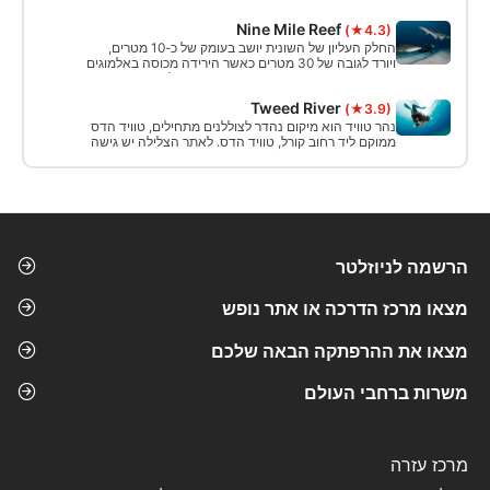
Nine Mile Reef
(★4.3)
החלק העליון של השונית יושב בעומק של כ-10 מטרים,
ויורד לגובה של 30 מטרים כאשר הירידה מכוסה באלמוגים
קשים ורכים רבים. דגי השונית מפוזרים בחלקים הרדודים
יותר, עם דגים פלגיים, כרישים, צבים, עוקצים, קרני עיט,
Tweed River
(★3.9)
ומדי פעם מנטה ריי מקיפים את השונית.
נהר טוויד הוא מיקום נהדר לצוללנים מתחילים, טוויד הדס
ממוקם ליד רחוב קורל, טוויד הדס. לאתר הצלילה יש גישה
נוחה עם מדרגות בטון עד לנקודת הכניסה. כמו גם
אפשרות חוף לצלילת סחף. אתר מקסים מאוד. Vis הוא
נהדר בחורף וגאות גבוהה.
הרשמה לניוזלטר
מצאו מרכז הדרכה או אתר נופש
מצאו את ההרפתקה הבאה שלכם
משרות ברחבי העולם
מרכז עזרה