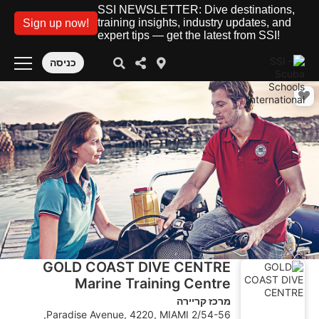
SSI NEWSLETTER: Dive destinations,
training insights, industry updates, and
Sign up now!
expert tips — get the latest from SSI!
כניסה
GOLD COAST DIVE CENTRE
Marine Training Centre
מרכז קריירה
2/54-56 Paradise Avenue, 4220, MIAMI,