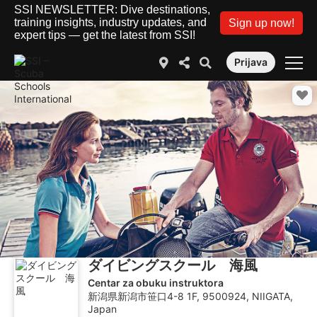
SSI NEWSLETTER: Dive destinations,
training insights, industry updates, and
Sign up now!
expert tips — get the latest from SSI!
Prijava
ダイビングスクール 海風
Centar za obuku instruktora
新潟県新潟市笹口4-8 1F, 9500924, NIIGATA,
Japan