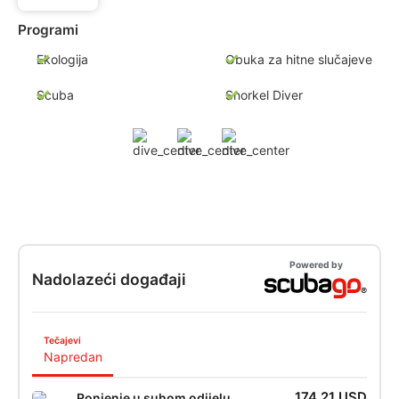
Programi
Ekologija
Obuka za hitne slučajeve
Scuba
Snorkel Diver
Powered by
Nadolazeći događaji
Tečajevi
Napredan
174,21 USD
Ronjenje u suhom odijelu