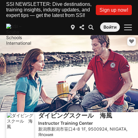
SSI NEWSLETTER: Dive destinations,
training insights, industry updates, and
Sign up now!
expert tips — get the latest from SSI!
Войти
ダイビングスクール 海風
Instructor Training Center
新潟県新潟市笹口4-8 1F, 9500924, NIIGATA,
Япония