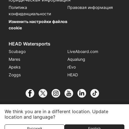
Политика
Правовая информация
конфиденциальности
Изменить настройки файлов
cookie
HEAD Watersports
Scubago
LiveAboard.com
Mares
Aqualung
Apeks
rEvo
Zoggs
HEAD
We think you are in a different location. Update
location and language?
© 2026 SSI International
Присоединиться к Центру
Контактная информация
Русский
English