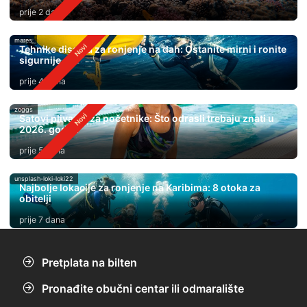
prije 2 dana
mares
Tehnike disanja za ronjenje na dah: Ostanite mirni i ronite
sigurnije
prije 4 dana
zoggs
Satovi plivanja za početnike: Što odrasli trebaju znati u
2026. godini
prije 5 dana
unsplash-loki-loki22
Najbolje lokacije za ronjenje na Karibima: 8 otoka za
obitelji
prije 7 dana
Pretplata na bilten
Pronađite obučni centar ili odmaralište