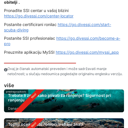
obitelji
.
Pronađite SSI centar u vašoj blizini
https://go.divessi.com/center-locator
Postanite certificirani ronilac
https://go.divessi.com/start-
scuba-diving
Postanite SSI profesionalac
https://go.divessi.com/become-a-
pro
Preuzmite aplikaciju MySSI
https://go.divessi.com/myssi_app
Ovaj je članak automatski preveden i može sadržavati manje
netočnosti; u slučaju nedoumica pogledajte originalnu englesku verziju.
više
predragvuckovic
Trebate li znati kako plivati ​​za ronjenje? Sigurnost pri
ronjenju
Danas
unsplash
Topliji oceani: Što ronioci trebaju znati