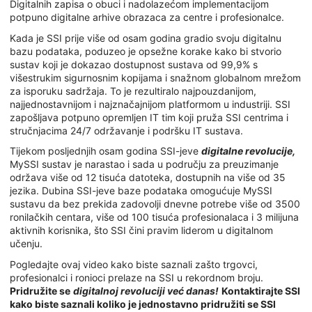
Digitalnih zapisa o obuci i nadolazećom implementacijom
potpuno digitalne arhive obrazaca za centre i profesionalce.
Kada je SSI prije više od osam godina gradio svoju digitalnu
bazu podataka, poduzeo je opsežne korake kako bi stvorio
sustav koji je dokazao dostupnost sustava od 99,9% s
višestrukim sigurnosnim kopijama i snažnom globalnom mrežom
za isporuku sadržaja. To je rezultiralo najpouzdanijom,
najjednostavnijom i najznačajnijom platformom u industriji. SSI
zapošljava potpuno opremljen IT tim koji pruža SSI centrima i
stručnjacima 24/7 održavanje i podršku IT sustava.
Tijekom posljednjih osam godina SSI-jeve
digitalne revolucije,
MySSI sustav je narastao i sada u području za preuzimanje
održava više od 12 tisuća datoteka, dostupnih na više od 35
jezika. Dubina SSI-jeve baze podataka omogućuje MySSI
sustavu da bez prekida zadovolji dnevne potrebe više od 3500
ronilačkih centara, više od 100 tisuća profesionalaca i 3 milijuna
aktivnih korisnika, što SSI čini pravim liderom u digitalnom
učenju.
Pogledajte ovaj video kako biste saznali zašto trgovci,
profesionalci i ronioci prelaze na SSI u rekordnom broju.
Pridružite se
digitalnoj revoluciji već danas!
Kontaktirajte SSI
kako biste saznali koliko je jednostavno pridružiti se SSI