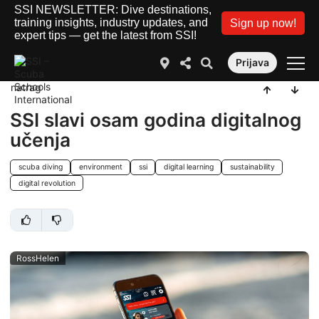
SSI NEWSLETTER: Dive destinations,
training insights, industry updates, and
Sign up now!
expert tips — get the latest from SSI!
Prijava
natrag
SSI slavi osam godina digitalnog
učenja
scuba diving
environment
ssi
digital learning
sustainability
digital revolution
RossHelen