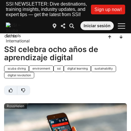
SSI NEWSLETTER: Dive destinations,
training insights, industry updates, and
Sign up now!
expert tips — get the latest from SSI!
Iniciar sesión
detrás
SSI celebra ocho años de
aprendizaje digital
scuba diving
environment
ssi
digital learning
sustainability
digital revolution
RossHelen