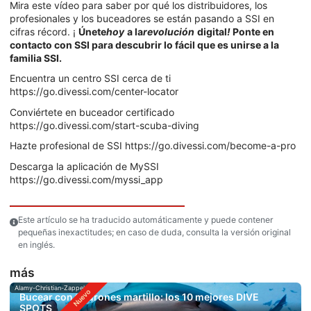
Mira este vídeo para saber por qué los distribuidores, los
profesionales y los buceadores se están pasando a SSI en
cifras récord. ¡
Únete
hoy
a la
revolución
digital
!
Ponte en
contacto con SSI para descubrir lo fácil que es unirse a la
familia SSI
.
Encuentra un centro SSI cerca de ti
https://go.divessi.com/center-locator
Conviértete en buceador certificado
https://go.divessi.com/start-scuba-diving
Hazte profesional de SSI https://go.divessi.com/become-a-pro
Descarga la aplicación de MySSI
https://go.divessi.com/myssi_app
Este artículo se ha traducido automáticamente y puede contener
pequeñas inexactitudes; en caso de duda, consulta la versión original
en inglés.
más
Alamy-Christian-Zappel
Bucear con tiburones martillo: los 10 mejores DIVE
SPOTS