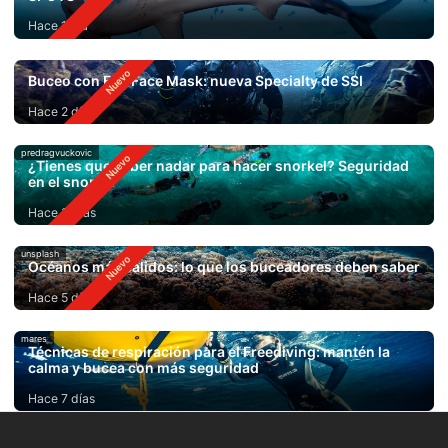
Hace 1 día
Buceo con Full Face Mask: nueva Specialty de SSI
Hace 2 días
predragvuckovic
¿Tienes que saber nadar para hacer snorkel? Seguridad
en el snorkel
Hace 3 días
unsplash
Océanos más cálidos: lo que los buceadores deben saber
Hace 5 días
mares
Técnicas de respiración para el Freediving: mantén la
calma y bucea con más seguridad
Hace 7 días