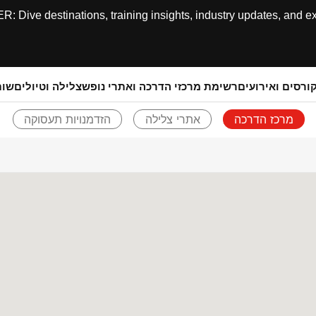
ive destinations, training insights, industry updates, and expe
ורסים ואירועים
רשימת מרכזי הדרכה ואתרי נופש
צלילה וטיולים
שותפ
מרכז הדרכה
אתרי צלילה
הזדמנויות תעסוקה
חזרו אחורה