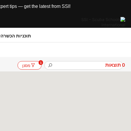
rt tips — get the latest from SSI!
תוכניות הכשרה
ק
1
0
תוצאות
מסנן