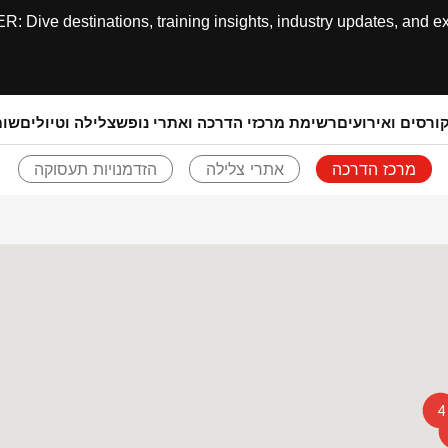
ive destinations, training insights, industry updates, and expe
ורסים ואירועים
רשימת מרכזי הדרכה ואתרי נופש
צלילה וטיולים
שותפ
מרכז הדרכה
אתרי צלילה
הזדמנויות תעסוקה
חזרו אחורה
4