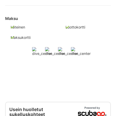
Maksu
käteinen
Luottokortti
Maksukortti
Powered by
Usein huolletut
sukelluskohteet