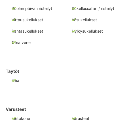
Puolen päivän risteilyt
Sukellussafari / risteilyt
Virtausukellukset
Yösukellukset
Rantasukellukset
Hylkysukellukset
Oma vene
Täytöt
Ilma
Varusteet
Tietokone
Varusteet