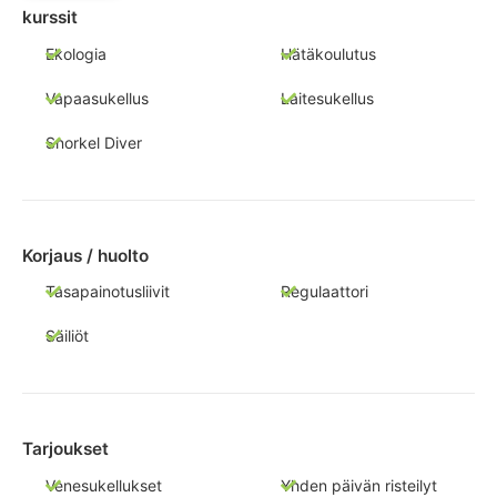
kurssit
Ekologia
Hätäkoulutus
Vapaasukellus
Laitesukellus
Snorkel Diver
Korjaus / huolto
Tasapainotusliivit
Regulaattori
Säiliöt
Tarjoukset
Venesukellukset
Yhden päivän risteilyt