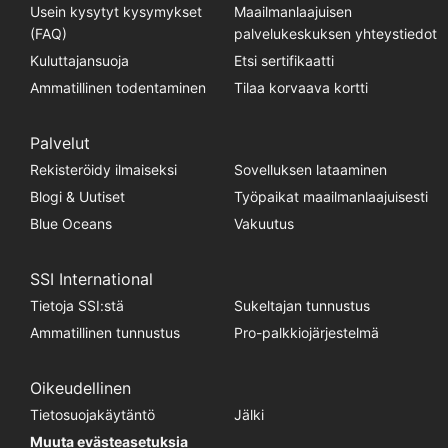
Usein kysytyt kysymykset
Maailmanlaajuisen
(FAQ)
palvelukeskuksen yhteystiedot
Kuluttajansuoja
Etsi sertifikaatti
Ammatillinen todentaminen
Tilaa korvaava kortti
Palvelut
Rekisteröidy ilmaiseksi
Sovelluksen lataaminen
Blogi & Uutiset
Työpaikat maailmanlaajuisesti
Blue Oceans
Vakuutus
SSI International
Tietoja SSI:stä
Sukeltajan tunnustus
Ammatillinen tunnustus
Pro-palkkiojärjestelmä
Oikeudellinen
Tietosuojakäytäntö
Jälki
Muuta evästeasetuksia