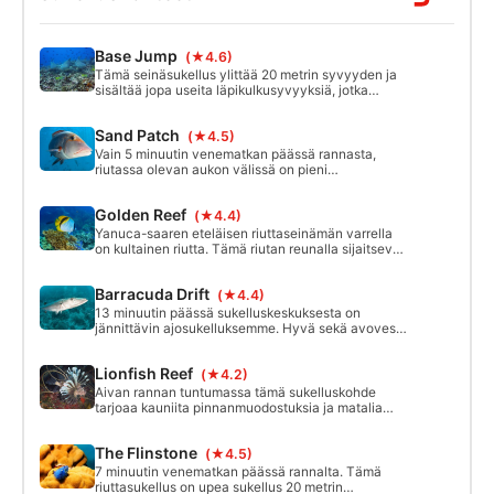
Base Jump
(★4.6)
Tämä seinäsukellus ylittää 20 metrin syvyyden ja
sisältää jopa useita läpikulkusyvyyksiä, jotka
lisäävät sukelluksen seikkailua. Läpikulkusukellus
ja seinämäsukellus muodostavat loistavan
Sand Patch
(★4.5)
yhdistelmän eri sukellustyyppejä.
Vain 5 minuutin venematkan päässä rannasta,
riutassa olevan aukon välissä on pieni
"hiekkapaikka". Sukelluskohde sijaitsee 18 metrin
syvyydessä, ja siellä on köysiä kiinnitysköysien
Golden Reef
(★4.4)
pohjalla 12 ja 18 metrin syvyydessä, joista
sukeltajat voivat pitää kiinni ja katsella haiden
Yanuca-saaren eteläisen riuttaseinämän varrella
ruokailua! Ympäröivällä riutalla on myös hyvä
on kultainen riutta. Tämä riutan reunalla sijaitseva
sekoitus biologista monimuotoisuutta.
asteittainen pudotus isännöi monia erilaisia
koralleja ja kaloja. Sinne pääsee helposti veneellä,
Barracuda Drift
(★4.4)
ja matka rannalta kestää vain 10 minuuttia. Se
alkaa matalalta ja kapenee hitaasti noin 35 metrin
13 minuutin päässä sukelluskeskuksesta on
syvyyteen.
jännittävin ajosukelluksemme. Hyvä sekä avovesi-
että edistyneille, nauti kellumisesta pitkin
korallipeitteistä riuttaa tasaisen virran avulla, joka
Lionfish Reef
(★4.2)
tekee siitä helppoa työtä! Suurin syvyys on noin 30
metriä.
Aivan rannan tuntumassa tämä sukelluskohde
tarjoaa kauniita pinnanmuodostuksia ja matalia
hiekkapohjia, jotka ovat ihanteellisia
opetuskursseille. Vähäinen tai olematon virtaus on
The Flinstone
(★4.5)
täällä sukeltamisen lisäilo.
7 minuutin venematkan päässä rannalta. Tämä
riuttasukellus on upea sukellus 20 metrin