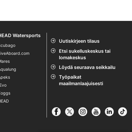
HEAD Watersports
Uutiskirjeen tilaus
Scubago
Etsi sukelluskeskus tai
LiveAboard.com
lomakeskus
Mares
Löydä seuraava seikkailu
Aqualung
Työpaikat
Apeks
maailmanlaajuisesti
rEvo
Zoggs
HEAD