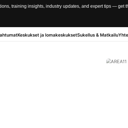
, training insights, industry updates, and expert tips — get th
pahtumat
Keskukset ja lomakeskukset
Sukellus & Matkailu
Yhte