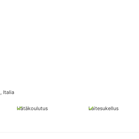
Italia
Hätäkoulutus
Laitesukellus