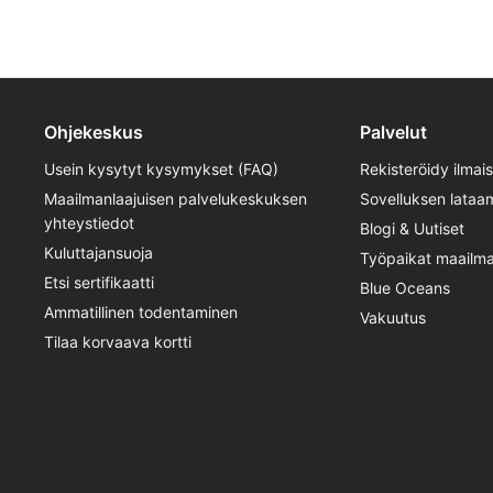
Ohjekeskus
Palvelut
Usein kysytyt kysymykset (FAQ)
Rekisteröidy ilmai
Maailmanlaajuisen palvelukeskuksen
Sovelluksen lataa
yhteystiedot
Blogi & Uutiset
Kuluttajansuoja
Työpaikat maailman
Etsi sertifikaatti
Blue Oceans
Ammatillinen todentaminen
Vakuutus
Tilaa korvaava kortti