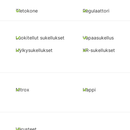
Tietokone
Regulaattori
Luokitellut sukellukset
Vapaasukellus
Hylkysukellukset
XR-sukellukset
Nitrox
Happi
Varusteet