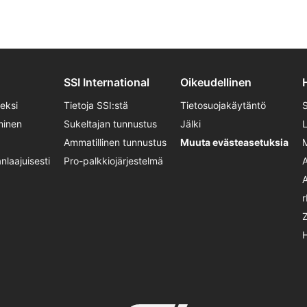
SSI International
Oikeudellinen
seksi
Tietoja SSI:stä
Tietosuojakäytäntö
minen
Sukeltajan tunnustus
Jälki
Ammatillinen tunnustus
Muuta evästeasetuksia
laajuisesti
Pro-palkkiojärjestelmä