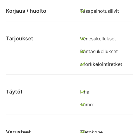
Korjaus / huolto
Tasapainotusliivit
Tarjoukset
Venesukellukset
Rantasukellukset
snorkkelointiretket
Täytöt
Ilma
Trimix
Varusteet
Tietokone