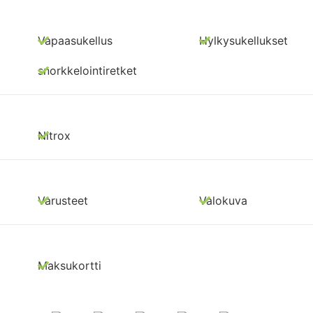
Vapaasukellus
Hylkysukellukset
snorkkelointiretket
Nitrox
Varusteet
Valokuva
Maksukortti