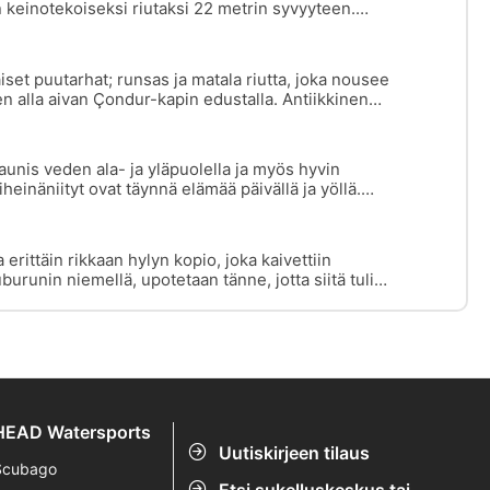
n keinotekoiseksi riutaksi 22 metrin syvyyteen.
pääsevät jopa tavaratilaan.
et puutarhat; runsas ja matala riutta, joka nousee
en alla aivan Çondur-kapin edustalla. Antiikkinen
aljon amforoita hajallaan 20 metrin syvyydessä ja
uolta.
kaunis veden ala- ja yläpuolella ja myös hyvin
einäniityt ovat täynnä elämää päivällä ja yöllä.
 paljaat kivet laskeutuvat vähitellen 32 metriin ja
ä. Syvemmällä on mureenoita ja suurempia kaloja.
rittäin rikkaan hylyn kopio, joka kaivettiin
runin niemellä, upotetaan tänne, jotta siitä tulisi
muille kaloille.
HEAD Watersports
Uutiskirjeen tilaus
Scubago
Etsi sukelluskeskus tai