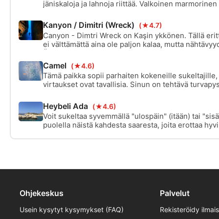
jäniskaloja ja lahnoja riittää. Valkoinen marmorinen
viimeaikaisista vedenalaisista taidenäyttelyistä ja 
ensisukeltajia! Tämä on ihanteellinen, hyvin rauhal
Kanyon / Dimitri (Wreck)
(★4.7)
snorklaajille ja sukelluskoulutuksen aloittaville.
Canyon - Dimtri Wreck on Kaşin ykkönen. Tällä eritt
ei välttämättä aina ole paljon kalaa, mutta nähtävyy
Älä koske mihinkään sukeltaessasi.
Camel
(★4.6)
Tämä paikka sopii parhaiten kokeneille sukeltajille,
virtaukset ovat tavallisia. Sinun on tehtävä turvap
Riutan huippu on 14 metrin korkeudessa, ja siellä 
kyttyräselkää muistuttavaa kuoppaa tutkittavana, 
Heybeli Ada
(★4.6)
nimi johtuu.
Voit sukeltaa syvemmällä "ulospäin" (itään) tai "si
puolella näistä kahdesta saaresta, joita erottaa hyv
Eteläisellä riutalla, jonka kalliot kohoavat 5 metriin 
ovat monipuolisia meriruohoniittyjä, saaria ympäröiv
pieniä matalia riuttoja idässä.
Ohjekeskus
Palvelut
Usein kysytyt kysymykset (FAQ)
Rekisteröidy ilmai