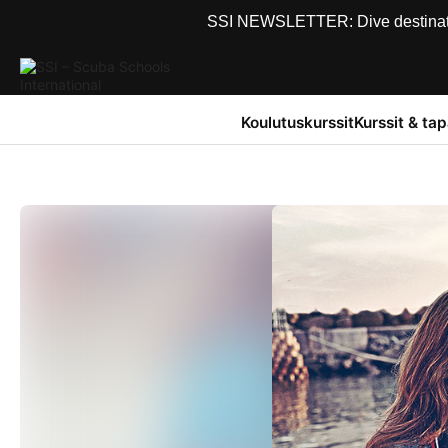
SSI NEWSLETTER: Dive destinations
Koulutuskurssit
Kurssit & ta