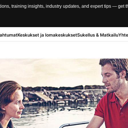
, training insights, industry updates, and expert tips — get th
pahtumat
Keskukset ja lomakeskukset
Sukellus & Matkailu
Yhte