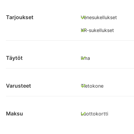
Tarjoukset
Venesukellukset
XR-sukellukset
Täytöt
Ilma
Varusteet
Tietokone
Maksu
Luottokortti