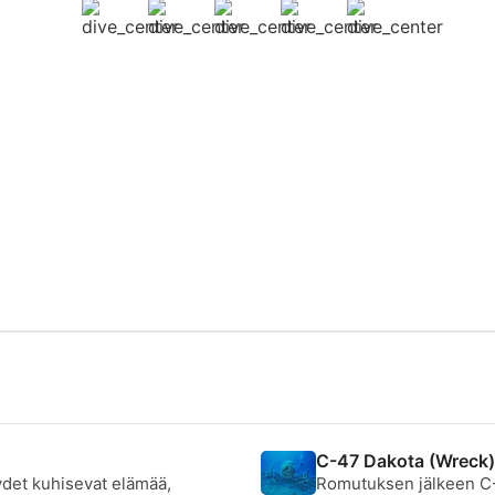
C-47 Dakota (Wreck
ydet kuhisevat elämää,
Romutuksen jälkeen C-