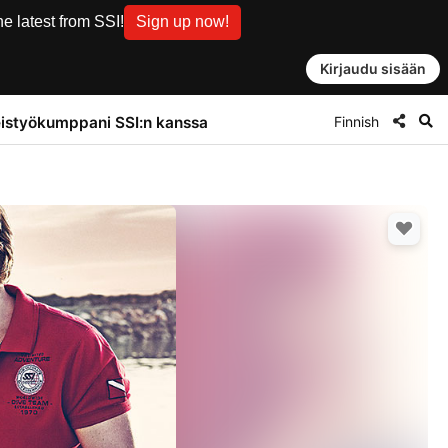
e latest from SSI!
Sign up now!
Kirjaudu sisään
Finnish
istyökumppani SSI:n kanssa