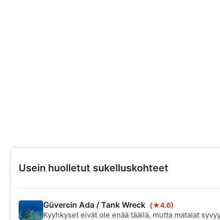
Usein huolletut sukelluskohteet
Güvercin Ada / Tank Wreck
(★4.6)
Kyyhkyset eivät ole enää täällä, mutta matalat syvy