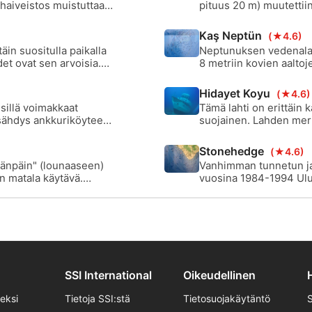
 haiveistos muistuttaa
pituus 20 m) muutettii
hätkähdyttää
Aloittelevat sukeltajat 
linen paikka
Kaş Neptün
(★4.6)
äin suositulla paikalla
Neptunuksen vedenalais
det ovat sen arvoisia.
8 metriin kovien aaltoj
hylkypaikka, jossa on p
pitkin riutan rannikkop
Hidayet Koyu
(★4.6)
 sillä voimakkaat
Tämä lahti on erittäin 
ysähdys ankkuriköyteen.
suojainen. Lahden merih
on kaksi kamelin
Pienestä niemestä itään
mistä tämän kohteen
niissä on paljon elämä
Stonehedge
(★4.6)
säänpäin" (lounaaseen)
Vanhimman tunnetun ja e
in matala käytävä.
vuosina 1984-1994 Ulubu
ja itäiset hiekkarannat
koti särkikalalajeille ja 
iä kalliorantoja ja
SSI International
Oikeudellinen
seksi
Tietoja SSI:stä
Tietosuojakäytäntö