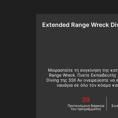
Extended Range Wreck Div
Μοιραστείτε τη συγκίνηση της κα
Range Wreck. Γίνετε Εκπαιδευτής
Diving της SSI! Αν ονειρεύεστε να
ναυάγια σε όλο τον κόσμο και
επαγγελματική σας σταδιοδρομία με
καλύτερος τρόπος για να το κάνετε
20
Προτεινόμενη διάρκεια
Συν
του προγράμματος