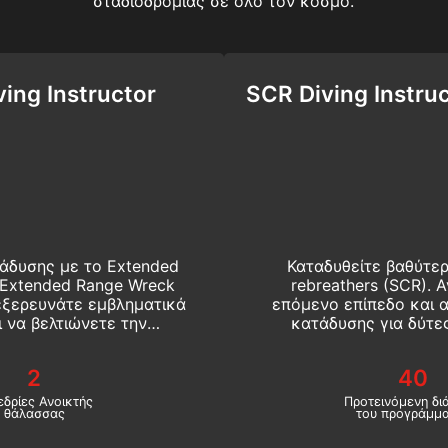
σταδιοδρομίας σε όλο τον κόσμο.
ing Instructor
SCR Diving Instru
τάδυσης με το Extended
Καταδυθείτε βαθύτε
 Extended Range Wreck
rebreathers (SCR).
 εξερευνάτε εμβληματικά
επόμενο επίπεδο και 
 να βελτιώνετε την
κατάδυσης για δύτες
 την SSI, αυτός είναι ο
καταδύσεων SCR της
. Ξεκινήστε online τώρα!
rebre
2
40
εδρίες Ανοικτής
Προτεινόμενη δι
θάλασσας
του προγράμμ