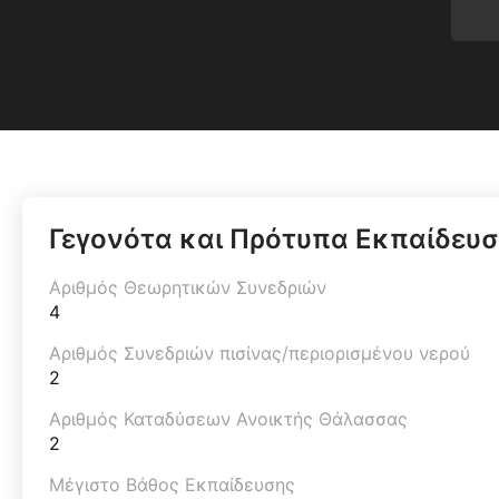
Γεγονότα και Πρότυπα Εκπαίδευ
Αριθμός Θεωρητικών Συνεδριών
4
Αριθμός Συνεδριών πισίνας/περιορισμένου νερού
2
Αριθμός Καταδύσεων Ανοικτής Θάλασσας
2
Μέγιστο Βάθος Εκπαίδευσης