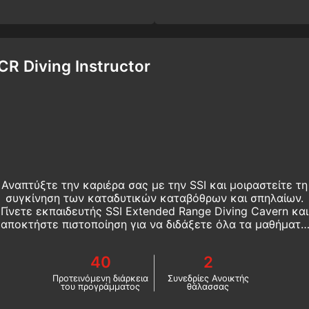
CR Diving Instructor
Αναπτύξτε την καριέρα σας με την SSI και μοιραστείτε τη
συγκίνηση των καταδυτικών καταβόθρων και σπηλαίων.
Γίνετε εκπαιδευτής SSI Extended Range Diving Cavern και
αποκτήστε πιστοποίηση για να διδάξετε όλα τα μαθήματα
αταδύσεων και καταδύσεων σε σπήλαιο της SSI. Ξεκινήστ
αυτό το μάθημα εκπαιδευτή καταδύσεων online σήμερα!
40
2
Προτεινόμενη διάρκεια
Συνεδρίες Ανοικτής
του προγράμματος
θάλασσας