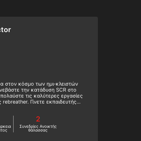
ctor
ρα στον κόσμο των ημι-κλειστών
 Ανεβάστε την κατάδυση SCR στο
απολαύστε τις καλύτερες εργασίες
 rebreather. Γίνετε εκπαιδευτής
 SSI. Ξεκινήστε αυτό το μάθημα
ather online τώρα!
2
άρκεια
Συνεδρίες Ανοικτής
ατος
θάλασσας