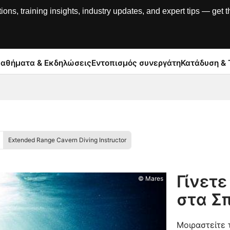
, training insights, industry updates, and expert tips — get th
αθήματα & Εκδηλώσεις
Εντοπισμός συνεργάτη
Κατάδυση & 
Extended Range Cavern Diving Instructor
Γίνετ
© Mares
στα Σπ
Μοιραστείτε 