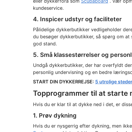
eller dykkerfora som
Scubaboard
. Vær opm
kundeservice.
4. Inspicer udstyr og faciliteter
Pålidelige dykkerbutikker vedligeholder de
du besøger dykkerbutikker, så spørg om at se
god stand.
5. Små klassestørrelser og pers
Undgå dykkerbutikker, der har overfyldt dere
personlig undervisning og en bedre læringso
START DIN DYKKERREJSE:
5 utrolige stede
Topprogrammer til at starte
Hvis du er klar til at dykke ned i det, er d
1. Prøv dykning
Hvis du er nysgerrig efter dykning, men ikke er