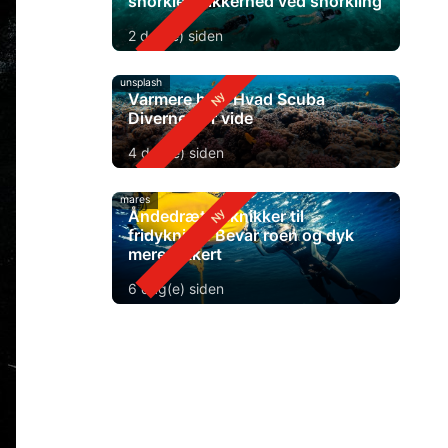
snorkle? Sikkerhed ved snorkling
2 dag(e) siden
unsplash
Varmere hav: Hvad Scuba
Diverne bør vide
4 dag(e) siden
mares
Åndedrætsteknikker til
fridykning: Bevar roen og dyk
mere sikkert
6 dag(e) siden