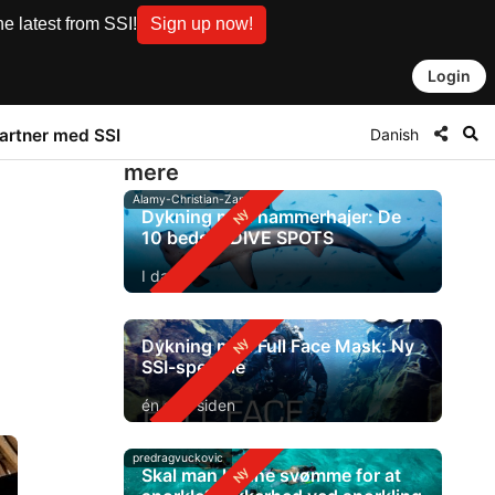
e latest from SSI!
Sign up now!
Login
Danish
artner med SSI
mere
Alamy-Christian-Zappel
Dykning med hammerhajer: De
10 bedste DIVE SPOTS
I dag
Dykning med Full Face Mask: Ny
SSI-speciale
én dag siden
predragvuckovic
Skal man kunne svømme for at