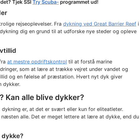
 det? Tjek SSI
Try Scuba-
programmet ud!
der
trolige rejseoplevelser. Fra
dykning ved Great Barrier Reef
i
dykning dig en grund til at udforske nye steder og opleve
tillid
fra
at mestre opdriftskontrol
til at forstå marine
dringer, som at lære at trække vejret under vandet og
llid og en følelse af præstation. Hvert nyt dyk giver
m dykker.
? Kan alle blive dykker?
ykning er, at det er svært eller kun for eliteatleter.
 næsten alle. Det er meget lettere at lære at dykke, end du
t dykke?