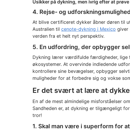
Usikker på dykning, men ivrig efter at prøve
4. Rejse- og udforskningsmulighe
At blive certificeret dykker åbner døren til u
Australien til
cenote-dykning i Mexico
giver 
verden fra et helt nyt perspektiv.
5. En udfordring, der opbygger selv
Dykning lærer værdifulde færdigheder, lige 
økosystemer. At overvinde indledende udfor
kontrollere sine bevægelser, opbygger selvti
muligheder for at forbedre sig og vokse so
Er det svært at lære at dykke
En af de mest almindelige misforståelser om d
Sandheden er, at dykning er tilgængeligt for
tror!
1. Skal man være i superform for a