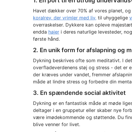
1. En port til en utrolig undervand
Havet dækker over 70% af vores planet, o
koralrev, der vrimler med liv,
til uhyggelige
v
overraskelser. Dykkere kan opleve majestæ
endda
hajer
i deres naturlige levesteder, no
første hånd.
2. En unik form for afslapning og 
Dykning beskrives ofte som meditativt. I det
overfladeverdenens støj og stress - det er e
der kræves under vandet, fremmer afslapnin
måde at lindre stress og forbedre din menta
3. En spændende social aktivitet
Dykning er en fantastisk måde at møde lig
deltager i en gruppetur eller skaber nye for
være imødekommende og støttende. Du fi
blive venner for livet.