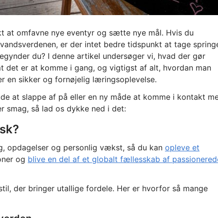
nkt at omfavne nye eventyr og sætte nye mål. Hvis du
andsverdenen, er der intet bedre tidspunkt at tage spring
gynder du? I denne artikel undersøger vi, hvad der gør
t det er at komme i gang, og vigtigst af alt, hvordan man
er en sikker og fornøjelig læringsoplevelse.
åde at slappe af på eller en ny måde at komme i kontakt m
r smag, så lad os dykke ned i det:
isk?
g, opdagelser og personlig vækst, så du kan
opleve et
ioner og
blive en del af et globalt fællesskab af passionered
stil, der bringer utallige fordele. Her er hvorfor så mange