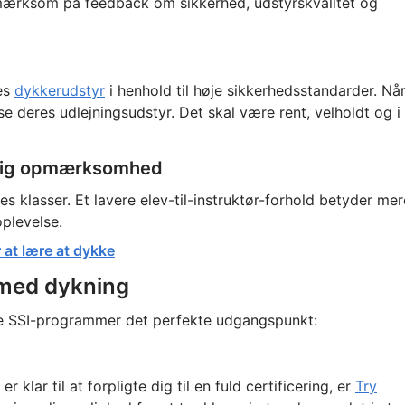
ærksom på feedback om sikkerhed, udstyrskvalitet og
res
dykkerudstyr
i henhold til høje sikkerhedsstandarder. Nå
 deres udlejningsudstyr. Det skal være rent, velholdt og i
onlig opmærksomhed
s klasser. Et lavere elev-til-instruktør-forhold betyder mer
plevelse.
r at lære at dykke
 med dykning
isse SSI-programmer det perfekte udgangspunkt:
 klar til at forpligte dig til en fuld certificering, er
Try