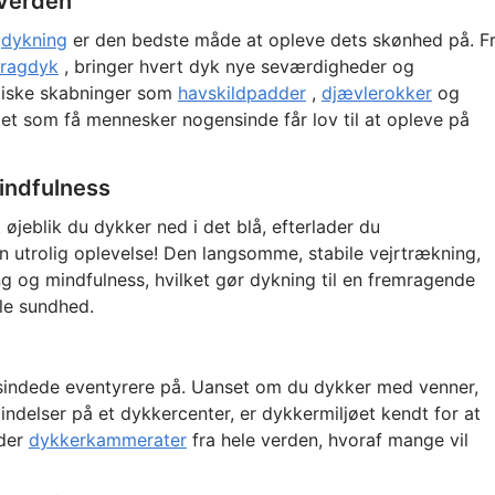
sverden
g
dykning
er den bedste måde at opleve dets skønhed på. F
ragdyk
, bringer hvert dyk nye seværdigheder og
tiske skabninger som
havskildpadder
,
djævlerokker
og
get som få mennesker nogensinde får lov til at opleve på
mindfulness
 øjeblik du dykker ned i det blå, efterlader du
n utrolig oplevelse! Den langsomme, stabile vejrtrækning,
g og mindfulness, hvilket gør dykning til en fremragende
le sundhed.
esindede eventyrere på. Uanset om du dykker med venner,
bindelser på et dykkercenter, er dykkermiljøet kendt for at
nder
dykkerkammerater
fra hele verden, hvoraf mange vil