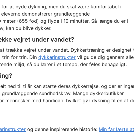
for at nyde dykning, men du skal være komfortabel i
at eleverne demonstrerer grundlæggende
ter (655 fod) og flyde i 10 minutter. Så længe du er i
v, kan du blive dykker.
række vejret under vandet?
r at trække vejret under vandet. Dykkertræning er designet t
trin for trin. Din
dykkerinstruktør
vil guide dig gennem alle
tende miljø, så du lærer i et tempo, der føles behageligt.
ning?
elt ned til ti år kan starte deres dykkerrejse, og der er inge
de grundlæggende sundhedskrav. Mange dykkerbutikker
r mennesker med handicap, hvilket gør dykning til en af d
erinstruktør
og denne inspirerende historie:
Min far lærte a