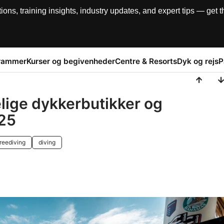
, training insights, industry updates, and expert tips — get th
rammer
Kurser og begivenheder
Centre & Resorts
Dyk og rejs
P
lige dykkerbutikker og
025
freediving
diving