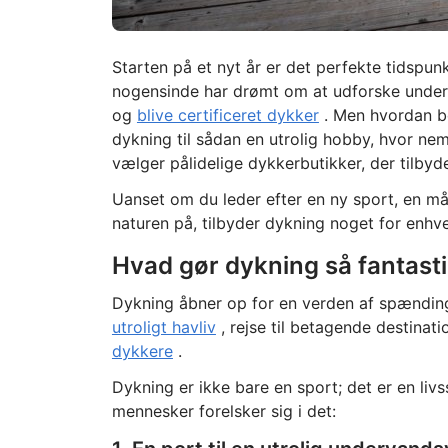
Starten på et nyt år er det perfekte tidspu
nogensinde har drømt om at udforske underv
og
blive certificeret dykker
. Men hvordan be
dykning til sådan en utrolig hobby, hvor nem
vælger pålidelige dykkerbutikker, der tilbyd
Uanset om du leder efter en ny sport, en m
naturen på, tilbyder dykning noget for enhve
Hvad gør dykning så fantast
Dykning åbner op for en verden af spændin
utroligt havliv
, rejse til betagende destinat
dykkere
.
Dykning er ikke bare en sport; det er en livs
mennesker forelsker sig i det: