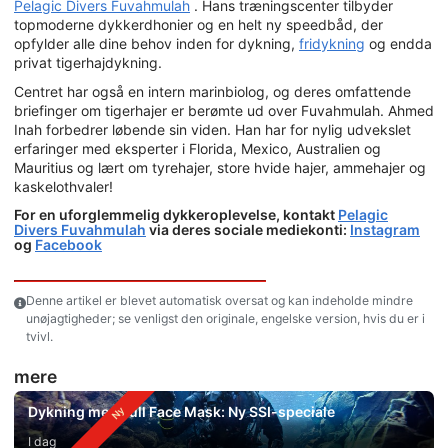
Pelagic Divers Fuvahmulah
. Hans træningscenter tilbyder
topmoderne dykkerdhonier og en helt ny speedbåd, der
opfylder alle dine behov inden for dykning,
fridykning
og endda
privat tigerhajdykning.
Centret har også en intern marinbiolog, og deres omfattende
briefinger om tigerhajer er berømte ud over Fuvahmulah. Ahmed
Inah forbedrer løbende sin viden. Han har for nylig udvekslet
erfaringer med eksperter i Florida, Mexico, Australien og
Mauritius og lært om tyrehajer, store hvide hajer, ammehajer og
kaskelothvaler!
For en uforglemmelig dykkeroplevelse, kontakt
Pelagic
Divers Fuvahmulah
via deres sociale mediekonti:
Instagram
og
Facebook
Denne artikel er blevet automatisk oversat og kan indeholde mindre
unøjagtigheder; se venligst den originale, engelske version, hvis du er i
tvivl.
mere
Dykning med Full Face Mask: Ny SSI-speciale
I dag