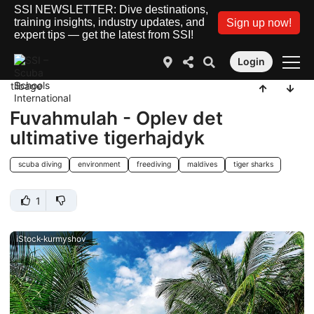
SSI NEWSLETTER: Dive destinations,
training insights, industry updates, and
Sign up now!
expert tips — get the latest from SSI!
Login
tilbage
Fuvahmulah - Oplev det
ultimative tigerhajdyk
scuba diving
environment
freediving
maldives
tiger sharks
1
iStock-kurmyshov