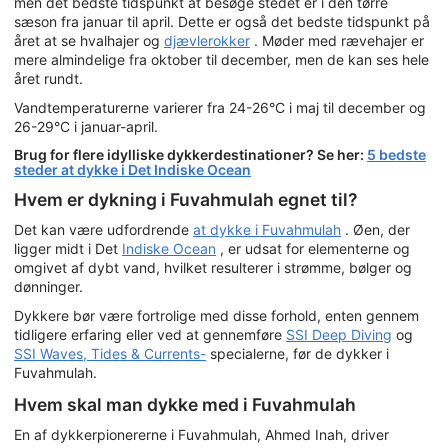
men det bedste tidspunkt at besøge stedet er i den tørre
sæson fra januar til april. Dette er også det bedste tidspunkt på
året at se hvalhajer og
djævlerokker
. Møder med rævehajer er
mere almindelige fra oktober til december, men de kan ses hele
året rundt.
Vandtemperaturerne varierer fra 24-26°C i maj til december og
26-29°C i januar-april.
Brug for flere idylliske dykkerdestinationer? Se her:
5 bedste
steder at dykke i Det Indiske Ocean
Hvem er dykning i Fuvahmulah egnet til?
Det kan være udfordrende
at dykke i Fuvahmulah
. Øen, der
ligger midt i Det
Indiske Ocean
, er udsat for elementerne og
omgivet af dybt vand, hvilket resulterer i strømme, bølger og
dønninger.
Dykkere bør være fortrolige med disse forhold, enten gennem
tidligere erfaring eller ved at gennemføre
SSI Deep Diving
og
SSI Waves, Tides & Currents-
specialerne, før de dykker i
Fuvahmulah.
Hvem skal man dykke med i Fuvahmulah
En af dykkerpionererne i Fuvahmulah, Ahmed Inah, driver