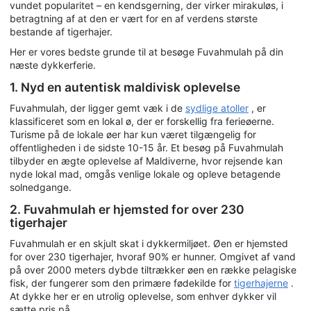
vundet popularitet – en kendsgerning, der virker mirakuløs, i
betragtning af at den er vært for en af verdens største
bestande af tigerhajer.
Her er vores bedste grunde til at besøge Fuvahmulah på din
næste dykkerferie.
1. Nyd en autentisk maldivisk oplevelse
Fuvahmulah, der ligger gemt væk i de
sydlige atoller
, er
klassificeret som en lokal ø, der er forskellig fra ferieøerne.
Turisme på de lokale øer har kun været tilgængelig for
offentligheden i de sidste 10-15 år. Et besøg på Fuvahmulah
tilbyder en ægte oplevelse af Maldiverne, hvor rejsende kan
nyde lokal mad, omgås venlige lokale og opleve betagende
solnedgange.
2. Fuvahmulah er hjemsted for over 230
tigerhajer
Fuvahmulah er en skjult skat i dykkermiljøet. Øen er hjemsted
for over 230 tigerhajer, hvoraf 90% er hunner. Omgivet af vand
på over 2000 meters dybde tiltrækker øen en række pelagiske
fisk, der fungerer som den primære fødekilde for
tigerhajerne
.
At dykke her er en utrolig oplevelse, som enhver dykker vil
sætte pris på.