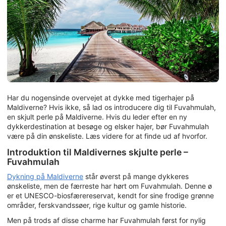
Har du nogensinde overvejet at dykke med tigerhajer på
Maldiverne? Hvis ikke, så lad os introducere dig til Fuvahmulah,
en skjult perle på Maldiverne. Hvis du leder efter en ny
dykkerdestination at besøge og elsker hajer, bør Fuvahmulah
være på din ønskeliste. Læs videre for at finde ud af hvorfor.
Introduktion til Maldivernes skjulte perle –
Fuvahmulah
Dykning på Maldiverne
står øverst på mange dykkeres
ønskeliste, men de færreste har hørt om Fuvahmulah. Denne ø
er et UNESCO-biosfærereservat, kendt for sine frodige grønne
områder, ferskvandssøer, rige kultur og gamle historie.
Men på trods af disse charme har Fuvahmulah først for nylig