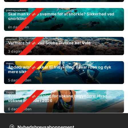
predragvuckovic
Skal man kunne svømme for at snorkle? Sikkerhed ved
snorkling
én dag siden
unsplash
Varmere hav: Hvad Scuba Diverne bør vide
3 dag(e) siden
mares
Åndedrætsteknikker til fridykning: Bevar roen og dyk
mere sikkert
5 dag(e) siden
zoggs
Svømmeundervisning for voksne begyndere: Hvad
voksne bør vide i 2026
6 dag(e) siden
Nyhedsbrevsabonnement