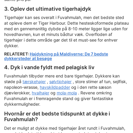
3. Oplev det ultimative tigerhajdyk
Tigerhajer kan ses overalt i Fuvahmulah, men det bedste sted
at opleve dem er Tiger Harbour. Dette hesteskoformede plateau
med en gennemsnitlig dybde på 8-10 meter ligger lige uden for
hovedhavnen, kun et minuts bådtur væk. Overfloden af
tigerhajer i dette område gør det til et must-see for enhver
dykker.
RELATERET:
Hajdykning på Maldiverne: De 7 bedste
dykkersteder at besøge
4. Dyk i vande fyldt med pelagisk liv
Fuvahmulah tilbyder mere end bare tigerhajer. Dykkere kan
støde på
tærskehajer
,
sølvtiphajer
, store stimer af tun, sejlfisk,
napoleon-wrasse,
havskildpadder
og i den rette sæson
djævlerokker,
hvalhajer
og
mola-mola
. Revene omkring
Fuvahmulah er i fremragende stand og giver fantastiske
dykkermuligheder.
Hvornår er det bedste tidspunkt at dykke i
Fuvahmulah?
Det er muligt at dykke med tigerhajer året rundt i Fuvahmulah,