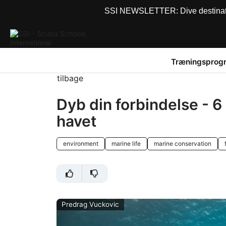
SSI NEWSLETTER: Dive destinations
Træningsprog
tilbage
Dyb din forbindelse - 6 
havet
environment
marine life
marine conservation
Predrag Vuckovic