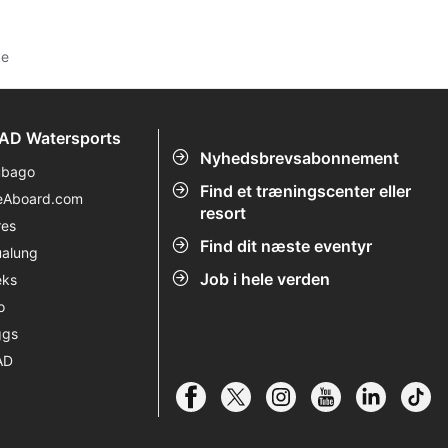
ke
AD Watersports
Nyhedsbrevsabonnement
ubago
Find et træningscenter eller
eAboard.com
resort
res
Find dit næste eventyr
alung
Job i hele verden
eks
o
ggs
AD