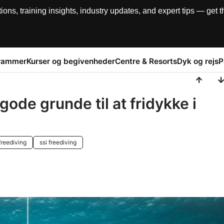
, training insights, industry updates, and expert tips — get th
rammer
Kurser og begivenheder
Centre & Resorts
Dyk og rejs
P
gode grunde til at fridykke i
freediving
ssi freediving