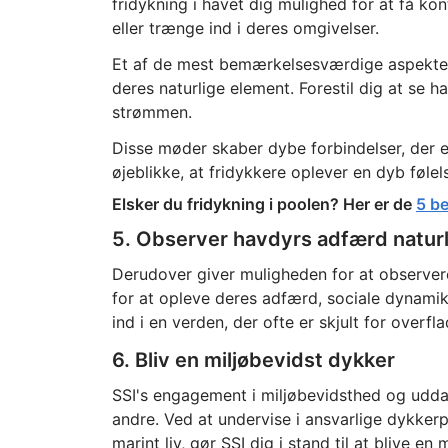
fridykning i havet dig mulighed for at få ko
eller trænge ind i deres omgivelser.
Et af de mest bemærkelsesværdige aspekter 
deres naturlige element. Forestil dig at se h
strømmen.
Disse møder skaber dybe forbindelser, der er 
øjeblikke, at fridykkere oplever en dyb følel
Elsker du fridykning i poolen? Her er de
5 b
5. Observer havdyrs adfærd naturl
Derudover giver muligheden for at observere
for at opleve deres adfærd, sociale dynamik o
ind i en verden, der ofte er skjult for overfl
6. Bliv en miljøbevidst dykker
SSI's engagement i miljøbevidsthed og uddan
andre. Ved at undervise i ansvarlige dykkerpr
marint liv, gør SSI dig i stand til at blive en 