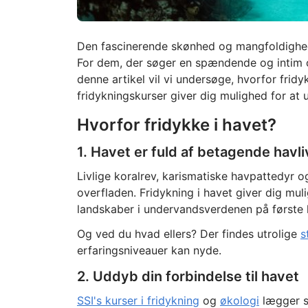
Den fascinerende skønhed og mangfoldighed 
For dem, der søger en spændende og intim opl
denne artikel vil vi undersøge, hvorfor fridy
fridykningskurser giver dig mulighed for at
Hvorfor fridykke i havet?
1. Havet er fuld af betagende havli
Livlige koralrev, karismatiske havpattedyr o
overfladen. Fridykning i havet giver dig mu
landskaber i undervandsverdenen på første 
Og ved du hvad ellers? Der findes utrolige
s
erfaringsniveauer kan nyde.
2. Uddyb din forbindelse til havet
SSI's kurser i fridykning
og
økologi
lægger s