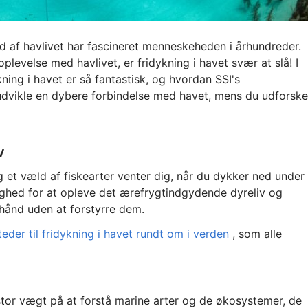
af havlivet har fascineret menneskeheden i århundreder.
evelse med havlivet, er fridykning i havet svær at slå! I
kning i havet er så fantastisk, og hvordan SSI's
 udvikle en dybere forbindelse med havet, mens du udforske
v
g et væld af fiskearter venter dig, når du dykker ned under
lighed for at opleve det ærefrygtindgydende dyreliv og
hånd uden at forstyrre dem.
teder til fridykning i havet rundt om i verden
, som alle
tor vægt på at forstå marine arter og de økosystemer, de