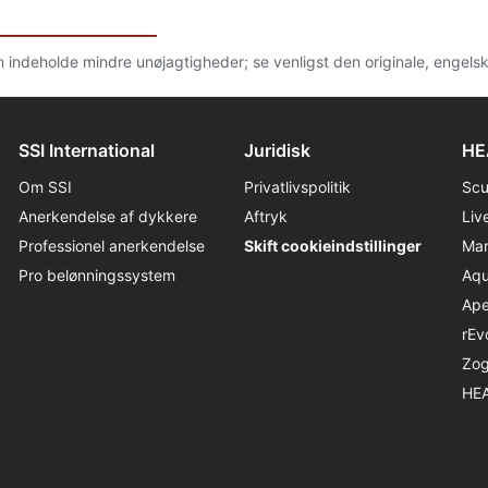
n indeholde mindre unøjagtigheder; se venligst den originale, engels
SSI International
Juridisk
HE
Om SSI
Privatlivspolitik
Sc
Anerkendelse af dykkere
Aftryk
Liv
Professionel anerkendelse
Skift cookieindstillinger
Ma
Pro belønningssystem
Aqu
Ap
rEv
Zo
HE