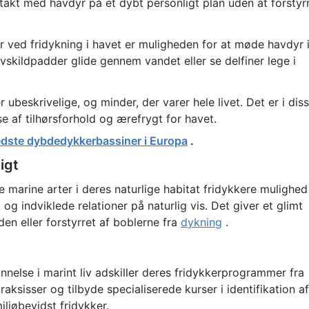
ntakt med havdyr på et dybt personligt plan uden at forstyr
ved fridykning i havet er muligheden for at møde havdyr 
avskildpadder glide gennem vandet eller se delfiner lege i
ubeskrivelige, og minder, der varer hele livet. Det er i dis
se af tilhørsforhold og ærefrygt for havet.
edste dybdedykkerbassiner i Europa
.
igt
 marine arter i deres naturlige habitat fridykkere mulighed
g indviklede relationer på naturlig vis. Det giver et glimt
aden eller forstyrret af boblerne fra
dykning
.
nelse i marint liv adskiller deres fridykkerprogrammer fra
aksisser og tilbyde specialiserede kurser i identifikation af
miljøbevidst fridykker.