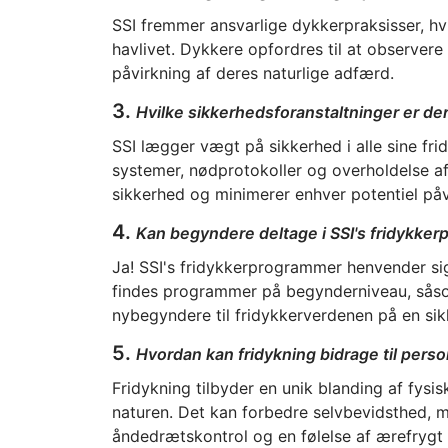
SSI fremmer ansvarlige dykkerpraksisser, hvil
havlivet. Dykkere opfordres til at observere
påvirkning af deres naturlige adfærd.
3.
Hvilke sikkerhedsforanstaltninger er der
SSI lægger vægt på sikkerhed i alle sine f
systemer, nødprotokoller og overholdelse af
sikkerhed og minimerer enhver potentiel påvir
4.
Kan begyndere deltage i SSI's fridykke
Ja! SSI's fridykkerprogrammer henvender sig 
findes programmer på begynderniveau, så
nybegyndere til fridykkerverdenen på en sik
5.
Hvordan kan fridykning bidrage til pers
Fridykning tilbyder en unik blanding af fys
naturen. Det kan forbedre selvbevidsthed, 
åndedrætskontrol og en følelse af ærefrygt