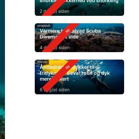
snorkle? Sikkerhed ved snorkling
2 dag(e) siden
unsplash
Varmere hav: Hvad Scuba
Diverne bør vide
4 dag(e) siden
mares
Åndedrætsteknikker til
fridykning: Bevar roen og dyk
mere sikkert
6 dag(e) siden