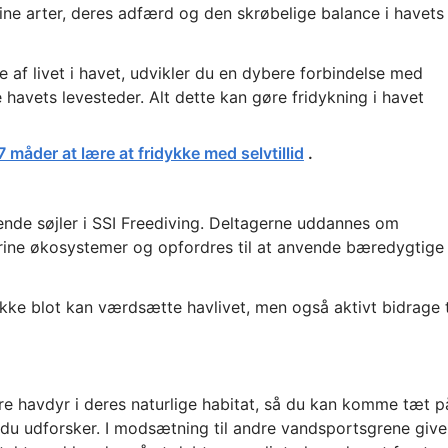
rine arter, deres adfærd og den skrøbelige balance i havets
 af livet i havet, udvikler du en dybere forbindelse med
 havets levesteder. Alt dette kan gøre fridykning i havet
7 måder at lære at fridykke med selvtillid
.
nde søjler i SSI Freediving. Deltagerne uddannes om
arine økosystemer og opfordres til at anvende bæredygtige
 ikke blot kan værdsætte havlivet, men også aktivt bidrage t
re havdyr i deres naturlige habitat, så du kan komme tæt p
, du udforsker. I modsætning til andre vandsportsgrene give