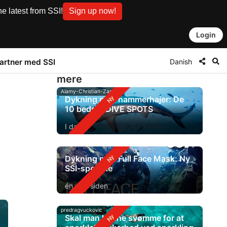
e latest from SSI!
Sign up now!
Login
Danish
artner med SSI
mere
Alamy-Christian-Zappel
Dykning med hammerhajer: De
10 bedste DIVE SPOTS
I dag
Dykning med Full Face Mask: Ny
SSI-speciale
én dag siden
predragvuckovic
Skal man kunne svømme for at