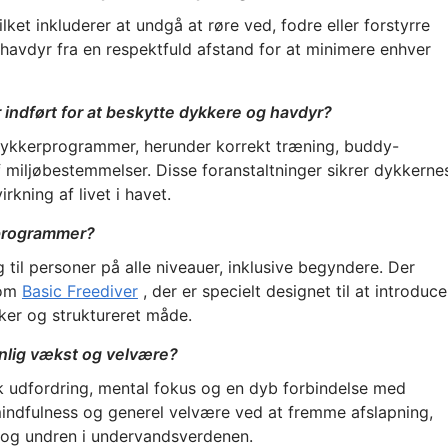
ket inkluderer at undgå at røre ved, fodre eller forstyrre
 havdyr fra en respektfuld afstand for at minimere enhver
 indført for at beskytte dykkere og havdyr?
ridykkerprogrammer, herunder korrekt træning, buddy-
 miljøbestemmelser. Disse foranstaltninger sikrer dykkerne
kning af livet i havet.
rprogrammer?
til personer på alle niveauer, inklusive begyndere. Der
som
Basic Freediver
, der er specielt designet til at introduce
ker og struktureret måde.
onlig vækst og velvære?
isk udfordring, mental fokus og en dyb forbindelse med
mindfulness og generel velvære ved at fremme afslapning,
 og undren i undervandsverdenen.