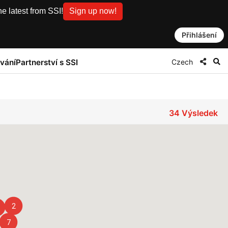
e latest from SSI!
Sign up now!
Přihlášení
Czech
vání
Partnerství s SSI
34
Výsledek
2
7