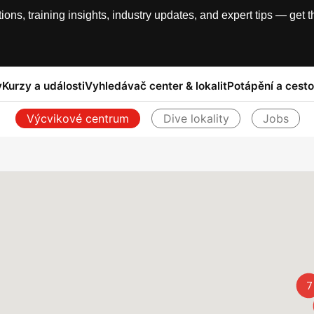
, training insights, industry updates, and expert tips — get th
y
Kurzy a události
Vyhledávač center & lokalit
Potápění a cesto
Výcvikové centrum
Dive lokality
Jobs
Zpět
7