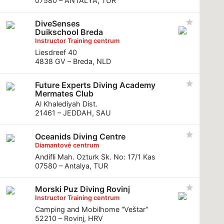
07580 – ANTALYA, TUR
DiveSenses
Duikschool Breda
Instructor Training centrum
Liesdreef 40
4838 GV – Breda, NLD
Future Experts Diving Academy
Mermates Club
Al Khalediyah Dist.
21461 – JEDDAH, SAU
Oceanids Diving Centre
Diamantové centrum
Andifli Mah. Ozturk Sk. No: 17/1 Kas
07580 – Antalya, TUR
Morski Puz Diving Rovinj
Instructor Training centrum
Camping and Mobilhome “Veštar“
52210 – Rovinj, HRV