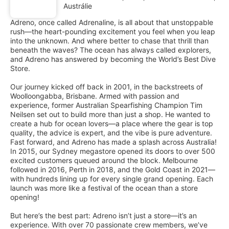
Austrálie
Adreno, once called Adrenaline, is all about that unstoppable
rush—the heart-pounding excitement you feel when you leap
into the unknown. And where better to chase that thrill than
beneath the waves? The ocean has always called explorers,
and Adreno has answered by becoming the World’s Best Dive
Store.
Our journey kicked off back in 2001, in the backstreets of
Woolloongabba, Brisbane. Armed with passion and
experience, former Australian Spearfishing Champion Tim
Neilsen set out to build more than just a shop. He wanted to
create a hub for ocean lovers—a place where the gear is top
quality, the advice is expert, and the vibe is pure adventure.
Fast forward, and Adreno has made a splash across Australia!
In 2015, our Sydney megastore opened its doors to over 500
excited customers queued around the block. Melbourne
followed in 2016, Perth in 2018, and the Gold Coast in 2021—
with hundreds lining up for every single grand opening. Each
launch was more like a festival of the ocean than a store
opening!
But here’s the best part: Adreno isn’t just a store—it’s an
experience. With over 70 passionate crew members, we’ve