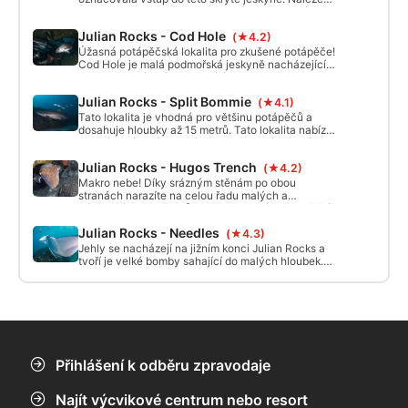
u ostrova Moreton, socha je nyní pryč, ale stále je
objeven úžasný podmořský svět.
Julian Rocks - Cod Hole
(★4.2)
Úžasná potápěčská lokalita pro zkušené potápěče!
Cod Hole je malá podmořská jeskyně nacházející
se na severním cípu a otevírá se v hloubce
přibližně 15 m, poté se svažuje do hloubky 21 m.
Julian Rocks - Split Bommie
(★4.1)
Tato lokalita je vhodná pro většinu potápěčů a
dosahuje hloubky až 15 metrů. Tato lokalita nabízí
skvělé potápění po celý rok s množstvím velkých i
malých živočichů.
Julian Rocks - Hugos Trench
(★4.2)
Makro nebe! Díky srázným stěnám po obou
stranách narazíte na celou řadu malých a
nádherných živočichů, jako jsou naháči, španělští
tanečníci, raci a krevetky kudlanky.
Julian Rocks - Needles
(★4.3)
Jehly se nacházejí na jižním konci Julian Rocks a
tvoří je velké bomby sahající do malých hloubek.
Proudy a malá hloubka 5-15 m znamenají, že je zde
po celý rok co pozorovat.
Přihlášení k odběru zpravodaje
Najít výcvikové centrum nebo resort