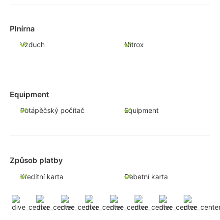
Plnírna
Vzduch
Nitrox
Equipment
Potápěčský počítač
Equipment
Způsob platby
Kreditní karta
Debetní karta