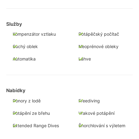
Služby
Kompenzátor vztlaku
Potápěčský počítač
Suchý oblek
Neoprénové obleky
Automatika
Láhve
Nabídky
Ponory z lodě
Freediving
Potápění ze břehu
Vrakové potápění
Extended Range Dives
Šnorchlování s výletem