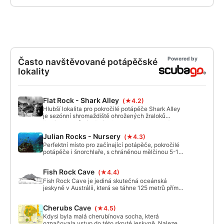
Powered by
Často navštěvované potápěčské
lokality
Flat Rock - Shark Alley
(★4.2)
Hlubší lokalita pro pokročilé potápěče Shark Alley
je sezónní shromaždiště ohrožených žraloků
šedých (tygrů písečných). Vzhledem k tomu, že se
nachází dále od moře, je také skvělým místem pro
Julian Rocks - Nursery
(★4.3)
pozorování velryb a dalších velkých pelagických
mořských živočichů. Maximální hloubka je 28 m a
Perfektní místo pro začínající potápěče, pokročilé
útes se zvedá do 12 m na obou stranách ostrůvku.
potápěče i šnorchlaře, s chráněnou mělčinou 5-12
m, je to velmi oblíbená potápěčská lokalita.
Fish Rock Cave
(★4.4)
Fish Rock Cave je jediná skutečná oceánská
jeskyně v Austrálii, která se táhne 125 metrů přímo
skrz Fish Rock. Fish Rock leží v dráze
Východoaustralského proudu (EAC), který obvykle
Cherubs Cave
(★4.5)
zaplavuje lokalitu teplou průzračnou vodou a
přináší sem obrovské množství druhů mořských
Kdysi byla malá cherubínova socha, která
živočichů mírného i tropického pásma.
označovala vstup do této skryté jeskyně. Nalezena