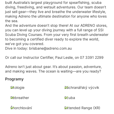
built Australia’s largest playground for spearfishing, scuba
diving, freediving, and wetsuit adventures. Our team doesn’t
just sell gear—they live and breathe the underwater lifestyle,
making Adreno the ultimate destination for anyone who loves
the sea.
And the adventure doesn’t stop there! At our ADRENO stores,
you can level up your diving journey with a full range of SSI
Scuba Diving Courses. From your very first breath underwater
to becoming a certified diver ready to explore the world,
we’ve got you covered.
Dive in today: brisbane@adreno.com.au
Or call our Instructor Certifier, Paul Leslie, on 07 3391 2299
Adreno isn’t just about gear. It’s about passion, adventure,
and making waves. The ocean is waiting—are you ready?
Programy
Ekologie
Záchranářský výcvik
Rebreather
Scuba
Šnorchlování
Extended Range (XR)