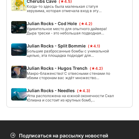
Cherubs Cave
(★4.5)
Rock) находится на пути EAC (Восточно-
Австралийского течения), которое обычно
Когда-то здесь была маленькая статуя
затопляет это место теплой прозрачной водой,
херувима, которая отмечала вход в эту
принося с собой огромное разнообразие
скрытую пещеру. Найденная у острова
морских видов умеренного и тропического
Моретон, статуя исчезла, но удивительный
Julian Rocks - Cod Hole
климата.
(★4.2)
подводный мир еще предстоит обнаружить.
Удивительное место для опытного дайвера!
Дыра трески - это небольшая подводная
пещера, расположенная на северной
оконечности и открывающаяся примерно на 15
Julian Rocks - Split Bommie
(★4.1)
м глубиной, затем спускающаяся вниз до
глубины 21 м.
Большие разбросанные бомбы с уникальной
щелью, эта площадка подходит для
большинства уровней погружений и достигает
глубины до 15 метров. Круглый год здесь можно
Julian Rocks - Hugos Trench
(★4.2)
погружаться с большим количеством тварей,
как больших, так и маленьких.
Макро-блаженство! С отвесными стенами по
обеим сторонам вас ждёт множество
маленьких и чудесных существ, таких как
нудибранч, испанские танцоры, раки и
Julian Rocks - Needles
(★4.3)
креветки-богомолы.
Игла расположена на южной оконечности Скал
Юлиана и состоит из крупных бомб,
простирающихся на небольшие глубины.
Течения и небольшие глубины 5-15 м означают,
что здесь есть на что посмотреть в течение
всего года.
Подписаться на рассылку новостей