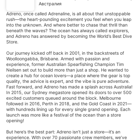
Австралия
Adreno, once called Adrenaline, is all about that unstoppable
rush—the heart-pounding excitement you feel when you leap
into the unknown. And where better to chase that thrill than
beneath the waves? The ocean has always called explorers,
and Adreno has answered by becoming the World’s Best Dive
Store.
Our journey kicked off back in 2001, in the backstreets of
Woolloongabba, Brisbane. Armed with passion and
experience, former Australian Spearfishing Champion Tim
Neilsen set out to build more than just a shop. He wanted to
create a hub for ocean lovers—a place where the gear is top
quality, the advice is expert, and the vibe is pure adventure.
Fast forward, and Adreno has made a splash across Australia!
In 2015, our Sydney megastore opened its doors to over 500
excited customers queued around the block. Melbourne
followed in 2016, Perth in 2018, and the Gold Coast in 2021—
with hundreds lining up for every single grand opening. Each
launch was more like a festival of the ocean than a store
opening!
But here’s the best part: Adreno isn’t just a store—it’s an
experience. With over 70 passionate crew members, we’ve