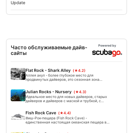
Powered by
Часто обслуживаемые дайв-
сайты
Flat Rock - Shark Alley
(★4.2)
Аллея акул - более глубокое место для
продвинутых дайверов, это сезонная зона
скопления находящихся под угрозой
исчезновения серых медвежат (песчаных
Julian Rocks - Nursery
(★4.3)
тигров). Находясь дальше от моря, она также
является прекрасным местом для наблюдения
Идеальное место для новых дайверов, старых
за китами и другими крупными пелагическими
дайверов и дайверов с маской и трубкой, с
морскими обитателями. Максимальная глубина
охраняемой мелководной гаванью 5-12 м, эта
- 28 м с рифом, поднимающимся до 12 м по обе
область является очень популярным местом
Fish Rock Cave
стороны аллее.
(★4.4)
для дайвинга.
Фиш-Рок-пещера (Fish Rock Cave) -
единственная настоящая океанская пещера в
Австралии, пробегающая 125 метров прямо
через Фиш-Рок (Fish Rock). Рыбья скала (Fish