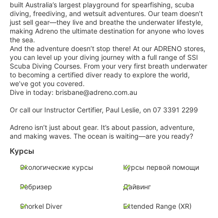
built Australia’s largest playground for spearfishing, scuba
diving, freediving, and wetsuit adventures. Our team doesn’t
just sell gear—they live and breathe the underwater lifestyle,
making Adreno the ultimate destination for anyone who loves
the sea.
And the adventure doesn’t stop there! At our ADRENO stores,
you can level up your diving journey with a full range of SSI
Scuba Diving Courses. From your very first breath underwater
to becoming a certified diver ready to explore the world,
we’ve got you covered.
Dive in today: brisbane@adreno.com.au
Or call our Instructor Certifier, Paul Leslie, on 07 3391 2299
Adreno isn’t just about gear. It’s about passion, adventure,
and making waves. The ocean is waiting—are you ready?
Курсы
Экологические курсы
Курсы первой помощи
Ребризер
Дайвинг
Snorkel Diver
Extended Range (XR)