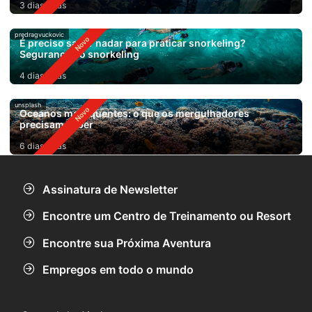
3 dias atrás
predragvuckovic
É preciso saber nadar para praticar snorkeling?
Segurança no snorkeling
4 dias atrás
unsplash
Oceanos mais quentes: o que os mergulhadores
precisam saber
6 dias atrás
Assinatura de Newsletter
Encontre um Centro de Treinamento ou Resort
Encontre sua Próxima Aventura
Empregos em todo o mundo