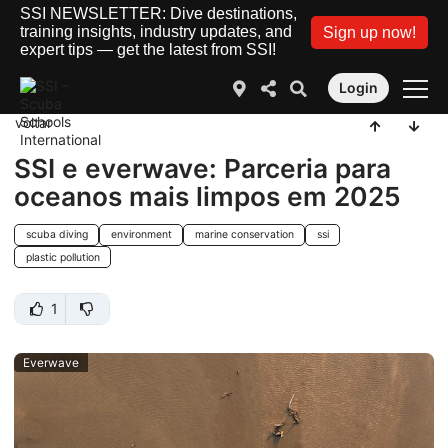
SSI NEWSLETTER: Dive destinations,
training insights, industry updates, and
Sign up now!
expert tips — get the latest from SSI!
Login
voltar
SSI e everwave: Parceria para
oceanos mais limpos em 2025
scuba diving
environment
marine conservation
ssi
plastic pollution
1
Everwave