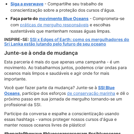
Siga a everwave
- Compartilhe seu trabalho de
conscientização sobre a proteção dos cursos d'água.
Faça parte do
movimento Blue Oceans
- Comprometa-se
com
práticas de mergulho responsáveis
e escolhas
sustentáveis que mantenham nossas águas limpas.
INSPIRE-SE:
SSI x Edges of Earth: como os mergulhadores do
Sri Lanka estão lutando pelo futuro de seu oceano
Junte-se à onda de mudança
Esta parceria é mais do que apenas uma campanha - é um
movimento. Ao trabalharmos juntos, podemos criar ondas para
oceanos mais limpos e saudáveis e agir onde for mais
importante.
Você quer fazer parte da mudança? Junte-se à
SSI Blue
Oceans
, participe dos esforços
de conservação marinha
e dê o
próximo passo em sua jornada de mergulho tornando-se um
profissional da SSI.
Participe da conversa e espalhe a conscientização usando
essas hashtags - vamos proteger nossos cursos d'água e
manter nossos oceanos livres de plástico!
#bepartofthewave #blueoceansprogram #ssiblueoceans