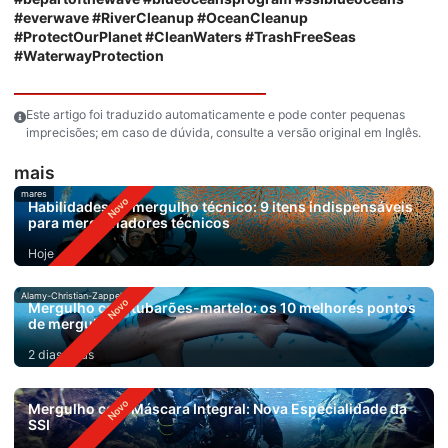
#everwave #RiverCleanup #OceanCleanup
#ProtectOurPlanet #CleanWaters #TrashFreeSeas
#WaterwayProtection
Este artigo foi traduzido automaticamente e pode conter pequenas
imprecisões; em caso de dúvida, consulte a versão original em Inglês.
mais
mares
Habilidades de mergulho técnico: 9 itens indispensáveis
para mergulhadores técnicos
Hoje
Alamy-Christian-Zappel
Mergulho com tubarões-martelo: os 10 melhores pontos
de mergulho
2 dias atrás
Mergulho com Máscara Integral: Nova Especialidade da
SSI