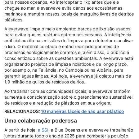
para nossos oceanos. Ao interceptar o lixo antes que ele
chegue ao mar, a everwave evita danos aos ecossistemas
marinhos e mantém nossos locais de mergulho livres de detritos
plásticos.
A everwave limpa o meio ambiente: barcos de lixo são usados
para evitar que os resíduos entrem nos oceanos. A inteligência
artificial auxilia nas missões de limpeza para detectar e analisar
o lixo. O material coletado é então reciclado por meio de
processos ecologicamente corretos e, além disso, o público é
conscientizado sobre as questões ambientais. A everwave está
organizando projetos de limpeza holísticos e de longo prazo,
por exemplo, na Tailândia, no Camboja ou na Albânia, para
garantir águas limpas. Até hoje, a everwave já coletou mais de
1,9 milhão de quilos de resíduos de rios.
Ao trabalhar com as comunidades locais, a everwave também
aumenta a conscientização sobre o gerenciamento sustentável
de resíduos e a redução de plásticos em sua origem.
RELACIONADOS:
10 maneiras fáceis de não usar plástico
Uma colaboração poderosa
A partir de hoje,
a SSI
, a Blue Oceans e a everwave trabalharão
juntas durante todo o ano de 2025 para combater a poluição