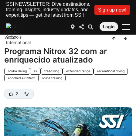
SSI NEWSLETTER: Dive destinations,
training insights, industry updates, and
Sign up now!
expert tips — get the latest from SSI!
Login
voltar
Programa Nitrox 32 com ar
enriquecido atualizado
scuba diving
ssi
freediving
extended range
recreational diving
enriched air nitrox
online training
2