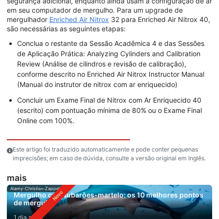
segurança adicional, enquanto ainda usam a configuração de ar
em seu computador de mergulho. Para um upgrade de
mergulhador
Enriched Air Nitrox
32 para Enriched Air Nitrox 40,
são necessárias as seguintes etapas:
Conclua o restante da Sessão Acadêmica 4 e das Sessões
de Aplicação Prática: Analyzing Cylinders and Calibration
Review (Análise de cilindros e revisão de calibração),
conforme descrito no Enriched Air Nitrox Instructor Manual
(Manual do instrutor de nitrox com ar enriquecido)
Concluir um Exame Final de Nitrox com Ar Enriquecido 40
(escrito) com pontuação mínima de 80% ou o Exame Final
Online com 100%.
Este artigo foi traduzido automaticamente e pode conter pequenas
imprecisões; em caso de dúvida, consulte a versão original em Inglês.
mais
Alamy-Christian-Zappel
Mergulho com tubarões-martelo: os 10 melhores pontos
de mergulho
1 dia atrás