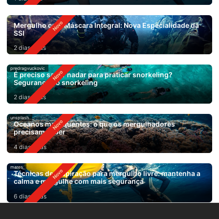
Mergulho com Máscara Integral: Nova Especialidade da
SSI
2 dias atrás
predragvuckovic
É preciso saber nadar para praticar snorkeling?
Segurança no snorkeling
2 dias atrás
unsplash
Oceanos mais quentes: o que os mergulhadores
precisam saber
4 dias atrás
mares
Técnicas de respiração para mergulho livre: mantenha a
calma e mergulhe com mais segurança
6 dias atrás