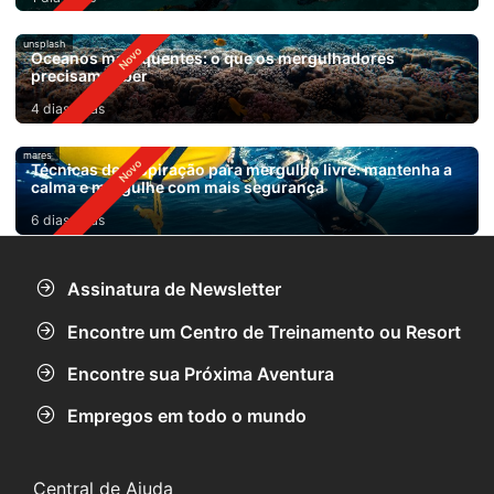
unsplash
Oceanos mais quentes: o que os mergulhadores
precisam saber
4 dias atrás
mares
Técnicas de respiração para mergulho livre: mantenha a
calma e mergulhe com mais segurança
6 dias atrás
Assinatura de Newsletter
Encontre um Centro de Treinamento ou Resort
Encontre sua Próxima Aventura
Empregos em todo o mundo
Central de Ajuda