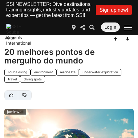
SSI NEWSLETTER: Dive destinations,
training insights, industry updates, and
Sign up now!
expert tips — get the latest from SSI!
Login
voltar
20 melhores pontos de
mergulho do mundo
scuba diving
environment
marine life
underwater exploration
travel
diving spots
jaminwell