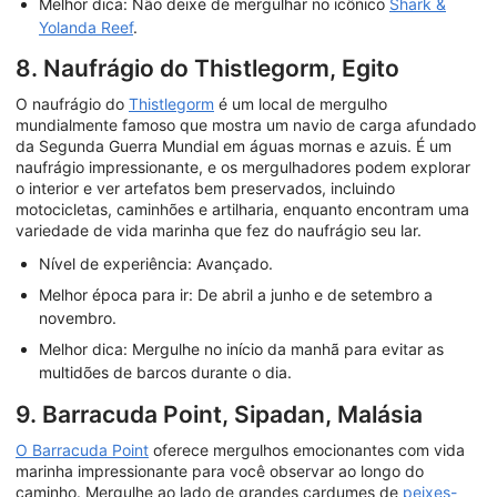
Melhor dica: Não deixe de mergulhar no icônico
Shark &
Yolanda Reef
.
8. Naufrágio do Thistlegorm, Egito
O naufrágio do
Thistlegorm
é um local de mergulho
mundialmente famoso que mostra um navio de carga afundado
da Segunda Guerra Mundial em águas mornas e azuis. É um
naufrágio impressionante, e os mergulhadores podem explorar
o interior e ver artefatos bem preservados, incluindo
motocicletas, caminhões e artilharia, enquanto encontram uma
variedade de vida marinha que fez do naufrágio seu lar.
Nível de experiência: Avançado.
Melhor época para ir: De abril a junho e de setembro a
novembro.
Melhor dica: Mergulhe no início da manhã para evitar as
multidões de barcos durante o dia.
9. Barracuda Point, Sipadan, Malásia
O Barracuda Point
oferece mergulhos emocionantes com vida
marinha impressionante para você observar ao longo do
caminho. Mergulhe ao lado de grandes cardumes de
peixes-