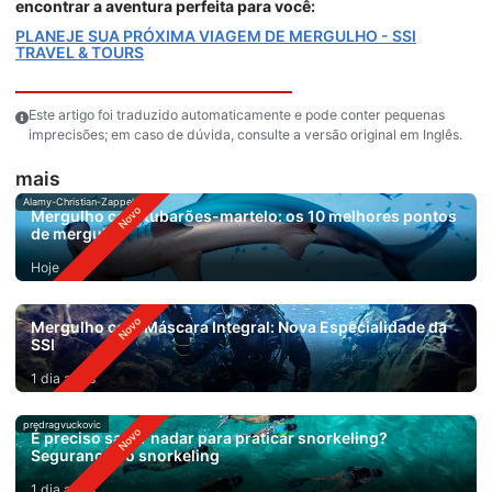
encontrar a aventura perfeita para você:
PLANEJE SUA PRÓXIMA VIAGEM DE MERGULHO - SSI
TRAVEL & TOURS
Este artigo foi traduzido automaticamente e pode conter pequenas
imprecisões; em caso de dúvida, consulte a versão original em Inglês.
mais
Alamy-Christian-Zappel
Mergulho com tubarões-martelo: os 10 melhores pontos
de mergulho
Hoje
Mergulho com Máscara Integral: Nova Especialidade da
SSI
1 dia atrás
predragvuckovic
É preciso saber nadar para praticar snorkeling?
Segurança no snorkeling
1 dia atrás