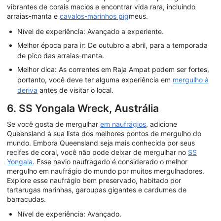
vibrantes de corais macios e encontrar vida rara, incluindo
arraias-manta e
cavalos-marinhos pig
meus.
Nível de experiência: Avançado a experiente.
Melhor época para ir: De outubro a abril, para a temporada
de pico das arraias-manta.
Melhor dica: As correntes em Raja Ampat podem ser fortes,
portanto, você deve ter alguma experiência em
mergulho à
deriva
antes de visitar o local.
6. SS Yongala Wreck, Austrália
Se você gosta de mergulhar
em naufrágios
, adicione
Queensland à sua lista dos melhores pontos de mergulho do
mundo. Embora Queensland seja mais conhecida por seus
recifes de coral, você não pode deixar de mergulhar no
SS
Yongala
. Esse navio naufragado é considerado o melhor
mergulho em naufrágio do mundo por muitos mergulhadores.
Explore esse naufrágio bem preservado, habitado por
tartarugas marinhas, garoupas gigantes e cardumes de
barracudas.
Nível de experiência: Avançado.