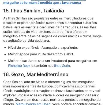
mergulho se formam à medida que a lava avança
15. Ilhas Similan, Tailândia
As Ilhas Similan são populares entre os mergulhadores que
desejam explorar pináculos submarinos e encontrar tubarões-
baleia, arraias-manta e cardumes de barracudas. Essas ilhas
estão repletas de vida em tons de arco-íris e oferecem
mergulho entre belas paisagens de corais macios e duros, longe
da agitação da vida cotidiana.
Nível de experiência: Avançado a experiente.
Melhor época para ir: De dezembro a abril.
Melhor dica: Junte-se a um liveaboard para mergulhar em
Richelieu Rock
e também nas
Ilhas Surin
.
16. Gozo, Mar Mediterrâneo
Gozo fica ao lado de Malta e oferece alguns dos mergulhos
mais impressionantes da Europa, com cavernas submarinas,
túneis, naufrágios e formações rochosas fascinantes para você
explorar. Por sua acessibilidade e locais de mergulho de tirar o
fôlego, Gozo é um dos nossos melhores pontos de mergulho do
mundo.
Mergulhando em Gozo
, você poderá encontrar cavalos-