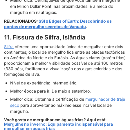
Melhor dica: Certifique-se de que você também mergulhe
em Million Dollar Point, nas proximidades. É a meca do
mergulho em naufrágios.
RELACIONADOS:
SSI x Edges of Earth: Descobrindo os
pontos de mergulho secretos de Vanuatu
.
11. Fissura de Silfra, Islândia
Silfra
oferece uma oportunidade única de mergulhar entre dois
continentes; o local de mergulho fica entre as placas tectônicas
da América do Norte e da Eurásia. As águas claras (porém frias)
proporcionam a melhor visibilidade possível de até 100 metros
(330 pés), facilitando a visualização das algas coloridas e das
formações de lava.
Nível de experiência: Intermediário.
Melhor época para ir: De maio a setembro.
Melhor dica: Obtenha a certificação de
mergulhador de traje
seco
para aproveitar ao máximo esse incrível local de
mergulho.
Você gosta de mergulhar em águas frias? Aqui está:
Mergulhe no inverno: Equipamento indispensável para
mergulhar em águas frias