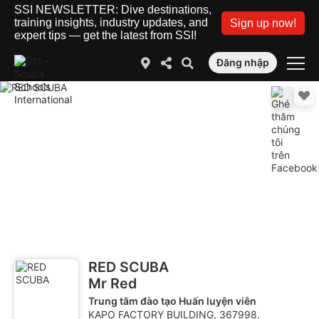
SSI NEWSLETTER: Dive destinations,
training insights, industry updates, and
Sign up now!
expert tips — get the latest from SSI!
Đăng nhập
RED SCUBA
Mr Red
Trung tâm đào tạo Huấn luyện viên
KAPO FACTORY BUILDING, 367998,