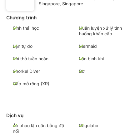
Singapore, Singapore
Chương trình
Sinh thái học
Huấn luyện xử lý tình
huống khẩn cấp
Lặn tự do
Mermaid
Khí thở tuần hoàn
Lặn bình khí
Snorkel Diver
Bơi
Cấp mở rộng (XR)
Dịch vụ
Áo phao lặn cân bằng độ
Regulator
nổi