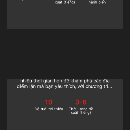
xuất (tiếng)
hành biển
Enriched Air Nitrox
Kéo dài thời gian Lặn của bạn, rút ​​ngắn
khoảng thời gian nghỉ trên bề mặt và dành
nhiều thời gian hơn để khám phá các địa
điểm lặn mà bạn yêu thích, với chương trình
chứng nhận Chuyên biệt Khí lặn giàu Oxy
SSI (Enriched Air Nitrox).
10
3-6
Độ tuổi tối thiểu
Thời lượng đề
xuất (tiếng)