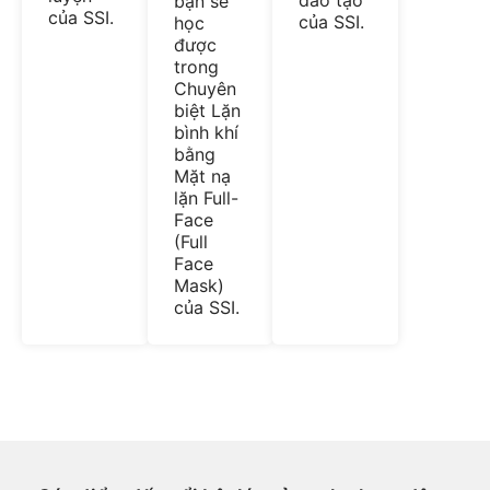
đào tạo
bạn sẽ
của SSI.
của SSI.
học
được
trong
Chuyên
biệt Lặn
bình khí
bằng
Mặt nạ
lặn Full-
Face
(Full
Face
Mask)
của SSI.