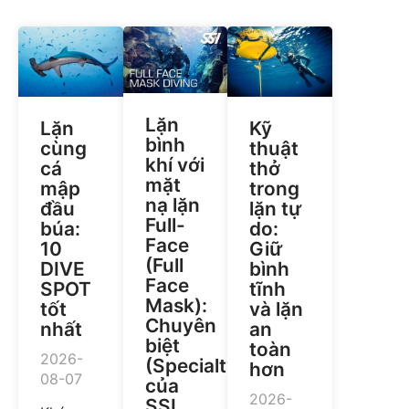
Lặn
Lặn
Kỹ
bình
cùng
thuật
khí với
cá
thở
mặt
mập
trong
nạ lặn
đầu
lặn tự
Full-
búa:
do:
Face
10
Giữ
(Full
DIVE
bình
Face
SPOT
tĩnh
Mask):
tốt
và lặn
Chuyên
nhất
an
biệt
toàn
2026-
(Specialty)
hơn
08-07
của
2026-
SSI