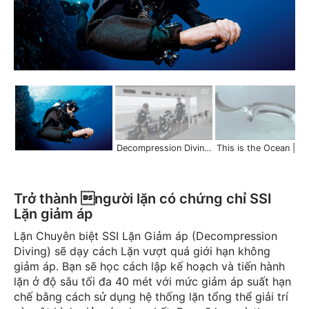
Decompression Diving Specialty | Dive Beyond No-Decompression Limits
This is the Ocean | Scuba Schools 
Trở thành người lặn có chứng chỉ SSI
Lặn giảm áp
Lặn Chuyên biệt SSI Lặn Giảm áp (Decompression
Diving) sẽ dạy cách Lặn vượt quá giới hạn không
giảm áp. Bạn sẽ học cách lập kế hoạch và tiến hành
lặn ở độ sâu tối đa 40 mét với mức giảm áp suất hạn
chế bằng cách sử dụng hệ thống lặn tổng thể giải trí