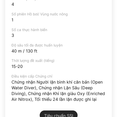
4
Số phiên Hồ bơi/ Vùng nước nông
1
Số ca thực hành biển
3
Độ sâu tối đa được huấn luyện
40 m / 130 ft
Thời lượng đề xuất (tiếng)
15-20
Điều kiện cấp Chứng chỉ
Chứng nhận Người lặn bình khí căn bản (Open
Water Diver), Chứng nhận Lặn Sâu (Deep
Diving), Chứng nhận Khí lặn giàu Oxy (Enriched
Air Nitrox), Tối thiểu 24 lần lặn được ghi lại
Tiêu chuẩn SSI