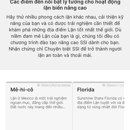
Các điểm đến nổi bật lý tưởng cho hoạt động
lặn biển nâng cao
Hãy thử nhiều phong cách lặn khác nhau, cải thiện kỹ
năng của bạn và có được trải nghiệm cần thiết để
khám phá những địa điểm Lặn tốt nhất thế giới. Dù
niềm đam mê Lặn của bạn là gì, chúng tôi đều có
chương trình đào tạo nâng cao SSI dành cho bạn.
Nhận chứng chỉ Chuyên biệt SSI để trở thành người
lặn an toàn và thoải mái.
© iStock/ferrantraite
© iStock-Lunama
Mê-hi-cô
Florida
Lặn ở Mexico là một trải nghiệm
Sunshine State Florida có nhi
ngoạn mục, đẳng cấp thế giới.
địa điểm Lặn tuyệt vời và đa
Đất nước này mang đến nhiều
dạng từ vùng nhiệt đới Florid
cuộc phiêu lưu và phong cảnh
Keys đến những con tàu đắm
đầy những kỳ quan thiên nhiên.
sâu và những dòng suối nước
ngọt trong vắt.