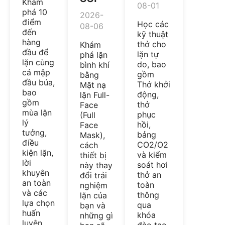
Khám
08-01
phá 10
2026-
điểm
Học các
08-06
đến
kỹ thuật
hàng
thở cho
Khám
đầu để
lặn tự
phá lặn
lặn cùng
do, bao
bình khí
cá mập
gồm
bằng
đầu búa,
Thở khởi
Mặt nạ
bao
động,
lặn Full-
gồm
thở
Face
mùa lặn
phục
(Full
lý
hồi,
Face
tưởng,
bảng
Mask),
điều
CO2/O2
cách
kiện lặn,
và kiểm
thiết bị
lời
soát hơi
này thay
khuyên
thở an
đổi trải
an toàn
toàn
nghiệm
và các
thông
lặn của
lựa chọn
qua
bạn và
huấn
khóa
những gì
luyện