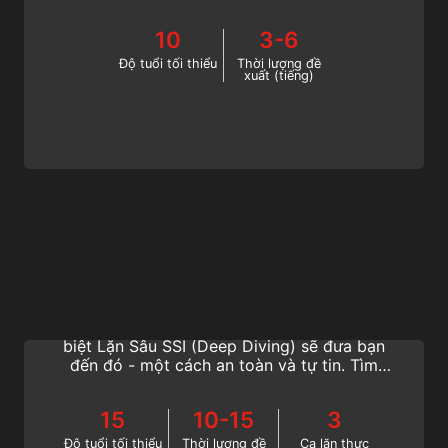
Lặn chuyên biệt SSI Máy tính lặn (Computer
Diving).
10
3-6
Độ tuổi tối thiểu
Thời lượng đề
xuất (tiếng)
Deep Diving
Nhiều địa điểm Lặn thú vị và mang tính biểu
tượng nằm ở vùng nước sâu hơn. Chuyên
biệt Lặn Sâu SSI (Deep Diving) sẽ đưa bạn
đến đó - một cách an toàn và tự tin. Tìm
hiểu cách lập kế hoạch và tiến hành lặn ở
độ sâu từ 18 đến 40 mét với SSI.
15
10-15
3
Độ tuổi tối thiểu
Thời lượng đề
Ca lặn thực