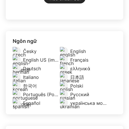
Ngôn ngữ
Česky
English
English US (imperial)
Français
Deutsch
ελληνικά
Italiano
日本語
한국어
Polski
Português (Portugal)
Русский
Español
українська мова