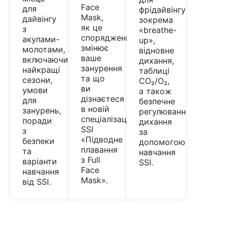
Face
для
фрідайвінгу,
Mask,
дайвінгу
зокрема
як це
з
«breathe-
спорядження
акулами-
up»,
змінює
молотами,
відновне
ваше
включаючи
дихання,
занурення
найкращі
таблиці
та що
сезони,
CO₂/O₂,
ви
умови
а також
дізнаєтеся
для
безпечне
в новій
занурень,
регулювання
спеціалізації
поради
дихання
SSI
з
за
«Підводне
безпеки
допомогою
плавання
та
навчання
з Full
варіанти
SSI.
Face
навчання
Mask».
від SSI.