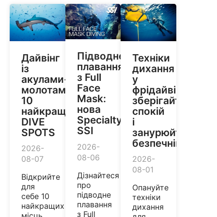
Підводне
Дайвінг
Техніки
плавання
із
дихання
з Full
акулами-
у
Face
молотами:
фрідайвінгу:
Mask:
10
зберігайте
нова
найкращих
спокій
Specialty
DIVE
і
SSI
SPOTS
занурюйтеся
безпечніше
2026-
2026-
08-06
08-07
2026-
08-01
Дізнайтеся
Відкрийте
про
для
Опануйте
підводне
себе 10
техніки
плавання
найкращих
дихання
з Full
місць
для