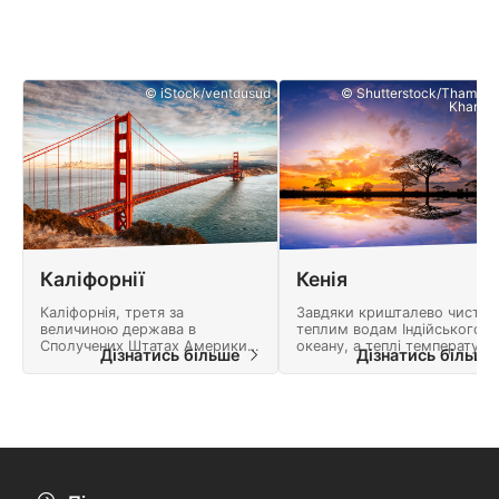
© iStock/ventdusud
© Shutterstock/Thamma
Khamch
Каліфорнії
Кенія
Каліфорнія, третя за
Завдяки кришталево чистим
величиною держава в
теплим водам Індійського
Сполучених Штатах Америки,
океану, а теплі температури
Дізнатись більше
Дізнатись більш
може похвалитися одними з
повітря цілий рік, підводне
кращих холодної води дайвінг
плавання в Кенії пропонує
в країні.
кінцевий досвід дайвінгу.