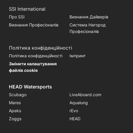
SSI International
Про SSI
Визнання Дайверів
Визнання Професіоналів
Система Нагород
Професіоналів
Політика конфіденційності
Політика конфіденційності
Імпринт
Змінити налаштування
файлів cookie
HEAD Watersports
Scubago
LiveAboard.com
Mares
Aqualung
Apeks
rEvo
Zoggs
HEAD