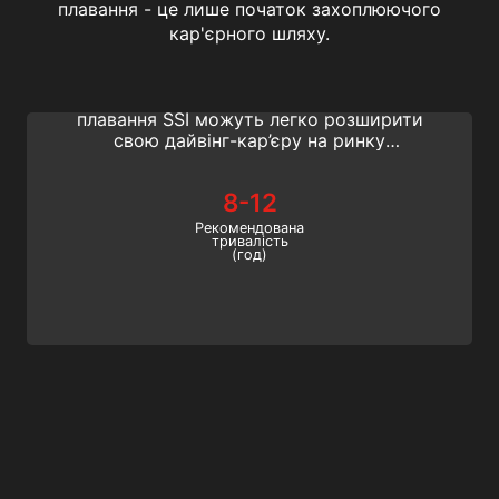
плавання - це лише початок захоплюючого
Basic Freediving Instructor
кар'єрного шляху.
Завдяки Basic Freediving Instructor
активні професіонали підводного
плавання SSI можуть легко розширити
свою дайвінг-кар’єру на ринку
фрідайвінгу. Допоможіть любителям води
навчитися фрідайвінгу, навчивши їх
8-12
основним навичкам фрідайвінгу за цією
програмою початкового рівня.
Рекомендована
тривалість
(год)
Freediving Instructor