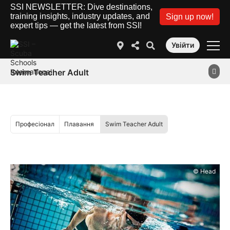
SSI NEWSLETTER: Dive destinations,
training insights, industry updates, and
Sign up now!
expert tips — get the latest from SSI!
Увійти
Swim Teacher Adult
Професіонал
Плавання
Swim Teacher Adult
© Head