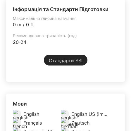
Інформація та Стандарти Підготовки
Максимальна глибина навчання
0 m / 0 ft
Рекомендована тривалість (год)
20-24
Стандарти SSI
Мови
English
English US (imperial)
Français
Deutsch