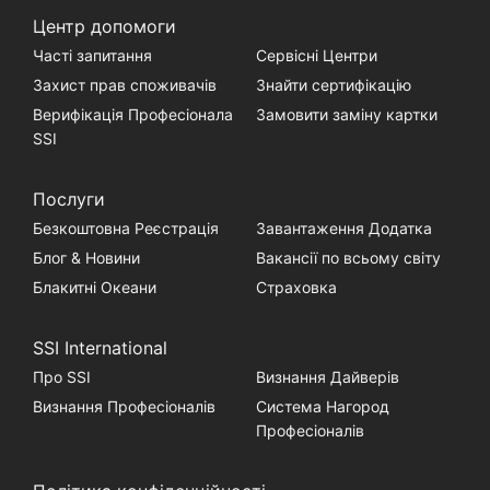
Центр допомоги
Часті запитання
Сервісні Центри
Захист прав споживачів
Знайти сертифікацію
Верифікація Професіонала
Замовити заміну картки
SSI
Послуги
Безкоштовна Реєстрація
Завантаження Додатка
Блог & Новини
Вакансії по всьому світу
Блакитні Океани
Страховка
SSI International
Про SSI
Визнання Дайверів
Визнання Професіоналів
Система Нагород
Професіоналів