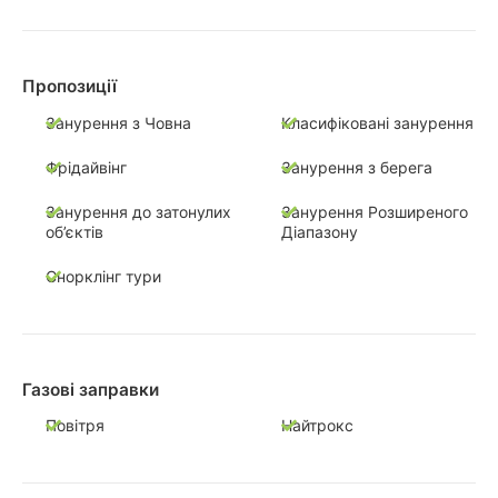
Пропозиції
Занурення з Човна
Класифіковані занурення
Фрідайвінг
Занурення з берега
Занурення до затонулих
Занурення Розширеного
об’єктів
Діапазону
Снорклінг тури
Газові заправки
Повітря
Найтрокс