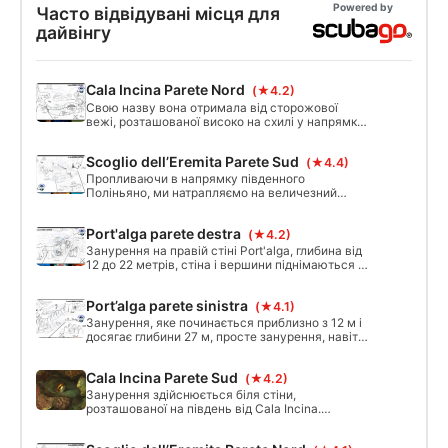
підводного плавання, і цей курс - це місце,
Powered by
Часто відвідувані місця для
де все починається. Почніть вже сьогодні!
дайвінгу
Cala Incina Parete Nord
(★4.2)
Свою назву вона отримала від сторожової
вежі, розташованої високо на схилі у напрямку
до Поліньяно-а-Маре. Ця бухта є природним
продовженням леза, що тягнеться з глибини
Scoglio dell’Eremita Parete Sud
(★4.4)
материка на кілька кілометрів.
Пропливаючи в напрямку південного
Поліньяно, ми натрапляємо на величезний
острівець Сан-Паоло, який зазвичай називають
Сколіо-дель-Ереміта: приблизно за 30 метрів
Port'alga parete destra
(★4.2)
від берега він різко здіймається над морем.
Обриси цього занурення відбуваються на боці,
Занурення на правій стіні Port'alga, глибина від
вкритому мілинами.
12 до 22 метрів, стіна і вершини піднімаються з
морського дна, присутні конопляні аксіни, які
роблять це місце характерним. Цікаве
Port’alga parete sinistra
(★4.1)
занурення навіть вночі.
Занурення, яке починається приблизно з 12 м і
досягає глибини 27 м, просте занурення, навіть
якщо глибина може стати складним завданням,
завдяки скелі, яка спускається сходинками, це
Cala Incina Parete Sud
(★4.2)
занурення може підійти для всіх дайверів.
Занурення здійснюється біля стіни,
розташованої на південь від Cala Incina.
Барвисте і яскраве, воно проходить уздовж
крайнього язика скелі, що витікає в море.