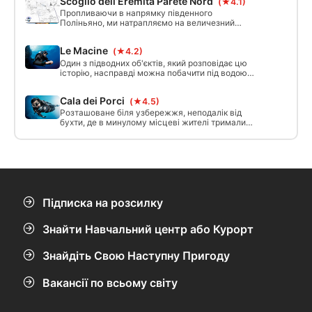
Scoglio dell’Eremita Parete Nord
(★4.1)
Пропливаючи в напрямку південного
Поліньяно, ми натрапляємо на величезний
острівець Сан-Паоло або, як багато хто називає
його, Сколіо-дель-Ереміта: близько 30 метрів
Le Macine
(★4.2)
від узбережжя, він різко піднімається над
морем. Профіль цього занурення проходить в
Один з підводних об'єктів, який розповідає цю
тіні острівця, вздовж його стіни на північ.
історію, насправді можна побачити під водою
гирі, які використовувалися в середньовічні
часи для швартування човнів, що
Cala dei Porci
(★4.5)
відправлялися до святої землі. Майже ідеально
кругла форма з отвором у центрі нагадує форму
Розташоване біля узбережжя, неподалік від
жорен, що використовувалися в кам'яних
бухти, де в минулому місцеві жителі тримали
млинах
свиней для розведення. Профіль занурення,
здається, повторює береговий профіль
неподалік паралельно.
Підписка на розсилку
Знайти Навчальний центр або Курорт
Знайдіть Свою Наступну Пригоду
Вакансії по всьому світу