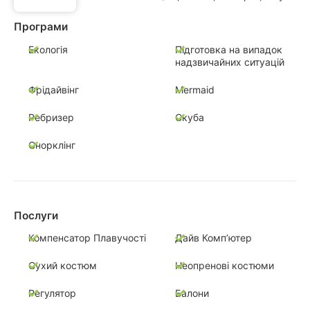
Програми
Екологія
Підготовка на випадок
надзвичайних ситуацій
Фрідайвінг
Mermaid
Ребризер
Скуба
Снорклінг
Послуги
Компенсатор Плавучості
Дайв Комп’ютер
Сухий костюм
Неопренові костюми
Регулятор
Балони