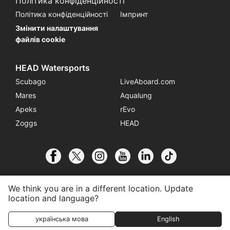
Політика конфіденційності
Політика конфіденційності
Імпринт
Змінити налаштування
файлів cookie
HEAD Watersports
Scubago
LiveAboard.com
Mares
Aqualung
Apeks
rEvo
Zoggs
HEAD
We think you are in a different location. Update
location and language?
© 2026 SSI International
Приєднатися до Центру
Контакти
українська мова
English